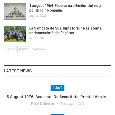
1 august 1964. Eliberarea ultimilor deținuți
politici din România…
aug. 3, 2026
La Sâmbăta de Sus, luptătorii în Rezistența
anticomunistă din Făgăraș…
iul. 27, 2026
PREV
NEXT
1 of 2.484
LATEST NEWS
Cultură
5 August 1976. Asasinați De Securitate: Preotul Vasile…
Florin Dobrescu
3 zile ago
0