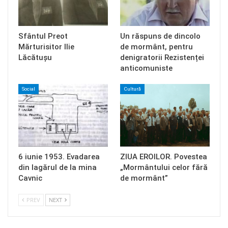
Sfântul Preot
Un răspuns de dincolo
Mărturisitor Ilie
de mormânt, pentru
Lăcătușu
denigratorii Rezistenței
anticomuniste
Social
Cultură
6 iunie 1953. Evadarea
ZIUA EROILOR. Povestea
din lagărul de la mina
„Mormântului celor fără
Cavnic
de mormânt”
PREV
NEXT