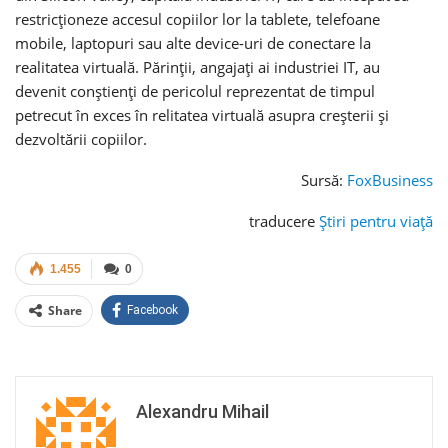
restricționeze accesul copiilor lor la tablete, telefoane
mobile, laptopuri sau alte device-uri de conectare la
realitatea virtuală. Părinții, angajați ai industriei IT, au
devenit conștienți de pericolul reprezentat de timpul
petrecut în exces în relitatea virtuală asupra creșterii și
dezvoltării copiilor.
Sursă:
FoxBusiness
traducere
Știri pentru viață
1.455
0
Share
Facebook
Alexandru Mihail