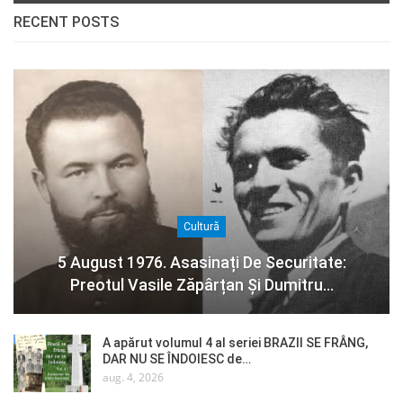
RECENT POSTS
Cultură
5 August 1976. Asasinați De Securitate:
Preotul Vasile Zăpârțan Și Dumitru…
A apărut volumul 4 al seriei BRAZII SE FRÂNG,
DAR NU SE ÎNDOIESC de…
aug. 4, 2026