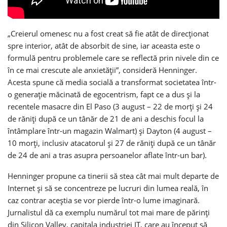
„Creierul omenesc nu a fost creat să fie atât de direcționat
spre interior, atât de absorbit de sine, iar aceasta este o
formulă pentru problemele care se reflectă prin nivele din ce
în ce mai crescute ale anxietății”, consideră Henninger.
Acesta spune că media socială a transformat societatea într-
o generație măcinată de egocentrism, fapt ce a dus și la
recentele masacre din El Paso (3 august – 22 de morți și 24
de răniți după ce un tânăr de 21 de ani a deschis focul la
întâmplare într-un magazin Walmart) și Dayton (4 august –
10 morți, inclusiv atacatorul și 27 de răniți după ce un tânăr
de 24 de ani a tras asupra persoanelor aflate într-un bar).
Henninger propune ca tinerii să stea cât mai mult departe de
Internet și să se concentreze pe lucruri din lumea reală, în
caz contrar aceștia se vor pierde într-o lume imaginară.
Jurnalistul dă ca exemplu numărul tot mai mare de părinți
din Silicon Valley, capitala industriei IT, care au început să