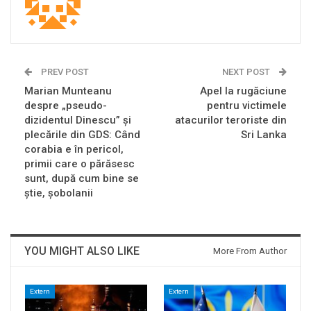
PREV POST
NEXT POST
Marian Munteanu
Apel la rugăciune
despre „pseudo-
pentru victimele
dizidentul Dinescu” și
atacurilor teroriste din
plecările din GDS: Când
Sri Lanka
corabia e în pericol,
primii care o părăsesc
sunt, după cum bine se
știe, șobolanii
YOU MIGHT ALSO LIKE
More From Author
Extern
Extern