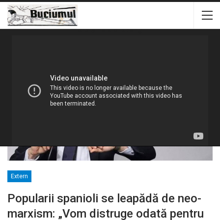
Popularii spanioli se leapădă de neo-marxism: „Vom
distruge odată pentru totdeauna zidul de superioritate
morală fals al stângii”
Home
Extern
Extern
Popularii spanioli se leapădă de neo-
marxism: „Vom distruge odată pentru