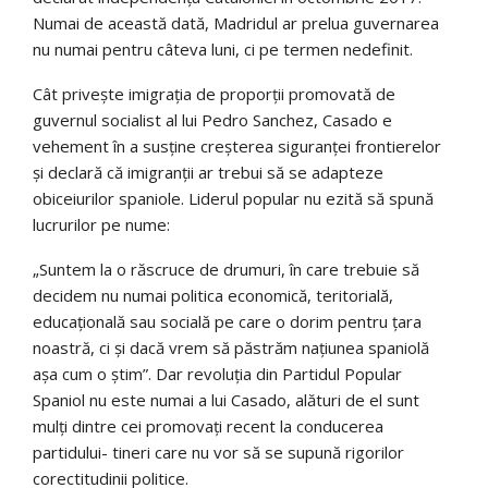
Numai de această dată, Madridul ar prelua guvernarea
nu numai pentru câteva luni, ci pe termen nedefinit.
Cât privește imigrația de proporții promovată de
guvernul socialist al lui Pedro Sanchez, Casado e
vehement în a susține creșterea siguranței frontierelor
și declară că imigranții ar trebui să se adapteze
obiceiurilor spaniole. Liderul popular nu ezită să spună
lucrurilor pe nume:
„Suntem la o răscruce de drumuri, în care trebuie să
decidem nu numai politica economică, teritorială,
educațională sau socială pe care o dorim pentru țara
noastră, ci și dacă vrem să păstrăm națiunea spaniolă
așa cum o știm”. Dar revoluția din Partidul Popular
Spaniol nu este numai a lui Casado, alături de el sunt
mulți dintre cei promovați recent la conducerea
partidului- tineri care nu vor să se supună rigorilor
corectitudinii politice.