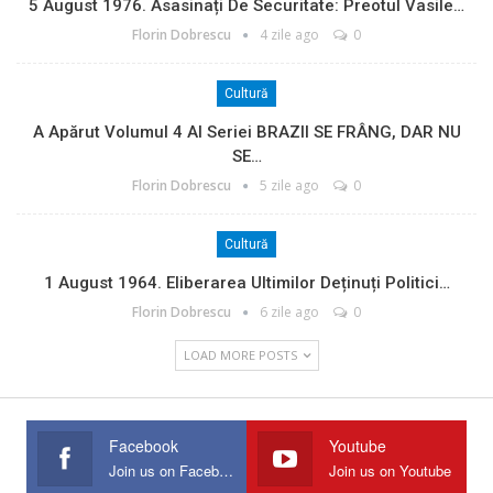
5 August 1976. Asasinați De Securitate: Preotul Vasile…
Florin Dobrescu
4 zile ago
0
Cultură
A Apărut Volumul 4 Al Seriei BRAZII SE FRÂNG, DAR NU
SE…
Florin Dobrescu
5 zile ago
0
Cultură
1 August 1964. Eliberarea Ultimilor Deținuți Politici…
Florin Dobrescu
6 zile ago
0
LOAD MORE POSTS
Facebook
Youtube
Join us on Facebook
Join us on Youtube