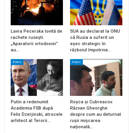
Lavra Pecerska lovită de
SUA au declarat la ONU
rachete rusești.
că Rusia a suferit un
„Aparatorii ortodoxiei”
eșec strategic în
au…
războiul împotriva…
Extern
Extern
Putin a redenumit
Roșca și Cubreacov.
Academia FSB după
Răzvan Gheorghe
Felix Dzerjinski, atrocele
despre cum au deturnat
arhitect al Terorii…
rușii mișcarea
națională…