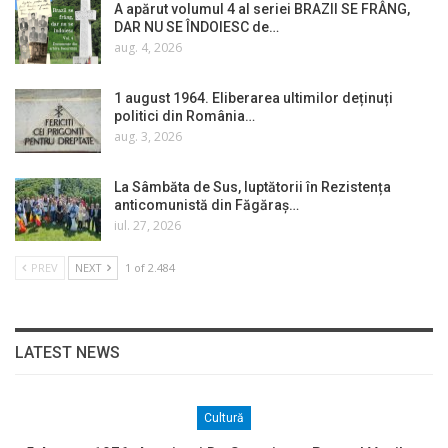
A apărut volumul 4 al seriei BRAZII SE FRÂNG,
DAR NU SE ÎNDOIESC de…
aug. 4, 2026
1 august 1964. Eliberarea ultimilor deținuți
politici din România…
aug. 3, 2026
La Sâmbăta de Sus, luptătorii în Rezistența
anticomunistă din Făgăraș…
iul. 27, 2026
PREV
NEXT
1 of 2.484
LATEST NEWS
Cultură