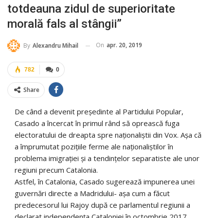
totdeauna zidul de superioritate
morală fals al stângii”
On
apr. 20, 2019
By
Alexandru Mihail
782
0
Share
De când a devenit președinte al Partidului Popular,
Casado a încercat în primul rând să oprească fuga
electoratului de dreapta spre naționaliștii din Vox. Așa că
a împrumutat pozițiile ferme ale naționaliștilor în
problema imigrației și a tendințelor separatiste ale unor
regiuni precum Catalonia.
Astfel, în Catalonia, Casado sugerează impunerea unei
guvernări directe a Madridului- așa cum a făcut
predecesorul lui Rajoy după ce parlamentul regiunii a
declarat independența Cataloniei în octombrie 2017.