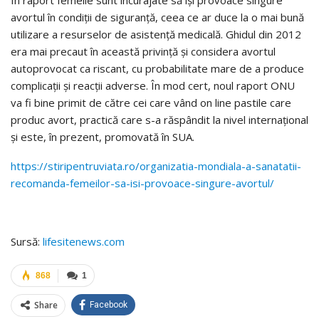
În raport femeile sunt încurajate să își provoace singure
avortul în condiții de siguranță, ceea ce ar duce la o mai bună
utilizare a resurselor de asistență medicală. Ghidul din 2012
era mai precaut în această privință și considera avortul
autoprovocat ca riscant, cu probabilitate mare de a produce
complicații și reacții adverse. În mod cert, noul raport ONU
va fi bine primit de către cei care vând on line pastile care
produc avort, practică care s-a răspândit la nivel internațional
și este, în prezent, promovată în SUA.
https://stiripentruviata.ro/organizatia-mondiala-a-sanatatii-
recomanda-femeilor-sa-isi-provoace-singure-avortul/
Sursă:
lifesitenews.com
868
1
Share
Facebook