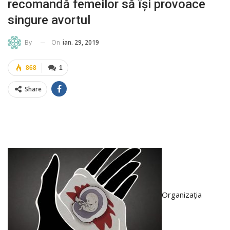
recomandă femeilor să își provoace
singure avortul
On
ian. 29, 2019
By
868
1
Share
Organizația