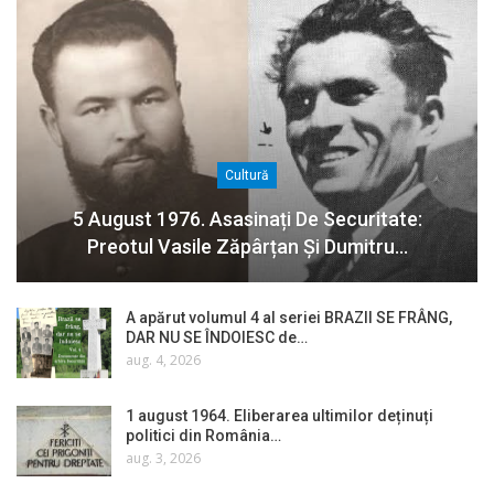
Cultură
5 August 1976. Asasinați De Securitate:
Preotul Vasile Zăpârțan Și Dumitru…
A apărut volumul 4 al seriei BRAZII SE FRÂNG,
DAR NU SE ÎNDOIESC de…
aug. 4, 2026
1 august 1964. Eliberarea ultimilor deținuți
politici din România…
aug. 3, 2026