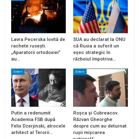
Lavra Pecerska lovită de
SUA au declarat la ONU
rachete rusești.
că Rusia a suferit un
„Aparatorii ortodoxiei”
eșec strategic în
au…
războiul împotriva…
Extern
Extern
Putin a redenumit
Roșca și Cubreacov.
Academia FSB după
Răzvan Gheorghe
Felix Dzerjinski, atrocele
despre cum au deturnat
arhitect al Terorii…
rușii mișcarea
națională…