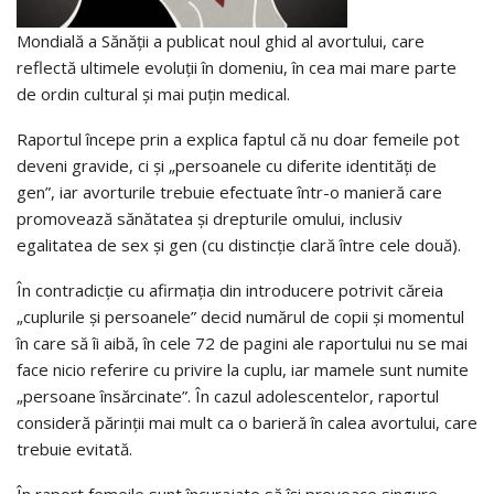
Mondială a Sănății a publicat noul ghid al avortului, care
reflectă ultimele evoluții în domeniu, în cea mai mare parte
de ordin cultural și mai puțin medical.
Raportul începe prin a explica faptul că nu doar femeile pot
deveni gravide, ci și „persoanele cu diferite identități de
gen”, iar avorturile trebuie efectuate într-o manieră care
promovează sănătatea și drepturile omului, inclusiv
egalitatea de sex și gen (cu distincție clară între cele două).
În contradicție cu afirmația din introducere potrivit căreia
„cuplurile și persoanele” decid numărul de copii și momentul
în care să îi aibă, în cele 72 de pagini ale raportului nu se mai
face nicio referire cu privire la cuplu, iar mamele sunt numite
„persoane însărcinate”. În cazul adolescentelor, raportul
consideră părinții mai mult ca o barieră în calea avortului, care
trebuie evitată.