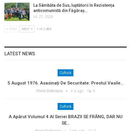
La Sâmbăta de Sus, luptătorii în Rezistența
anticomunistă din Făgăraș…
iul. 27, 2026
PREV
NEXT
1 of 2.484
LATEST NEWS
Cultură
5 August 1976. Asasinați De Securitate: Preotul Vasile…
Florin Dobrescu
o zi ago
0
Cultură
A Apărut Volumul 4 Al Seriei BRAZII SE FRÂNG, DAR NU
SE…
Florin Dobrescu
2 zile ago
0