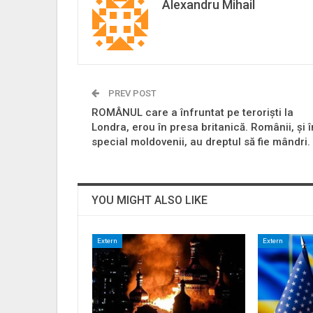
Alexandru Mihail
PREV POST
ROMÂNUL care a înfruntat pe terorişti la
Londra, erou în presa britanică. Românii, şi î
special moldovenii, au dreptul să fie mândri.
YOU MIGHT ALSO LIKE
Extern
Extern