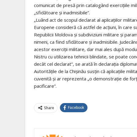
comunicat de presă prin catalogând exercițiile mi
„sfidătoare și inadmisibile”.
„Luând act de scopul declarat al aplicațiilor militar
Europene consideră că astfel de acțiuni, în care sun
Republicii Moldova și subdiviziuni militare și par
nimeni, ca fiind sfidătoare și inadmisibile. Judecând
acestor exerciții militare, dar mai ales după modul
Nistru cu utilizarea tehnicii blindate, se poate con
decât cel declarat”, se arată în declarația diplomaț
Autoritățile de la Chișinău susțin că aplicațiile mi
cuvenită și ar reprezenta „o demonstrație de for
pacificare”.
Share
Facebook