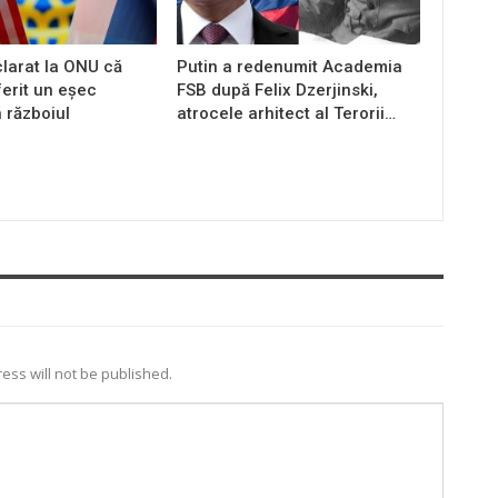
larat la ONU că
Putin a redenumit Academia
ferit un eșec
FSB după Felix Dzerjinski,
n războiul
atrocele arhitect al Terorii…
ess will not be published.