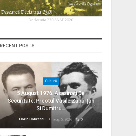
Declaratia 230 ANAF 2020
RECENT POSTS
Cultură
5 August 1976. Asasinați De
Securitate: Preotul Vasile Zăpârțan
Și Dumitru…
Florin Dobrescu
aug. 5, 2026
0