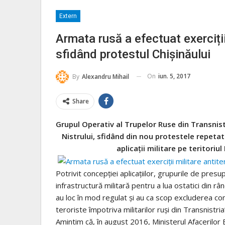
Extern
Armata rusă a efectuat exerciții 
sfidând protestul Chișinăului
On
iun. 5, 2017
By
Alexandru Mihail
Share
Grupul Operativ al Trupelor Ruse din Transnistr
Nistrului, sfidând din nou protestele repetat
aplicații militare pe teritoriu
Potrivit concepției aplicațiilor, grupurile de pres
infrastructură militară pentru a lua ostatici din rând
au loc în mod regulat și au ca scop excluderea com
teroriste împotriva militarilor ruși din Transnistri
Amintim că, în august 2016, Ministerul Afacerilor