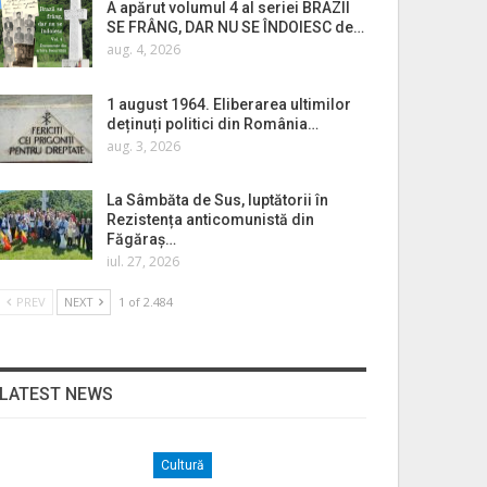
A apărut volumul 4 al seriei BRAZII
SE FRÂNG, DAR NU SE ÎNDOIESC de…
aug. 4, 2026
1 august 1964. Eliberarea ultimilor
deținuți politici din România…
aug. 3, 2026
La Sâmbăta de Sus, luptătorii în
Rezistența anticomunistă din
Făgăraș…
iul. 27, 2026
PREV
NEXT
1 of 2.484
LATEST NEWS
Cultură