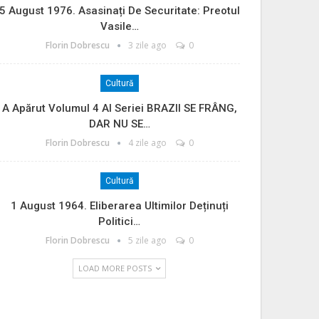
5 August 1976. Asasinați De Securitate: Preotul
Vasile…
Florin Dobrescu
3 zile ago
0
Cultură
A Apărut Volumul 4 Al Seriei BRAZII SE FRÂNG,
DAR NU SE…
Florin Dobrescu
4 zile ago
0
Cultură
1 August 1964. Eliberarea Ultimilor Deținuți
Politici…
Florin Dobrescu
5 zile ago
0
LOAD MORE POSTS