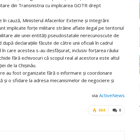
litare din Transnistria cu implicarea GOTR drept
e în cauză, Ministerul Afacerilor Externe și Integrării
t implicate forțe militare străine aflate ilegal pe teritoriul
amilitare ale unei entități pseudostatale nerecunoscute de
 după declarațiile făcute de către unii oficiali în cadrul
 în care acestea s-au desfășurat, inclusiv forțarea râului
chide fără echivocuri că scopul real al acestora este altul
iei de la Chișinău.
litare au fost organizate fără o informare și coordonare
ță și o sfidare la adresa mecanismelor de negociere și
via
ActiveNews
664
0