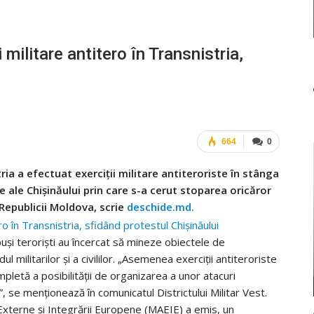
militare antitero în Transnistria,
664
0
ia a efectuat exerciții militare antiteroriste în stânga
e ale Chișinăului prin care s-a cerut stoparea oricăror
l Republicii Moldova, scrie
deschide.md.
upuși teroriști au încercat să mineze obiectele de
ul militarilor și a civililor. „Asemenea exerciții antiteroriste
pletă a posibilității de organizarea a unor atacuri
a”, se menționează în comunicatul Districtului Militar Vest.
 Externe și Integrării Europene (MAEIE) a emis, un