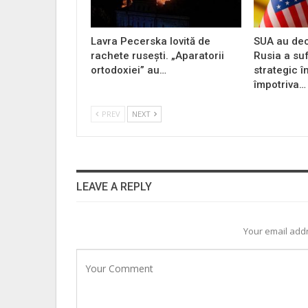
Lavra Pecerska lovită de
SUA au dec
rachete rusești. „Aparatorii
Rusia a su
ortodoxiei” au…
strategic î
împotriva…
PREV
NEXT
LEAVE A REPLY
Your email addr