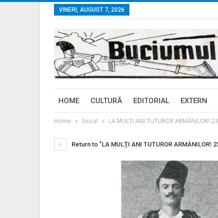
VINERI, AUGUST 7, 2026
HOME
CULTURĂ
EDITORIAL
EXTERN
Home
Social
LA MULŢI ANI TUTUROR ARMÂNILOR! 23 m
Return to "LA MULŢI ANI TUTUROR ARMÂNILOR! 23 m