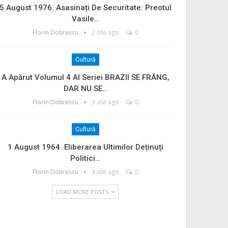
5 August 1976. Asasinați De Securitate: Preotul
Vasile…
Florin Dobrescu
2 zile ago
0
Cultură
A Apărut Volumul 4 Al Seriei BRAZII SE FRÂNG,
DAR NU SE…
Florin Dobrescu
3 zile ago
0
Cultură
1 August 1964. Eliberarea Ultimilor Deținuți
Politici…
Florin Dobrescu
4 zile ago
0
LOAD MORE POSTS