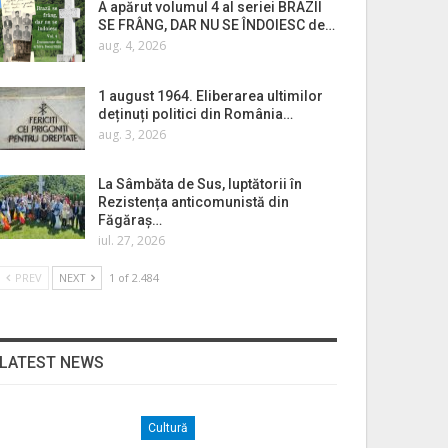
A apărut volumul 4 al seriei BRAZII
SE FRÂNG, DAR NU SE ÎNDOIESC de…
aug. 4, 2026
1 august 1964. Eliberarea ultimilor
deținuți politici din România…
aug. 3, 2026
La Sâmbăta de Sus, luptătorii în
Rezistența anticomunistă din
Făgăraș…
iul. 27, 2026
PREV
NEXT
1 of 2.484
LATEST NEWS
Cultură