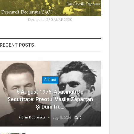
Declaratia 230 ANAF 2020
RECENT POSTS
Cultură
5 August 1976. Asasinați De
Securitate: Preotul Vasile Zăpârțan
Și Dumitru…
Florin Dobrescu
aug. 5, 2026
0