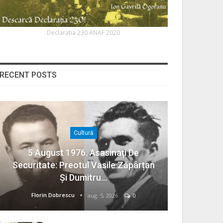
Declaratia 230 ANAF 2020
RECENT POSTS
Cultură
5 August 1976. Asasinați De
Securitate: Preotul Vasile Zăpârțan
Și Dumitru…
Florin Dobrescu
aug. 5, 2026
0