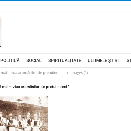
POLITICĂ
SOCIAL
SPIRITUALITATE
ULTIMELE ŞTIRI
IS
ai – ziua aromânilor de pretutindeni.
images (1)
ai – ziua aromânilor de pretutindeni."