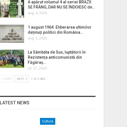
A apărut volumul 4 al seriei BRAZII
SE FRÂNG, DAR NU SE ÎNDOIESC de…
aug. 4, 2026
1 august 1964. Eliberarea ultimilor
deținuți politici din România…
aug. 3, 2026
La Sâmbăta de Sus, luptătorii în
Rezistența anticomunistă din
Făgăraș…
iul. 27, 2026
PREV
NEXT
1 of 2.484
LATEST NEWS
Cultură