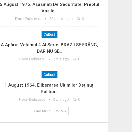
5 August 1976. Asasinați De Securitate: Preotul
Vasile…
Florin Dobrescu
20 de ore ago
0
Cultură
A Apărut Volumul 4 Al Seriei BRAZII SE FRÂNG,
DAR NU SE…
Florin Dobrescu
2 zile ago
0
Cultură
1 August 1964. Eliberarea Ultimilor Deținuți
Politici…
Florin Dobrescu
3 zile ago
0
LOAD MORE POSTS