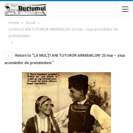
Home
Social
LA MULŢI ANI TUTUROR ARMÂNILOR! 23 mai – ziua aromânilor de
pretutindeni.
Return to "LA MULŢI ANI TUTUROR ARMÂNILOR! 23 mai – ziua
aromânilor de pretutindeni."