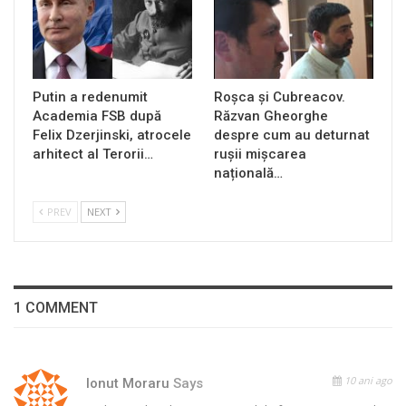
Putin a redenumit
Roșca și Cubreacov.
Academia FSB după
Răzvan Gheorghe
Felix Dzerjinski, atrocele
despre cum au deturnat
arhitect al Terorii…
rușii mișcarea
națională…
PREV
NEXT
1 COMMENT
10 ani ago
Ionut Moraru
Says