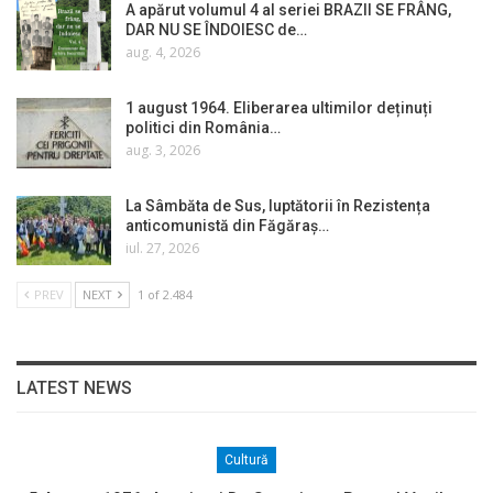
A apărut volumul 4 al seriei BRAZII SE FRÂNG,
DAR NU SE ÎNDOIESC de…
aug. 4, 2026
1 august 1964. Eliberarea ultimilor deținuți
politici din România…
aug. 3, 2026
La Sâmbăta de Sus, luptătorii în Rezistența
anticomunistă din Făgăraș…
iul. 27, 2026
PREV
NEXT
1 of 2.484
LATEST NEWS
Cultură