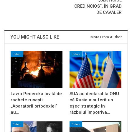
„SERVICIUL
CREDINCIOS“, ÎN GRAD
DE CAVALER
YOU MIGHT ALSO LIKE
More From Author
Extern
Extern
Lavra Pecerska lovită de
SUA au declarat la ONU
rachete rusești.
că Rusia a suferit un
„Aparatorii ortodoxiei”
eșec strategic în
au…
războiul împotriva…
Extern
Extern