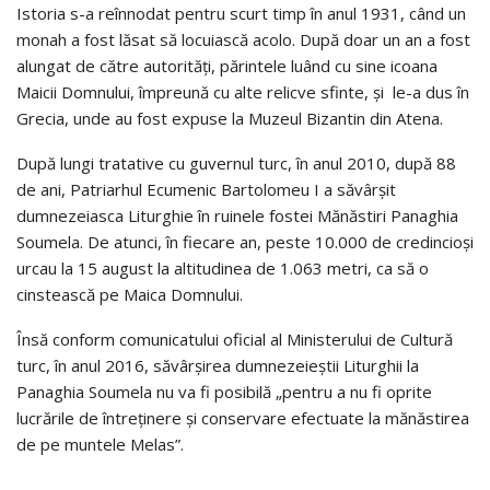
Istoria s-a reînnodat pentru scurt timp în anul 1931, când un
monah a fost lăsat să locuiască acolo. După doar un an a fost
alungat de către autorităţi, părintele luând cu sine icoana
Maicii Domnului, împreună cu alte relicve sfinte, și le-a dus în
Grecia, unde au fost expuse la Muzeul Bizantin din Atena.
După lungi tratative cu guvernul turc, în anul 2010, după 88
de ani, Patriarhul Ecumenic Bartolomeu I a săvârşit
dumnezeiasca Liturghie în ruinele fostei Mănăstiri Panaghia
Soumela. De atunci, în fiecare an, peste 10.000 de credincioşi
urcau la 15 august la altitudinea de 1.063 metri, ca să o
cinstească pe Maica Domnului.
Însă conform comunicatului oficial al Ministerului de Cultură
turc, în anul 2016, săvârşirea dumnezeieștii Liturghii la
Panaghia Soumela nu va fi posibilă „pentru a nu fi oprite
lucrările de întreținere și conservare efectuate la mănăstirea
de pe muntele Melas”.