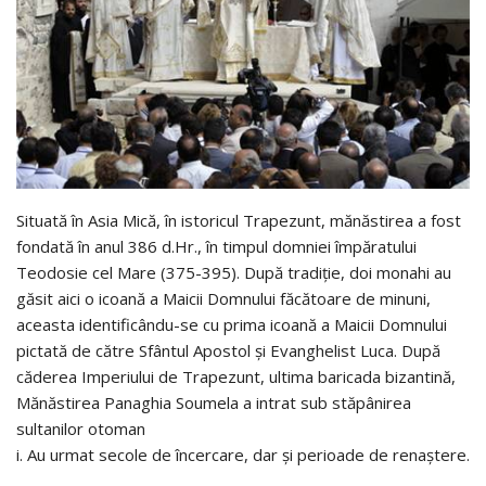
Situată în Asia Mică, în istoricul Trapezunt, mănăstirea a fost
fondată în anul 386 d.Hr., în timpul domniei împăratului
Teodosie cel Mare (375-395). După tradiţie, doi monahi au
găsit aici o icoană a Maicii Domnului făcătoare de minuni,
aceasta identificându-se cu prima icoană a Maicii Domnului
pictată de către Sfântul Apostol şi Evanghelist Luca. După
căderea Imperiului de Trapezunt, ultima baricada bizantină,
Mănăstirea Panaghia Soumela a intrat sub stăpânirea
sultanilor otoman
i. Au urmat secole de încercare, dar şi perioade de renaştere.