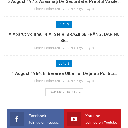
5 August 1976. Asasinați De Securitate: Preotul Vasile…
Florin Dobrescu
2 zile ago
0
Cultură
A Apărut Volumul 4 Al Seriei BRAZII SE FRÂNG, DAR NU
SE…
Florin Dobrescu
3 zile ago
0
Cultură
1 August 1964. Eliberarea Ultimilor Deținuți Politici…
Florin Dobrescu
4 zile ago
0
LOAD MORE POSTS
Facebook
Youtube
Join us on Facebook
Join us on Youtube