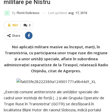
militare pe Nistru
Last updated
aug. 17, 2016
By
Florin Dobrescu
963
3
Share
Noi aplicaţii militare masive au început, marţi, în
Transnistria, cu participarea unor trupe ruse din regiune
şi a unor unităţi speciale, aflate în subordinea
administraţiei separatiste de la Tiraspol, relatează Radio
Chişinău, citat de Agerpres.
„Exerciţii comune antiteroriste ale unităţilor speciale din
cadrul unor instituţii de forţă (…) şi ale Grupului Operativ de
Trupe Ruse în Transnistria” (GOTR) se desfăşoară în
localitatea Blijnii Hutor din raionul Slobozia, indică portalul