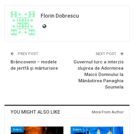
Florin Dobrescu
PREV POST
NEXT POST
Brâncovenii – modele
Guvernul turc a interzis
de jertfă şi mărturisire
slujirea de Adormirea
Maicii Domnului la
Mănăstirea Panaghia
Soumela
YOU MIGHT ALSO LIKE
More From Author
Extern
Extern