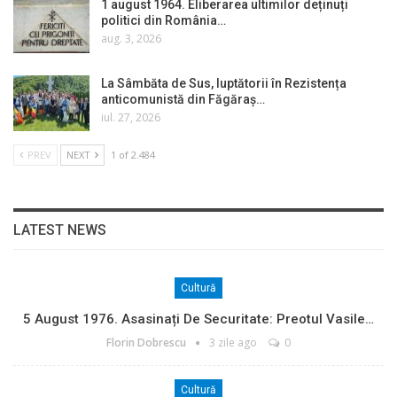
1 august 1964. Eliberarea ultimilor deținuți
politici din România…
aug. 3, 2026
La Sâmbăta de Sus, luptătorii în Rezistența
anticomunistă din Făgăraș…
iul. 27, 2026
PREV
NEXT
1 of 2.484
LATEST NEWS
Cultură
5 August 1976. Asasinați De Securitate: Preotul Vasile…
Florin Dobrescu
3 zile ago
0
Cultură