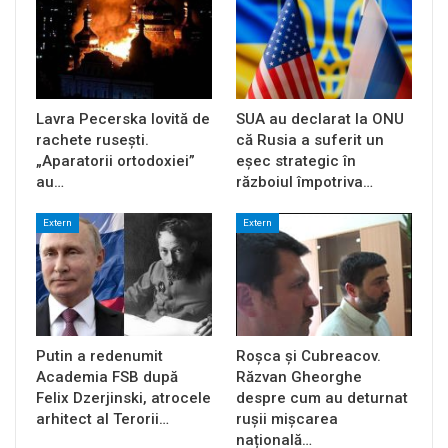
Lavra Pecerska lovită de
SUA au declarat la ONU
rachete rusești.
că Rusia a suferit un
„Aparatorii ortodoxiei”
eșec strategic în
au…
războiul împotriva…
Extern
Extern
Putin a redenumit
Roșca și Cubreacov.
Academia FSB după
Răzvan Gheorghe
Felix Dzerjinski, atrocele
despre cum au deturnat
arhitect al Terorii…
rușii mișcarea
națională…