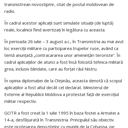
transnistrean novostipmr, citat de postul moldovean de
radio.
În cadrul acestor aplicaţii sunt simulate situaţii (de luptă)
reale, localnicii fiind avertizaţi în legătura cu aceasta.
În perioada 26 iulie – 3 august a.c., în Transnistria au mai avut
loc exerciţii militare cu participarea trupelor ruse, având ca
temă anunţată „contracararea unor ameninţări teroriste”. În
cadrul aplicaţiilor de atunci a fost însă folosită tehnica militară
grea, inclusiv blindate, care au forţat râul Nistru.
În opinia diplomaţiei de la Chişinău, aceasta denotă că scopul
aplicaţiilor a fost altul decât cel declarat. Ministerul de
Externe al Republicii Moldova a protestat faţă de exerciţiul
militar respectiv.
GOTR a fost creat la 1 iulie 1995 în baza fostei a Armatei a
14-a, desfăşurată în Transnistria. Principalul său obiectiv
este protejarea depozitelor cu muniţii de la Cobasna, pe