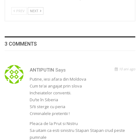
PREV
NEXT
3 COMMENTS
10 ani ago
ANTIPUTIN
Says
Putine, iesi afara din Moldova
Cum te’ai angajat prin slova
Incheiatelor conventii.
Du’te în Siberia
Si’ti sterge cu peria
Criminalele pretentii !
Pleaca de la Prut si Nistru
Sa uitam ca esti sinistru Stapan Stapan crud peste
pumnale