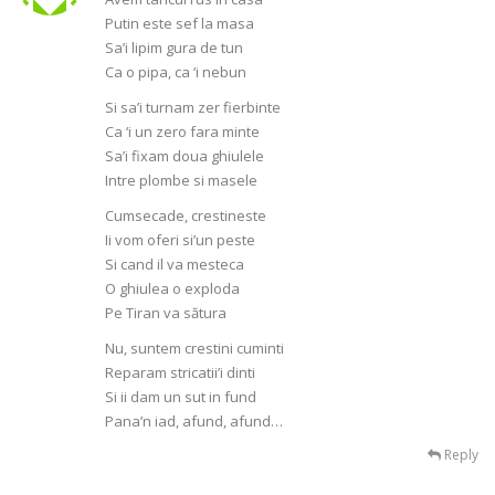
Putin este sef la masa
Sa’i lipim gura de tun
Ca o pipa, ca ‘i nebun
Si sa’i turnam zer fierbinte
Ca ‘i un zero fara minte
Sa’i fixam doua ghiulele
Intre plombe si masele
Cumsecade, crestineste
Ii vom oferi si’un peste
Si cand il va mesteca
O ghiulea o exploda
Pe Tiran va sătura
Nu, suntem crestini cuminti
Reparam stricatii’i dinti
Si ii dam un sut in fund
Pana’n iad, afund, afund…
Reply