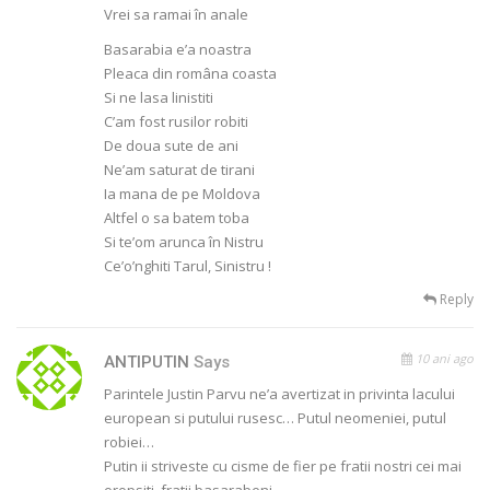
Vrei sa ramai în anale
Basarabia e’a noastra
Pleaca din româna coasta
Si ne lasa linistiti
C’am fost rusilor robiti
De doua sute de ani
Ne’am saturat de tirani
Ia mana de pe Moldova
Altfel o sa batem toba
Si te’om arunca în Nistru
Ce’o’nghiti Tarul, Sinistru !
Reply
10 ani ago
ANTIPUTIN
Says
Parintele Justin Parvu ne’a avertizat in privinta lacului
european si putului rusesc… Putul neomeniei, putul
robiei…
Putin ii striveste cu cisme de fier pe fratii nostri cei mai