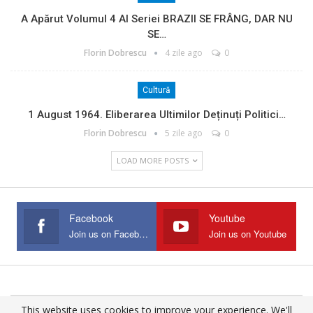
A Apărut Volumul 4 Al Seriei BRAZII SE FRÂNG, DAR NU
SE…
Florin Dobrescu
4 zile ago
0
Cultură
1 August 1964. Eliberarea Ultimilor Deținuți Politici…
Florin Dobrescu
5 zile ago
0
LOAD MORE POSTS
Facebook
Youtube
Join us on Facebook
Join us on Youtube
This website uses cookies to improve your experience. We'll