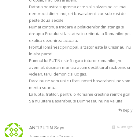
oropsiti, fratii basarabeni.
Datoria noastra suprema este sa’i salvam pe cei mai
nenorociti dintre noi, ori basarabenii zac sub rusi de
peste doua secole.
Numai continua tradare a politicienilor din stanga si
dreapta Prutului si lasitatea intretinuta a Romanilor pot
explica dezunirea actuala.
Frontul românesc principal, arzator este la Chisinau, nu
în alta parte!
Pumnul lui PUTIN este în gura tuturor romanilor, nu
avem alt dusman mai rau acum decât tarul razboinic si
viclean, tarul demonic si ucigas.
Daca nu ne vom uni cu fratii nostri basarabeni, ne vom
merita soarta…
La lupta, fratilor, pentru o Romanie crestina reintregita!
Sa nu uitam Basarabia, si Dumnezeu nu ne va uita!
Reply
10 ani ago
ANTIPUTIN
Says
Avem tancul rus în casa