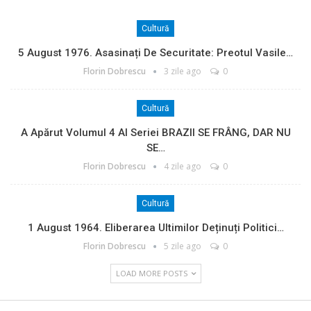
Cultură
5 August 1976. Asasinați De Securitate: Preotul Vasile…
Florin Dobrescu
3 zile ago
0
Cultură
A Apărut Volumul 4 Al Seriei BRAZII SE FRÂNG, DAR NU
SE…
Florin Dobrescu
4 zile ago
0
Cultură
1 August 1964. Eliberarea Ultimilor Deținuți Politici…
Florin Dobrescu
5 zile ago
0
LOAD MORE POSTS