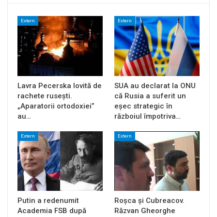
Extern
Extern
Lavra Pecerska lovită de
SUA au declarat la ONU
rachete rusești.
că Rusia a suferit un
„Aparatorii ortodoxiei”
eșec strategic în
au…
războiul împotriva…
Extern
Extern
Putin a redenumit
Roșca și Cubreacov.
Academia FSB după
Răzvan Gheorghe