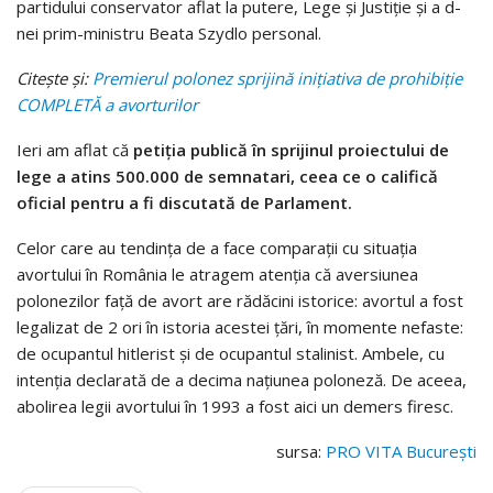
partidului conservator aflat la putere, Lege și Justiție și a d-
nei prim-ministru Beata Szydlo personal.
Citește și:
Premierul polonez sprijină inițiativa de prohibiție
COMPLETĂ a avorturilor
Ieri am aflat că
petiția publică în sprijinul proiectului de
lege a atins 500.000 de semnatari, ceea ce o califică
oficial pentru a fi discutată de Parlament.
Celor care au tendința de a face comparații cu situația
avortului în România le atragem atenția că aversiunea
polonezilor față de avort are rădăcini istorice: avortul a fost
legalizat de 2 ori în istoria acestei țări, în momente nefaste:
de ocupantul hitlerist și de ocupantul stalinist. Ambele, cu
intenția declarată de a decima națiunea poloneză. De aceea,
abolirea legii avortului în 1993 a fost aici un demers firesc.
sursa:
PRO VITA București