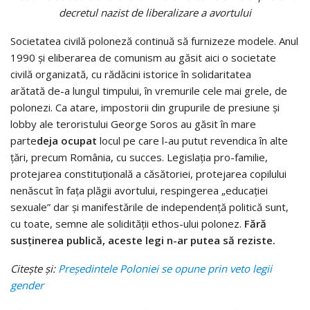
decretul nazist de liberalizare a avortului
Societatea civilă poloneză continuă să furnizeze modele. Anul
1990 și eliberarea de comunism au găsit aici o societate
civilă organizată, cu rădăcini istorice în solidaritatea
arătată de-a lungul timpului, în vremurile cele mai grele, de
polonezi. Ca atare, impostorii din grupurile de presiune și
lobby ale teroristului George Soros au găsit în mare
parte
deja ocupat
locul pe care l-au putut revendica în alte
țări, precum România, cu succes. Legislația pro-familie,
protejarea constituțională a căsătoriei, protejarea copilului
nenăscut în fața plăgii avortului, respingerea „educației
sexuale” dar și manifestările de independență politică sunt,
cu toate, semne ale solidității ethos-ului polonez.
Fără
susținerea publică, aceste legi n-ar putea să reziste.
Citește și:
Președintele Poloniei se opune prin veto legii
gender