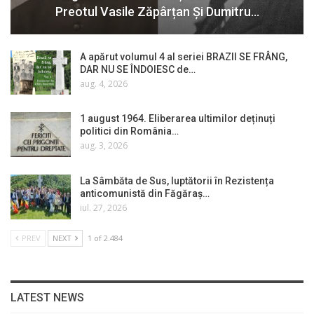
Preotul Vasile Zăpârțan Și Dumitru…
A apărut volumul 4 al seriei BRAZII SE FRÂNG,
DAR NU SE ÎNDOIESC de…
aug. 4, 2026
1 august 1964. Eliberarea ultimilor deținuți
politici din România…
aug. 3, 2026
La Sâmbăta de Sus, luptătorii în Rezistența
anticomunistă din Făgăraș…
iul. 27, 2026
PREV
NEXT
1 of 2.484
LATEST NEWS