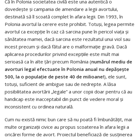
Că în Polonia societatea civilă este una autentică o
dovedește și campania de amendare a legii avortului,
destinată să îl scoată complet în afara legii. Din 1993, în
Polonia avortul la cerere este prohibit. Totuși, legea permite
avortul ca excepție în caz că sarcina pune în pericol viața și
sănătatea mamei, dacă sarcina este rezultatul unui viol sau
incest precum și dacă fătul are o malformație gravă. Dacă
aplicarea procedurilor privind excepțiile este mult mai
serioasă ca în alte țări precum România (
numărul mediu de
avorturi legal efectuate în Polonia anual nu depășește
500, la o populație de peste 40 de milioane!
), ele sunt,
totuși, suficient de ambigue sau de nedrepte. A lăsa
posibilitatea avortării „legale” a unor copii doar pentru că au
handicap este inacceptabil din punct de vedere moral și
inconsistent cu ordinea naturală.
Cum nu există nimic bun care să nu poată fi îmbunătățit, mai
multe organizații civice au propus scoaterea în afara legii a
oricărei forme de avort. Proiectul beneficiază de susținerea