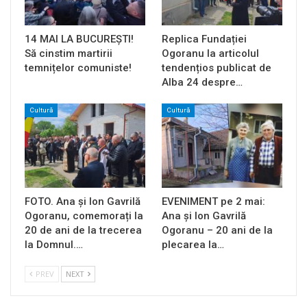
14 MAI LA BUCUREȘTI!
Replica Fundației
Să cinstim martirii
Ogoranu la articolul
temnițelor comuniste!
tendențios publicat de
Alba 24 despre…
Cultură
Cultură
FOTO. Ana și Ion Gavrilă
EVENIMENT pe 2 mai:
Ogoranu, comemorați la
Ana și Ion Gavrilă
20 de ani de la trecerea
Ogoranu – 20 ani de la
la Domnul.…
plecarea la…
PREV
NEXT