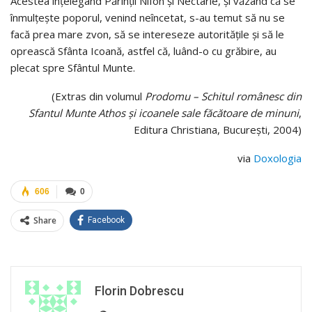
Acestea înţele­gând Părinţii Nifon şi Nec­tarie, şi văzând că se
înmulţeşte po­porul, venind ne­încetat, s-au temut să nu se
facă prea mare zvon, să se intereseze autorităţile şi să le
oprească Sfânta Icoană, astfel că, luând-o cu grăbire, au
plecat spre Sfântul Munte.
(Extras din volumul
Prodomu – Schitul românesc din
Sfantul Munte Athos şi icoanele sale făcătoare de minuni
,
Editura Christiana, Bucureşti, 2004)
via
Doxologia
606
0
Share
Facebook
Florin Dobrescu