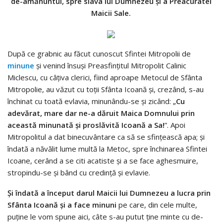
de-amănuntul, spre slava lui Dumnezeu şi a Preacu­ratei
Maicii Sale.
După ce grabnic au făcut cunoscut Sfintei Mitropolii de
minune
şi venind însuşi Preasfinţitul Mi­tro­po­lit Calinic
Miclescu, cu câţiva clerici, fiind aproape Me­tocul de Sfânta
Mitropolie, au văzut cu toţii Sfânta Icoană şi, cre­zând, s-au
închinat cu toată evlavia, minunându-se şi zi­când: „
Cu
adevărat, mare dar ne-a dăruit Maica Dom­nului prin
această minunată şi proslăvită Icoană a Sa!
”. Apoi
Mitropolitul a dat bi­necuvântare ca să se sfinţească apa; şi
îndată a năvălit lume mul­tă la Metoc, spre închi­narea Sfintei
Icoane, cerând a se citi acatiste şi a se face aghes­muire,
stro­pindu-se şi bând cu cre­dinţă şi evlavie.
Şi îndată a în­ce­put darul Maicii lui Dum­ne­zeu a lu­cra prin
Sfânta Icoană şi a face minuni
pe care, din cele mul­te,
puţine le vom spune aici, câte s-au putut ţine minte cu de-