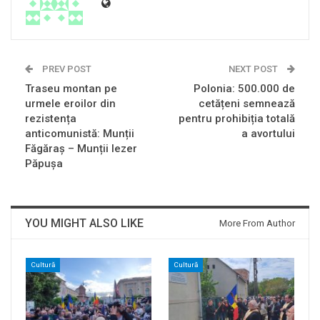
PREV POST
NEXT POST
Traseu montan pe
Polonia: 500.000 de
urmele eroilor din
cetățeni semnează
rezistența
pentru prohibiția totală
anticomunistă: Munții
a avortului
Făgăraș – Munții Iezer
Păpușa
YOU MIGHT ALSO LIKE
More From Author
Cultură
Cultură