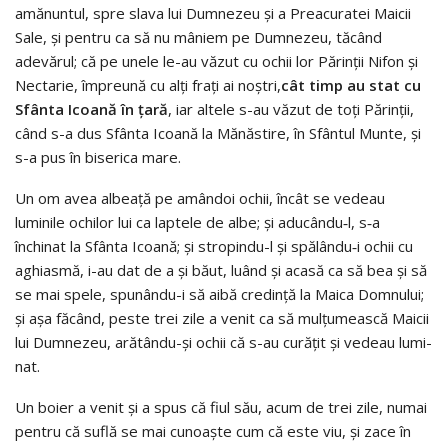
amănuntul, spre slava lui Dumnezeu şi a Preacu­ratei Maicii
Sale, şi pentru ca să nu mâniem pe Dum­ne­zeu, tăcând
adevărul; că pe unele le-au văzut cu ochii lor Pă­rinţii Nifon şi
Nectarie, împreună cu alţi fraţi ai noştri,
cât timp au stat cu
Sfânta Icoană în ţară
, iar altele s-au văzut de toţi Părinţii,
când s-a dus Sfânta Icoană la Mănăstire, în Sfântul Munte, şi
s-a pus în biserica mare.
Un om avea albeaţă pe amândoi ochii, încât se ve­­deau
luminile ochilor lui ca laptele de albe; şi adu­cân­du‑l, s‑a
închinat la Sfânta Icoană; şi stropindu-l şi spă­lându‑i ochii cu
aghiasmă, i-au dat de a şi băut, luând şi acasă ca să bea şi să
se mai spele, spunându-i să aibă credinţă la Maica Domnului;
şi aşa făcând, pes­te trei zile a venit ca să mulţumească Maicii
lui Dum­ne­zeu, arătându-şi ochii că s-au curăţit şi vedeau lu­mi­
nat.
Un boier a venit şi a spus că fiul său, acum de trei zile, numai
pentru că suflă se mai cunoaşte cum că este viu, şi zace în