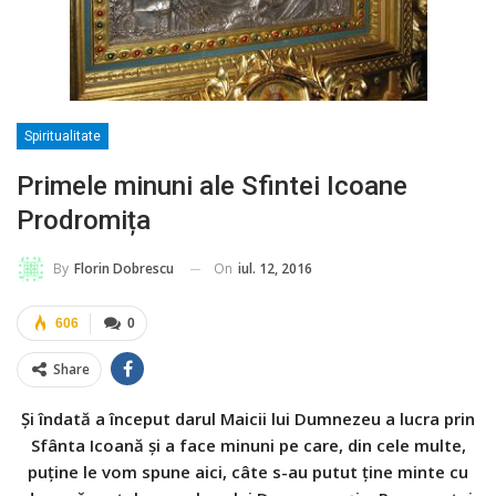
Spiritualitate
Primele minuni ale Sfintei Icoane
Prodromița
On
iul. 12, 2016
By
Florin Dobrescu
606
0
Share
Şi îndată a în­ce­put darul Maicii lui Dum­ne­zeu a lu­cra prin
Sfânta Icoană şi a face minuni pe care, din cele mul­te,
puţine le vom spune aici, câte s-au putut ţine minte cu