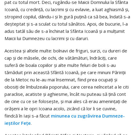
pat cu totul mort. Deci, rugându-se Maicii Domnului la Sfânta
Icoană, cu credinţă, cu la­crimi şi cu evlavie, a luat aghiasmă şi,
stropind copi­lul, dându-i şi în gură puţină ca să bea, îndată s-a
deş­teptat şi s-a sculat cu totul sănătos. Apoi, de bucurie, l-a
adus tatăl său de s-a închinat la Sfânta Icoană şi a mulţumit
Maicii lui Dumne­zeu cu lacrimi şi cu daruri.
Acestea şi altele multe: bolnavi de friguri, surzi, cu dureri de
cap şi de măsele, de ochi, de vătămături, în­dră­ciţi, care
suferă de boala copiilor şi alte multe fe­luri de boli s-au
tămăduit prin această Sfântă Icoană, pe care mi­nuni Părinţii
de la Metoc nu le-au mai în­sem­nat, fiind prea ocupaţi şi
obosiţi de îmbulzeala po­porului, care ce­rea neîncetat a le citi
paraclise, aca­tiste şi aghiesme, încât nu puteau să ţină cont
de cine cu ce se foloseşte, şi mai a­les că erau ameninţaţi de
oră­şeni a le opri Icoana acolo, zi­când că lor li se cuvine,
fiindcă în Iaşi s-a făcut
minu­nea cu zugrăvirea Dum­ne­ze­
ieştilor Feţe
.