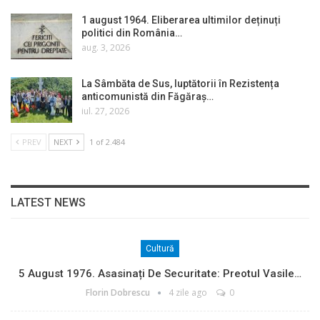
1 august 1964. Eliberarea ultimilor deținuți
politici din România…
aug. 3, 2026
La Sâmbăta de Sus, luptătorii în Rezistența
anticomunistă din Făgăraș…
iul. 27, 2026
PREV
NEXT
1 of 2.484
LATEST NEWS
Cultură
5 August 1976. Asasinați De Securitate: Preotul Vasile…
Florin Dobrescu
4 zile ago
0