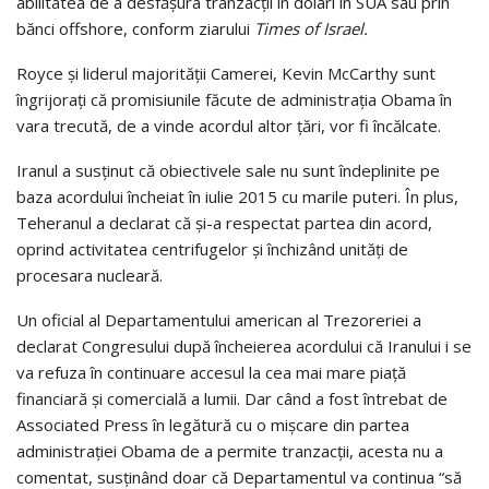
abilitatea de a desfăşura tranzacţii în dolari în SUA sau prin
bănci offshore, conform ziarului
Times of Israel.
Royce şi liderul majorităţii Camerei, Kevin McCarthy sunt
îngrijoraţi că promisiunile făcute de administraţia Obama în
vara trecută, de a vinde acordul altor ţări, vor fi încălcate.
Iranul a susţinut că obiectivele sale nu sunt îndeplinite pe
baza acordului încheiat în iulie 2015 cu marile puteri. În plus,
Teheranul a declarat că şi-a respectat partea din acord,
oprind activitatea centrifugelor şi închizând unităţi de
procesara nucleară.
Un oficial al Departamentului american al Trezoreriei a
declarat Congresului după încheierea acordului că Iranului i se
va refuza în continuare accesul la cea mai mare piaţă
financiară şi comercială a lumii. Dar când a fost întrebat de
Associated Press în legătură cu o mişcare din partea
administraţiei Obama de a permite tranzacţii, acesta nu a
comentat, susţinând doar că Departamentul va continua “să