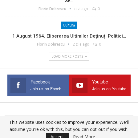
SE…
Florin Dobrescu
o zi ago
0
Cultură
1 August 1964. Eliberarea Ultimilor Deținuți Politici…
Florin Dobrescu
2 zile ago
0
LOAD MORE POSTS
Facebook
Youtube
Join us on Facebook
Join us on Youtube
This website uses cookies to improve your experience. We'll
© 2025 - All Rights Reserved.
assume you're ok with this, but you can opt-out if you wish.
Website Design:
Buciumul
Accept
Read More