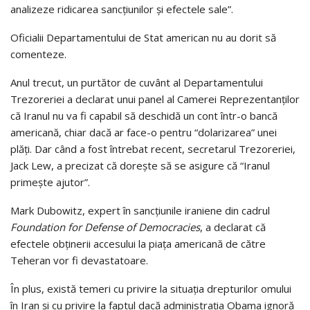
analizeze ridicarea sancţiunilor şi efectele sale”.
Oficialii Departamentului de Stat american nu au dorit să
comenteze.
Anul trecut, un purtător de cuvânt al Departamentului
Trezoreriei a declarat unui panel al Camerei Reprezentanţilor
că Iranul nu va fi capabil să deschidă un cont într-o bancă
americană, chiar dacă ar face-o pentru “dolarizarea” unei
plăţi. Dar când a fost întrebat recent, secretarul Trezoreriei,
Jack Lew, a precizat că doreşte să se asigure că “Iranul
primeşte ajutor”.
Mark Dubowitz, expert în sancţiunile iraniene din cadrul
Foundation for Defense of Democracies
, a declarat că
efectele obţinerii accesului la piaţa americană de către
Teheran vor fi devastatoare.
În plus, există temeri cu privire la situaţia drepturilor omului
în Iran şi cu privire la faptul dacă administraţia Obama ignoră