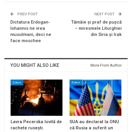
PREV POST
NEXT POST
Dictatura Erdogan-
Tămâie şi praf de puşcă
Iohannis ne vrea
– miresmele Liturghiei
musulmani, deci ne
din Siria şi Irak
face moschee
YOU MIGHT ALSO LIKE
More From Author
Extern
Extern
Lavra Pecerska lovită de
SUA au declarat la ONU
rachete rusești.
că Rusia a suferit un