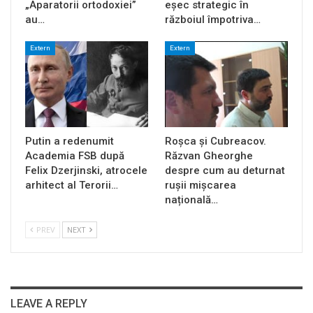
„Aparatorii ortodoxiei”
eșec strategic în
au…
războiul împotriva…
Extern
Extern
Putin a redenumit
Roșca și Cubreacov.
Academia FSB după
Răzvan Gheorghe
Felix Dzerjinski, atrocele
despre cum au deturnat
arhitect al Terorii…
rușii mișcarea
națională…
PREV
NEXT
LEAVE A REPLY