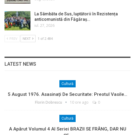
La Sâmbăta de Sus, luptătorii în Rezistența
anticomunistă din Făgăraș…
iul. 27, 2026
PREV
NEXT
1 of 2.484
LATEST NEWS
Cultură
5 August 1976. Asasinați De Securitate: Preotul Vasile…
Florin Dobrescu
10 ore ago
0
Cultură
A Apărut Volumul 4 Al Seriei BRAZII SE FRÂNG, DAR NU