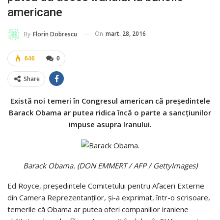
americane
On
mart. 28, 2016
By
Florin Dobrescu
646
0
Share
Există noi temeri în Congresul american că preşedintele
Barack Obama ar putea ridica încă o parte a sancţiunilor
impuse asupra Iranului.
Barack Obama. (DON EMMERT / AFP / GettyImages)
Ed Royce, preşedintele Comitetului pentru Afaceri Externe
din Camera Reprezentanţilor, şi-a exprimat, într-o scrisoare,
temerile că Obama ar putea oferi companiilor iraniene