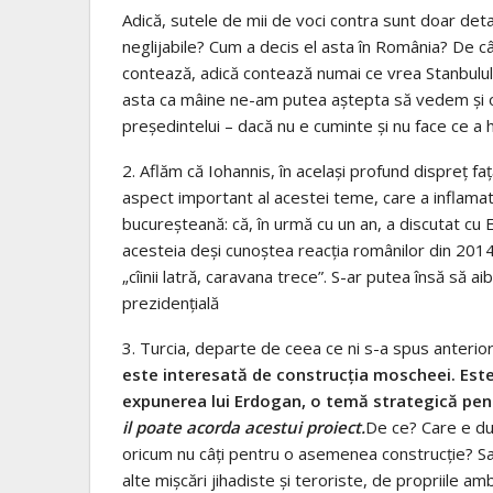
Adică, sutele de mii de voci contra sunt doar deta
neglijabile? Cum a decis el asta în România? De c
contează, adică contează numai ce vrea Stanbulul?
asta ca mâine ne-am putea aştepta să vedem şi o 
preşedintelui – dacă nu e cuminte şi nu face ce a ho
2. Aflăm că Iohannis, în acelaşi profund dispreţ fa
aspect important al acestei teme, care a inflama
bucureşteană: că, în urmă cu un an, a discutat c
acesteia deşi cunoştea reacţia românilor din 2014,
„cîinii latră, caravana trece”. S-ar putea însă să a
prezidenţială
3. Turcia, departe de ceea ce ni s-a spus anterior
este interesată de construcţia moscheei. Est
expunerea lui Erdogan, o temă strategică pen
il poate acorda acestui proiect.
De ce? Care e dur
oricum nu câţi pentru o asemenea construcţie? Sau 
alte mişcări jihadiste şi teroriste, de propriile am