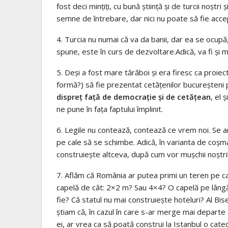
fost deci minţiţi, cu bună ştiinţă şi de turcii noştri
semne de întrebare, dar nici nu poate să fie accep
4. Turcia nu numai că va da banii, dar ea se ocupă,
spune, este în curs de dezvoltare.Adică, va fi şi
5. Deşi a fost mare tărăboi şi era firesc ca proiec
formă?) să fie prezentat cetăţenilor bucureşteni pe
dispreţ faţă de democraţie şi de cetăţean
, el 
ne pune în faţa faptului împlinit.
6. Legile nu contează, contează ce vrem noi. Se ar
pe cale să se schimbe. Adică, în varianta de coşma
construieşte altceva, după cum vor muşchii noştri
7. Aflăm că România ar putea primi un teren pe ca
capelă de cât: 2×2 m? Sau 4×4? O capelă pe lângă u
fie? Că statul nu mai construieşte hoteluri? Al 
ştiam că, în cazul în care s-ar merge mai departe 
ei, ar vrea ca să poată construi la Istanbul o cate