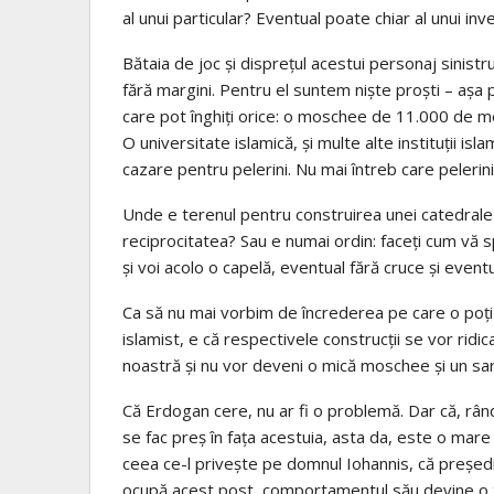
al unui particular? Eventual poate chiar al unui in
Bătaia de joc şi dispreţul acestui personaj sinist
fără margini. Pentru el suntem nişte proşti – aşa poa
care pot înghiţi orice: o moschee de 11.000 de met
O universitate islamică, şi multe alte instituţii i
cazare pentru pelerini. Nu mai întreb care pelerini
Unde e terenul pentru construirea unei catedral
reciprocitatea? Sau e numai ordin: faceţi cum vă sp
şi voi acolo o capelă, eventual fără cruce şi eventua
Ca să nu mai vorbim de încrederea pe care o poţi a
islamist, e că respectivele construcţii se vor rid
noastră şi nu vor deveni o mică moschee şi un sar
Că Erdogan cere, nu ar fi o problemă. Dar că, rând
se fac preş în faţa acestuia, asta da, este o mare
ceea ce-l priveşte pe domnul Iohannis, că preşedi
ocupă acest post, comportamentul său devine o t