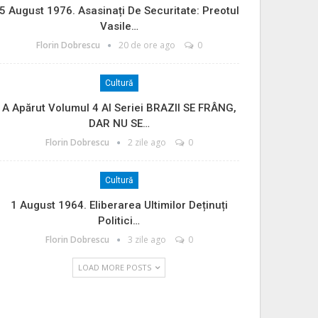
5 August 1976. Asasinați De Securitate: Preotul
Vasile…
Florin Dobrescu
20 de ore ago
0
Cultură
A Apărut Volumul 4 Al Seriei BRAZII SE FRÂNG,
DAR NU SE…
Florin Dobrescu
2 zile ago
0
Cultură
1 August 1964. Eliberarea Ultimilor Deținuți
Politici…
Florin Dobrescu
3 zile ago
0
LOAD MORE POSTS