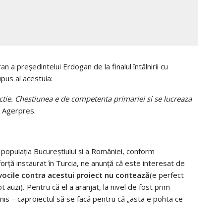
 a preşedintelui Erdogan de la finalul întâlnirii cu
upus al acestuia:
ructie. Chestiunea e de competenta primariei si se lucreaza
de Agerpres.
 populaţia Bucureştiului şi a României, conform
e forţă instaurat în Turcia, ne anunţă că este interesat de
vocile contra acestui proiect nu contează
(e perfect
t auzi)
.
Pentru că el a aranjat, la nivel de fost prim
nis – caproiectul să se facă pentru că „asta e pohta ce