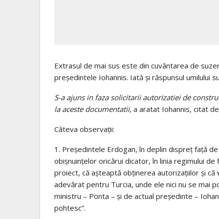
Extrasul de mai sus este din cuvântarea de suzeran
preşedintele Iohannis. Iată şi răspunsul umilului s
S-a ajuns in faza solicitarii autorizatiei de const
la aceste documentatii
, a aratat Iohannis, citat 
Câteva observaţii:
1. Preşedintele Erdogan, în deplin dispreţ faţă de
obişnuinţelor oricărui dicator, în linia regimului d
proiect, că aşteaptă obţinerea autorizaţiilor şi că
adevărat pentru Turcia, unde ele nici nu se mai po
ministru – Ponta – şi de actual preşedinte – Iohan
pohtesc”.