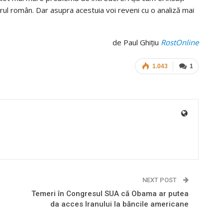
l român. Dar asupra acestuia voi reveni cu o analiză mai
de Paul Ghiţiu
RostOnline
1.043
1
NEXT POST
Temeri în Congresul SUA că Obama ar putea
da acces Iranului la băncile americane