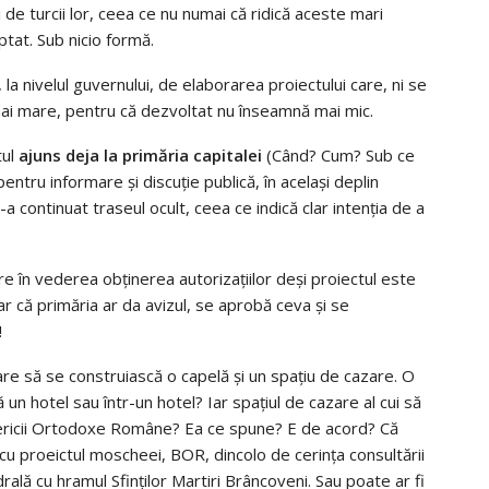
 şi de turcii lor, ceea ce nu numai că ridică aceste mari
tat. Sub nicio formă.
 la nivelul guvernului, de elaborarea proiectului care, ni se
 mai mare, pentru că dezvoltat nu înseamnă mai mic.
tul
ajuns deja la primăria capitalei
(Când? Cum? Sub ce
ntru informare şi discuţie publică, în acelaşi deplin
şi-a continuat traseul ocult, ceea ce indică clar intenţia de a
e în vederea obţinerea autorizaţiilor deşi proiectul este
r că primăria ar da avizul, se aprobă ceva şi se
!
re să se construiască o capelă şi un spaţiu de cazare. O
n hotel sau într-un hotel? Iar spaţiul de cazare al cui să
Bisericii Ortodoxe Române? Ea ce spune? E de acord? Că
cu proeictul moscheei, BOR, dincolo de cerinţa consultării
drală cu hramul Sfinţilor Martiri Brâncoveni. Sau poate ar fi