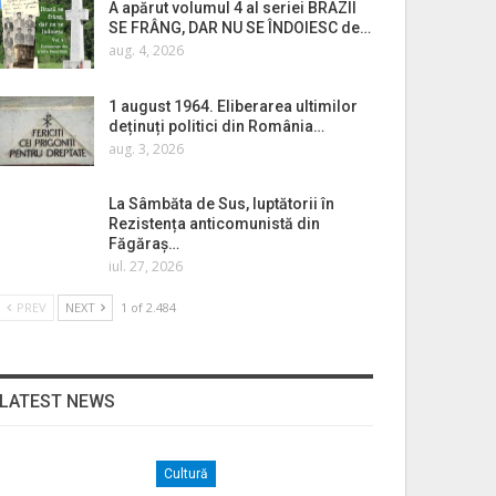
A apărut volumul 4 al seriei BRAZII
SE FRÂNG, DAR NU SE ÎNDOIESC de…
aug. 4, 2026
1 august 1964. Eliberarea ultimilor
deținuți politici din România…
aug. 3, 2026
La Sâmbăta de Sus, luptătorii în
Rezistența anticomunistă din
Făgăraș…
iul. 27, 2026
PREV
NEXT
1 of 2.484
LATEST NEWS
Cultură