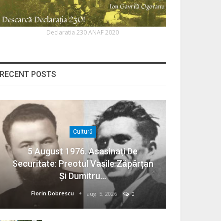
Declaratia 230 ANAF 2020
RECENT POSTS
Cultură
5 August 1976. Asasinați De
Securitate: Preotul Vasile Zăpârțan
Și Dumitru…
Florin Dobrescu
aug. 5, 2026
0