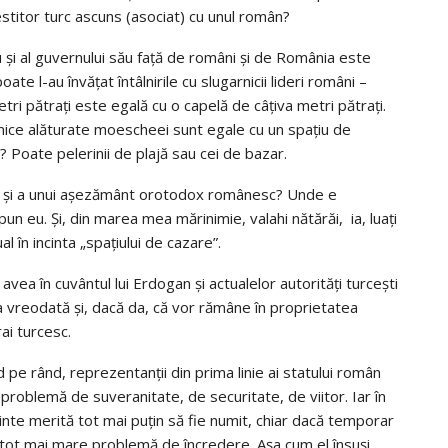
vestitor turc ascuns (asociat) cu unul român?
ru şi al guvernului său faţă de români şi de România este
te l-au învăţat întâlnirile cu slugarnicii lideri români –
ri pătraţi este egală cu o capelă de câţiva metri pătraţi.
slamice alăturate moescheei sunt egale cu un spaţiu de
? Poate pelerinii de plajă sau cei de bazar.
e şi a unui aşezământ orotodox românesc? Unde e
un eu. Şi, din marea mea mărinimie, valahi nătărăi, ia, luaţi
l în incinta „spaţiului de cazare”.
vea în cuvântul lui Erdogan şi actualelor autorităţi turceşti
ica vreodată şi, dacă da, că vor rămâne în proprietatea
ai turcesc.
 pe rând, reprezentanţii din prima linie ai statului român
 problemă de suveranitate, de securitate, de viitor. Iar în
nte merită tot mai puţin să fie numit, chiar dacă temporar
ot mai mare problemă de încredere. Aşa cum el însuşi