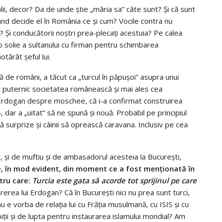
lii, decor? Da de unde ştie „măria sa” câte sunt? Şi că sunt
ând decide el în România ce şi cum? Vocile contra nu
 Şi conducătorii noştri prea-plecaţi acestuia? Pe calea
solie a sultanului cu firman pentru schimbarea
tărât şeful lui.
ţă de români, a tăcut ca „turcul în păpuşoi” asupra unui
t puternic societatea românească şi mai ales cea
u Erdogan despre moschee, că i-a confirmat construirea
 dar a „uitat” să ne spună şi nouă. Probabil pe principiul
ibă surprize şi câinii să oprească caravana. Inclusiv pe cea
, şi de muftiu şi de ambasadorul acesteia la Bucureşti,
e, în mod evident, din moment ce a fost menţionată în
tru care:
Turcia este gata să acorde tot sprijinul pe care
erea lui Erdogan? Că în Bucureşti nici nu prea sunt turci,
e vorba de relaţia lui cu Frăţia musulmană, cu ISIS şi cu
biţii şi de lupta pentru instaurarea islamului mondial? Am