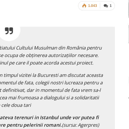
1.043
1
uftiatului Cultului Musulman din România pentru
se ocupa de obţinerea autorizaţiilor necesare.
inul pe care il poate acorda acestui proiect.
In timpul vizitei la Bucuresti am discutat aceasta
entul de fata, colegii nostri lucreaza pentru a
t definitivat, dar in momentul de fata vrem sa-l
cea mai frumoasa a dialogului si a solidaritatii
 cele doua tari
cateva terenuri in Istanbul unde vor putea fi
are pentru pelerinii romani.
(sursa: Agerpres)