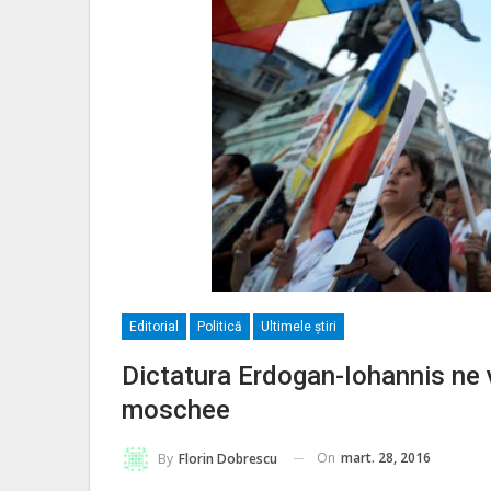
Editorial
Politică
Ultimele ştiri
Dictatura Erdogan-Iohannis ne 
moschee
On
mart. 28, 2016
By
Florin Dobrescu