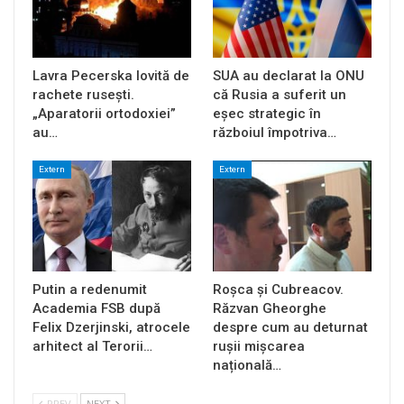
Lavra Pecerska lovită de
SUA au declarat la ONU
rachete rusești.
că Rusia a suferit un
„Aparatorii ortodoxiei”
eșec strategic în
au…
războiul împotriva…
Extern
Extern
Putin a redenumit
Roșca și Cubreacov.
Academia FSB după
Răzvan Gheorghe
Felix Dzerjinski, atrocele
despre cum au deturnat
arhitect al Terorii…
rușii mișcarea
națională…
PREV
NEXT