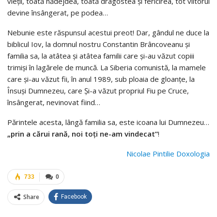
vieţii, toată nădejdea, toată dragostea şi fericirea, tot viitorul
devine însângerat, pe podea…
Nebunie este răspunsul acestui preot! Dar, gândul ne duce la
biblicul Iov, la domnul nostru Constantin Brâncoveanu şi
familia sa, la atâtea şi atâtea familii care şi-au văzut copiii
trimişi în lagărele de muncă. La Siberia comunistă, la mamele
care şi-au văzut fii, în anul 1989, sub ploaia de gloanţe, la
Însuşi Dumnezeu, care Şi-a văzut propriul Fiu pe Cruce,
însângerat, nevinovat fiind…
Părintele acesta, lângă familia sa, este icoana lui Dumnezeu…
„prin a cărui rană, noi toţi ne-am vindecat”
!
Nicolae Pintilie Doxologia
733
0
Share
Facebook