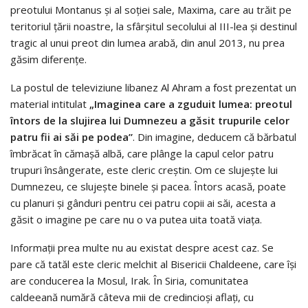
preotului Montanus şi al soţiei sale, Maxima, care au trăit pe
teritoriul ţării noastre, la sfârşitul secolului al III-lea şi destinul
tragic al unui preot din lumea arabă, din anul 2013, nu prea
găsim diferenţe.
La postul de televiziune libanez Al Ahram a fost prezentat un
material intitulat
„Imaginea care a zguduit lumea: preotul
întors de la slujirea lui Dumnezeu a găsit trupurile celor
patru fii ai săi pe podea”
. Din imagine, deducem că bărbatul
îmbrăcat în cămaşă albă, care plânge la capul celor patru
trupuri însângerate, este cleric creştin. Om ce slujeşte lui
Dumnezeu, ce slujeşte binele şi pacea. Întors acasă, poate
cu planuri şi gânduri pentru cei patru copii ai săi, acesta a
găsit o imagine pe care nu o va putea uita toată viaţa.
Informaţii prea multe nu au existat despre acest caz. Se
pare că tatăl este cleric melchit al Bisericii Chaldeene, care îşi
are conducerea la Mosul, Irak. În Siria, comunitatea
caldeeană numără câteva mii de credincioşi aflaţi, cu