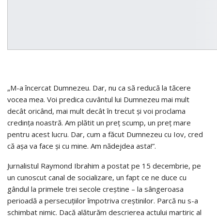
„M-a încercat Dumnezeu. Dar, nu ca să reducă la tăcere
vocea mea. Voi predica cuvântul lui Dumnezeu mai mult
decât oricând, mai mult decât în trecut şi voi proclama
credinţa noastră. Am plătit un preţ scump, un preţ mare
pentru acest lucru. Dar, cum a făcut Dumnezeu cu Iov, cred
că aşa va face şi cu mine. Am nădejdea asta!”.
Jurnalistul Raymond Ibrahim a postat pe 15 decembrie, pe
un cunoscut canal de socializare, un fapt ce ne duce cu
gândul la primele trei secole creştine – la sângeroasa
perioadă a persecuţiilor împotriva creştinilor. Parcă nu s-a
schimbat nimic. Dacă alăturăm descrierea actului martiric al