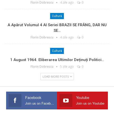
Florin Dobrescu
4 zile ago
0
Cultură
A Apărut Volumul 4 Al Seriei BRAZII SE FRÂNG, DAR NU
SE…
Florin Dobrescu
4 zile ago
0
Cultură
1 August 1964. Eliberarea Ultimilor Deținuți Politici…
Florin Dobrescu
5 zile ago
0
LOAD MORE POSTS
Facebook
Youtube
Join us on Facebook
Join us on Youtube