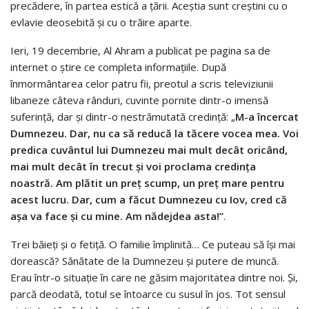
precădere, în partea estică a ţării. Aceştia sunt creştini cu o
evlavie deosebită şi cu o trăire aparte.
Ieri, 19 decembrie, Al Ahram a publicat pe pagina sa de
internet o ştire ce completa informaţiile. După
înmormântarea celor patru fii, preotul a scris televiziunii
libaneze câteva rânduri, cuvinte pornite dintr-o imensă
suferinţă, dar şi dintr-o nestrămutată credinţă: „
M-a încercat
Dumnezeu. Dar, nu ca să reducă la tăcere vocea mea. Voi
predica cuvântul lui Dumnezeu mai mult decât oricând,
mai mult decât în trecut şi voi proclama credinţa
noastră. Am plătit un preţ scump, un preţ mare pentru
acest lucru. Dar, cum a făcut Dumnezeu cu Iov, cred că
aşa va face şi cu mine. Am nădejdea asta!”
.
Trei băieţi şi o fetiţă. O familie împlinită… Ce puteau să îşi mai
dorească? Sănătate de la Dumnezeu şi putere de muncă.
Erau într-o situaţie în care ne găsim majoritatea dintre noi. Şi,
parcă deodată, totul se întoarce cu susul în jos. Tot sensul