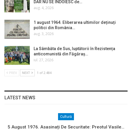
DAR NU SE ÎNDOIESC de…
aug. 4, 2026
1 august 1964. Eliberarea ultimilor deținuți
politici din România…
aug. 3, 2026
La Sâmbăta de Sus, luptătorii în Rezistența
anticomunistă din Făgăraș…
iul. 27, 2026
PREV
NEXT
1 of 2.484
LATEST NEWS
Cultură
5 August 1976. Asasinați De Securitate: Preotul Vasile…