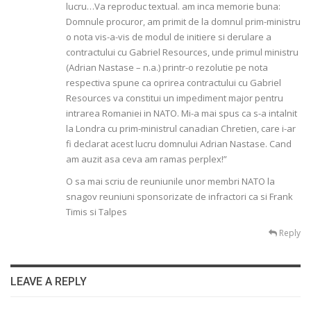
lucru…Va reproduc textual. am inca memorie buna:
Domnule procuror, am primit de la domnul prim-ministru
o nota vis-a-vis de modul de initiere si derulare a
contractului cu Gabriel Resources, unde primul ministru
(Adrian Nastase – n.a.) printr-o rezolutie pe nota
respectiva spune ca oprirea contractului cu Gabriel
Resources va constitui un impediment major pentru
intrarea Romaniei in NATO. Mi-a mai spus ca s-a intalnit
la Londra cu prim-ministrul canadian Chretien, care i-ar
fi declarat acest lucru domnului Adrian Nastase. Cand
am auzit asa ceva am ramas perplex!”
O sa mai scriu de reuniunile unor membri NATO la
snagov reuniuni sponsorizate de infractori ca si Frank
Timis si Talpes
Reply
LEAVE A REPLY