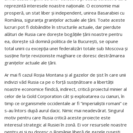
reprezintă interesele noastre naţionale. O economie mai
prosperă, un stat liber şi independent, unirea Basarabiei cu
România, siguranţa graniţelor actuale ale ţării. Toate aceste
lucruri pot fi dobândite în structurile actuale, dar pierdute
alături de Rusia care doreşte bogăţiile ţării noastre pentru
ea, doreşte să domină politica de la Bucureşti, se opune
total unirii cu excepţia unei federalizări totale sub Moscova şi
susţine forţe revizioniste maghiare ce doresc destrămarea
graniţelor actuale ale ţării.
Ar mai fi cazul Roşia Montana şi al gazelor de şist în care unii
indivizi văd Rusia ca pe o forţă susţinătoare a libertăţii
noastre economice fiindcă, indirect, critică proiectul minier al
celor de la Gold Corporation cât şi exploatarea cu cianuri, în
timp ce organismele occidentale ar fi ”imperialiştii romani” ce
s-au întors după aurul dacic. Nimic mai neadevărat. Singurul
motiv pentru care Rusia critică aceste proiecte este
interesul strategic al Rusiei în zonă. Ei vor resursele noastre
pentru ei şi nu doresc o Românie liberă de gazele ruseşti.