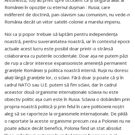
Antonescu, toţi au privit spre occident ca şi singurul aliat al
României în opoziţie cu eternul duşman : Rusia; care
indiferent de doctrină, pan-slavism sau comunism, nu vede-n
România decât un viitor satelit-colonie a marelui imperiu.
Noi ca şi popor trebuie să luptăm pentru independenţa
noastră, pentru suveranitatea noastră, iar în contextul epocii
actuale acest lucru este posibil doar printr-o strânsă
colaborarea cu puterile occidentale. Doar aşa ne putem păzi
de ruşi a căror interese expansioniste ameninţă permanent
graniţele României şi politica noastră internă. Ruşii nu doresc
aliaţi lângă graniţele lor, ci sclavi. Fără doar şi poate că şi în
cadrul NATO sau U.E. putem să fim sclavi, dar în cadrul
aceastor două organisme internaţionale sclavia nu este
obiectiv politic aşa cum este în Rusia. Sclavia o dobândim prin
propria noastră politică şi prin felul în care politicienii noştri
aleg să se raporteze la organismele internaţionale. De pildă
o raportate la aceste organisme precum cea a Poloniei nu ne
poate aduce decât beneficii, Polonia fiind un stat absolut