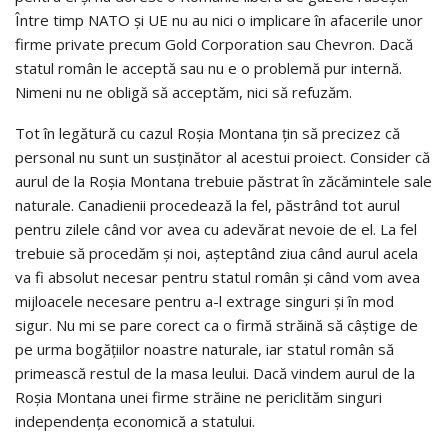
Între timp NATO şi UE nu au nici o implicare în afacerile unor
firme private precum Gold Corporation sau Chevron. Dacă
statul român le acceptă sau nu e o problemă pur internă.
Nimeni nu ne obligă să acceptăm, nici să refuzăm.
Tot în legătură cu cazul Roşia Montana ţin să precizez că
personal nu sunt un susţinător al acestui proiect. Consider că
aurul de la Roşia Montana trebuie păstrat în zăcămintele sale
naturale. Canadienii procedează la fel, păstrând tot aurul
pentru zilele când vor avea cu adevărat nevoie de el. La fel
trebuie să procedăm şi noi, aşteptând ziua când aurul acela
va fi absolut necesar pentru statul român şi când vom avea
mijloacele necesare pentru a-l extrage singuri şi în mod
sigur. Nu mi se pare corect ca o firmă străină să câştige de
pe urma bogăţiilor noastre naturale, iar statul român să
primească restul de la masa leului. Dacă vindem aurul de la
Roşia Montana unei firme străine ne periclităm singuri
independenţa economică a statului.