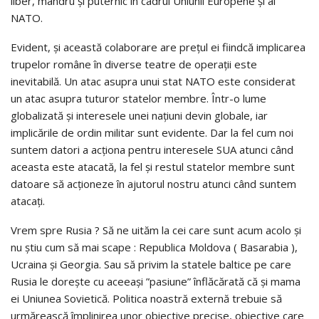
liber, mândru şi puternic în cadrul Uniunii Europene şi al
NATO.
Evident, şi această colaborare are preţul ei fiindcă implicarea
trupelor române în diverse teatre de operaţii este
inevitabilă. Un atac asupra unui stat NATO este considerat
un atac asupra tuturor statelor membre. Într-o lume
globalizată şi interesele unei naţiuni devin globale, iar
implicările de ordin militar sunt evidente. Dar la fel cum noi
suntem datori a acţiona pentru interesele SUA atunci când
aceasta este atacată, la fel şi restul statelor membre sunt
datoare să acţioneze în ajutorul nostru atunci când suntem
atacaţi.
Vrem spre Rusia ? Să ne uităm la cei care sunt acum acolo şi
nu ştiu cum să mai scape : Republica Moldova ( Basarabia ),
Ucraina şi Georgia. Sau să privim la statele baltice pe care
Rusia le doreşte cu aceeaşi ”pasiune” înflăcărată că şi mama
ei Uniunea Sovietică. Politica noastră externă trebuie să
urmărească împlinirea unor obiective precise, obiective care