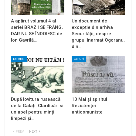
A apărut volumul 4 al
Un document de
seriei BRAZII SE FRÂNG,
excepție din arhiva
DAR NU SE ÎNDOIESC de
Securității, despre
Ion Gavrilă…
grupul înarmat Ogoranu,
din…
Editorial
Cultură
După lovitura rusească
10 Mai și spiritul
de la Galați. Clarificări și
Rezistenței
un apel pentru minți
anticomuniste
limpezi și…
PREV
NEXT