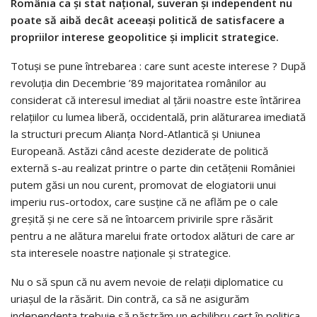
România ca şi stat naţional, suveran şi independent nu
poate să aibă decât aceeaşi politică de satisfacere a
propriilor interese geopolitice şi implicit strategice.
Totuşi se pune întrebarea : care sunt aceste interese ? După
revoluţia din Decembrie ’89 majoritatea românilor au
considerat că interesul imediat al ţării noastre este întărirea
relaţiilor cu lumea liberă, occidentală, prin alăturarea imediată
la structuri precum Alianţa Nord-Atlantică şi Uniunea
Europeană. Astăzi când aceste deziderate de politică
externă s-au realizat printre o parte din cetăţenii României
putem găsi un nou curent, promovat de elogiatorii unui
imperiu rus-ortodox, care susţine că ne aflăm pe o cale
greşită şi ne cere să ne întoarcem privirile spre răsărit
pentru a ne alătura marelui frate ortodox alături de care ar
sta interesele noastre naţionale şi strategice.
Nu o să spun că nu avem nevoie de relaţii diplomatice cu
uriaşul de la răsărit. Din contră, ca să ne asigurăm
independenţa trebuie să păstrăm un echilibru cert în politica