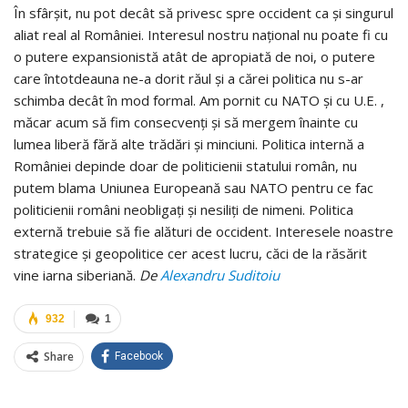
În sfârşit, nu pot decât să privesc spre occident ca şi singurul
aliat real al României. Interesul nostru naţional nu poate fi cu
o putere expansionistă atât de apropiată de noi, o putere
care întotdeauna ne-a dorit răul şi a cărei politica nu s-ar
schimba decât în mod formal. Am pornit cu NATO şi cu U.E. ,
măcar acum să fim consecvenţi şi să mergem înainte cu
lumea liberă fără alte trădări şi minciuni. Politica internă a
României depinde doar de politicienii statului român, nu
putem blama Uniunea Europeană sau NATO pentru ce fac
politicienii români neobligaţi şi nesiliţi de nimeni. Politica
externă trebuie să fie alături de occident. Interesele noastre
strategice şi geopolitice cer acest lucru, căci de la răsărit
vine iarna siberiană.
De
Alexandru Suditoiu
932
1
Share
Facebook