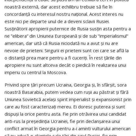
noastră externă, dar acest echilibru trebuie să fie în
concordanţă cu interesul nostru naţional. Acest interes nu
este nici pe departe unul de a deveni sclavii Rusiei.
Susţinătorii apropierii puternice de Rusia susţin asta pentru a
ne ”elibera” din Uniunea Europeană şi de sub ”imperialismul”
american, dar uită că Rusia niciodată nu a avut şi nu are
nevoie de prieteni. Singurii ei prieteni sunt cei care se află la
o distanţă prea mare pentru a fi cuceriţi. În rest ţările din
apropiere nu sunt altceva decât o piedică în realizarea unui
imperiu cu centrul la Moscova.
Privind spre ţări precum Ucraina, Georgia şi, în sfârşit, sora
noastră Basarabia, putem vedea cum ruşii au păstrat şi fără
Uniunea Sovietică acelaşi spirit imperialist şi expansionist prin
care au fost caracterizaţi mereu. Ei doresc puterea şi sunt
dispuşi la orice pentru asta. Fie prin otrăvirea unui candidat
anti-rus la preşedinţia Ucrainei, fie prin declanşarea unui
conflict armat în Georgia pentru a-i aminti vulturului american
să nu aducă-n alianţele sale ţări din jurul Rusiei, fie prin