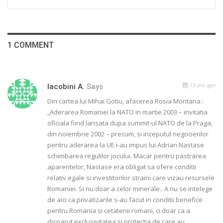
1 COMMENT
13 ani ago
Iacobini A.
Says
Din cartea lui Mihai Gotiu, afacerea Rosia Montana :
„Aderarea Romaniei la NATO in martie 2003 – invitatia
oficiala fiind lansata dupa summit-ul NATO de la Praga,
din noiembrie 2002 – precum, si inceputul negocierilor
pentru aderarea la UE i-au impus lui Adrian Nastase
schimbarea regulilor jocului. Macar pentru pastrarea
aparentelor, Nastase era obligat sa ofere conditii
relativ egale si investitorilor straini care vizau resursele
Romaniei. Si nu doar a celor minerale.. A nu se intelege
de aici ca privatizarile s-au facut in conditii benefice
pentru Romania si cetatenii romani, ci doar ca a
disparut exclusivitatea si protectia de care au