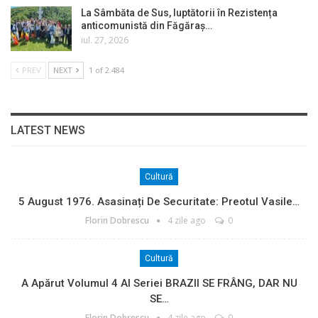
La Sâmbăta de Sus, luptătorii în Rezistența
anticomunistă din Făgăraș…
iul. 27, 2026
PREV
NEXT
1 of 2.484
LATEST NEWS
Cultură
5 August 1976. Asasinați De Securitate: Preotul Vasile…
Florin Dobrescu
4 zile ago
0
Cultură
A Apărut Volumul 4 Al Seriei BRAZII SE FRÂNG, DAR NU
SE…
Florin Dobrescu
4 zile ago
0