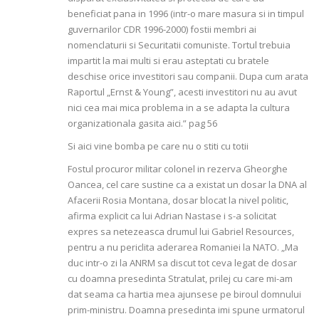
beneficiat pana in 1996 (intr-o mare masura si in timpul
guvernarilor CDR 1996-2000) fostii membri ai
nomenclaturii si Securitatii comuniste. Tortul trebuia
impartit la mai multi si erau asteptati cu bratele
deschise orice investitori sau companii. Dupa cum arata
Raportul „Ernst & Young”, acesti investitori nu au avut
nici cea mai mica problema in a se adapta la cultura
organizationala gasita aici.” pag 56
Si aici vine bomba pe care nu o stiti cu totii
Fostul procuror militar colonel in rezerva Gheorghe
Oancea, cel care sustine ca a existat un dosar la DNA al
Afacerii Rosia Montana, dosar blocat la nivel politic,
afirma explicit ca lui Adrian Nastase i s-a solicitat
expres sa netezeasca drumul lui Gabriel Resources,
pentru a nu periclita aderarea Romaniei la NATO. „Ma
duc intr-o zi la ANRM sa discut tot ceva legat de dosar
cu doamna presedinta Stratulat, prilej cu care mi-am
dat seama ca hartia mea ajunsese pe biroul domnului
prim-ministru. Doamna presedinta imi spune urmatorul