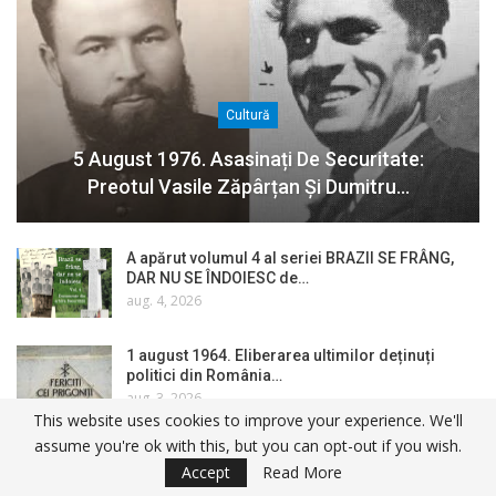
Cultură
5 August 1976. Asasinați De Securitate:
Preotul Vasile Zăpârțan Și Dumitru…
A apărut volumul 4 al seriei BRAZII SE FRÂNG,
DAR NU SE ÎNDOIESC de…
aug. 4, 2026
1 august 1964. Eliberarea ultimilor deținuți
politici din România…
aug. 3, 2026
This website uses cookies to improve your experience. We'll
assume you're ok with this, but you can opt-out if you wish.
La Sâmbăta de Sus, luptătorii în Rezistența
Accept
Read More
anticomunistă din Făgăraș…