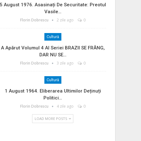
5 August 1976. Asasinați De Securitate: Preotul
Vasile…
Florin Dobrescu
2 zile ago
0
Cultură
A Apărut Volumul 4 Al Seriei BRAZII SE FRÂNG,
DAR NU SE…
Florin Dobrescu
3 zile ago
0
Cultură
1 August 1964. Eliberarea Ultimilor Deținuți
Politici…
Florin Dobrescu
4 zile ago
0
LOAD MORE POSTS