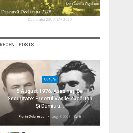
Declaratia 230 ANAF 2020
RECENT POSTS
Cultură
5 August 1976. Asasinați De
Securitate: Preotul Vasile Zăpârțan
Și Dumitru…
Florin Dobrescu
aug. 5, 2026
0