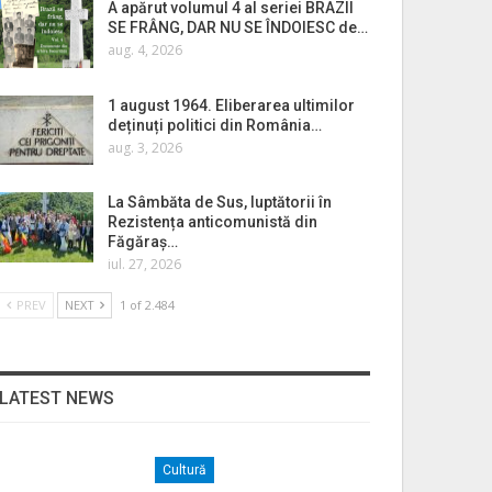
A apărut volumul 4 al seriei BRAZII
SE FRÂNG, DAR NU SE ÎNDOIESC de…
aug. 4, 2026
1 august 1964. Eliberarea ultimilor
deținuți politici din România…
aug. 3, 2026
La Sâmbăta de Sus, luptătorii în
Rezistența anticomunistă din
Făgăraș…
iul. 27, 2026
PREV
NEXT
1 of 2.484
LATEST NEWS
Cultură