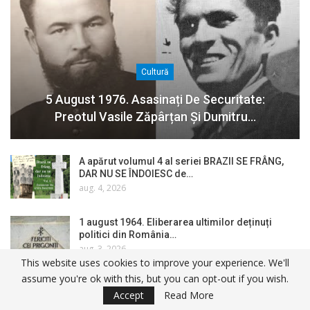
Cultură
5 August 1976. Asasinați De Securitate:
Preotul Vasile Zăpârțan Și Dumitru…
A apărut volumul 4 al seriei BRAZII SE FRÂNG,
DAR NU SE ÎNDOIESC de…
aug. 4, 2026
1 august 1964. Eliberarea ultimilor deținuți
politici din România…
aug. 3, 2026
This website uses cookies to improve your experience. We'll
assume you're ok with this, but you can opt-out if you wish.
La Sâmbăta de Sus, luptătorii în Rezistența
Accept
Read More
anticomunistă din Făgăraș…