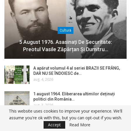
Cultură
5 August 1976. Asasinați De Securitate:
Preotul Vasile Zăpârțan Și Dumitru…
A apărut volumul 4 al seriei BRAZII SE FRÂNG,
DAR NU SE ÎNDOIESC de…
aug. 4, 2026
1 august 1964. Eliberarea ultimilor deținuți
politici din România…
aug. 3, 2026
This website uses cookies to improve your experience. We'll
assume you're ok with this, but you can opt-out if you wish.
La Sâmbăta de Sus, luptătorii în Rezistența
Accept
Read More
anticomunistă din Făgăraș…