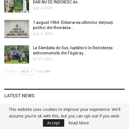
DAR NU SE ÎNDOIESC de…
aug. 4, 2026
1 august 1964. Eliberarea ultimilor deținuți
politici din România…
aug. 3, 2026
La Sâmbăta de Sus, luptătorii în Rezistența
anticomunistă din Făgăraș…
iul. 27, 2026
PREV
NEXT
1 of 2.484
LATEST NEWS
This website uses cookies to improve your experience. We'll
Cultură
assume you're ok with this, but you can opt-out if you wish.
Accept
Read More
5 August 1976. Asasinați De Securitate: Preotul Vasile…