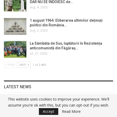
DAR NU SE ÎNDOIESC de…
aug. 4, 2026
1 august 1964. Eliberarea ultimilor deținuți
politici din România…
aug. 3, 2026
La Sâmbăta de Sus, luptătorii în Rezistența
anticomunistă din Făgăraș…
iul. 27, 2026
PREV
NEXT
1 of 2.484
LATEST NEWS
This website uses cookies to improve your experience. We'll
Cultură
assume you're ok with this, but you can opt-out if you wish.
Accept
Read More
5 August 1976. Asasinați De Securitate: Preotul Vasile…