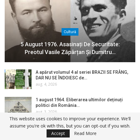
Cultură
5 August 1976. Asasinați De Securitate:
Preotul Vasile Zăpârțan Și Dumitru…
A apărut volumul 4 al seriei BRAZII SE FRÂNG,
DAR NU SE ÎNDOIESC de…
aug. 4, 2026
1 august 1964. Eliberarea ultimilor deținuți
politici din România…
aug. 3, 2026
This website uses cookies to improve your experience. We'll
assume you're ok with this, but you can opt-out if you wish.
La Sâmbăta de Sus, luptătorii în Rezistența
Accept
Read More
anticomunistă din Făgăraș…
iul. 27, 2026