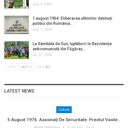
aug. 4, 2026
1 august 1964. Eliberarea ultimilor deținuți
politici din România…
aug. 3, 2026
La Sâmbăta de Sus, luptătorii în Rezistența
anticomunistă din Făgăraș…
iul. 27, 2026
PREV
NEXT
1 of 2.484
LATEST NEWS
Cultură
5 August 1976. Asasinați De Securitate: Preotul Vasile…
Florin Dobrescu
4 zile ago
0