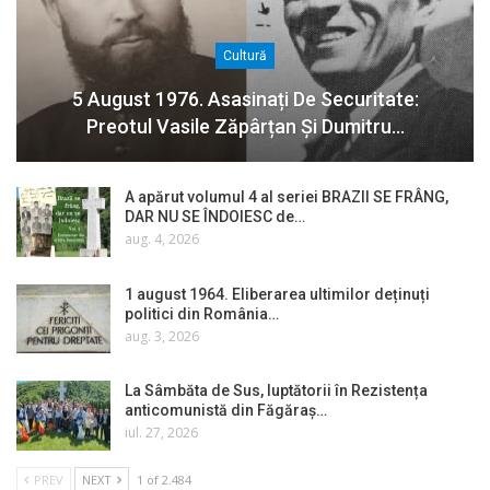
Cultură
5 August 1976. Asasinați De Securitate:
Preotul Vasile Zăpârțan Și Dumitru…
A apărut volumul 4 al seriei BRAZII SE FRÂNG,
DAR NU SE ÎNDOIESC de…
aug. 4, 2026
1 august 1964. Eliberarea ultimilor deținuți
politici din România…
aug. 3, 2026
La Sâmbăta de Sus, luptătorii în Rezistența
anticomunistă din Făgăraș…
iul. 27, 2026
PREV
NEXT
1 of 2.484