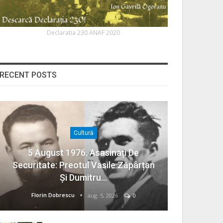
Declaratia 230 ANAF 2020
RECENT POSTS
Cultură
5 August 1976. Asasinați De
Securitate: Preotul Vasile Zăpârțan
Și Dumitru…
Florin Dobrescu
aug. 5, 2026
0