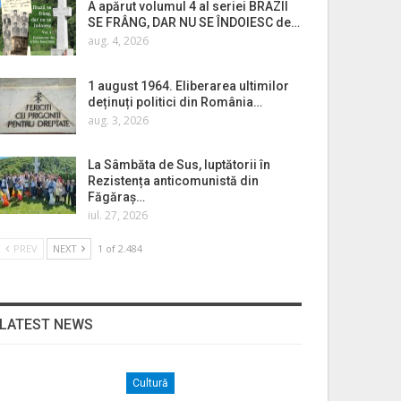
A apărut volumul 4 al seriei BRAZII
SE FRÂNG, DAR NU SE ÎNDOIESC de…
aug. 4, 2026
1 august 1964. Eliberarea ultimilor
deținuți politici din România…
aug. 3, 2026
La Sâmbăta de Sus, luptătorii în
Rezistența anticomunistă din
Făgăraș…
iul. 27, 2026
PREV
NEXT
1 of 2.484
LATEST NEWS
Cultură