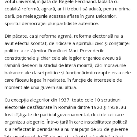
votul universal, inițiată de Regele Ferdinand, laolaltă cu
cealaltă reformă, agrară, ar fi trebuit să aducă, pentru prima
oară, pe meleagurile acestea aflate în gura Balcanilor,
spirirtul democrației pluripartidiste autentice.
Din păcate, ca și reforma agrară, reforma electorală nu a
avut efectul scontat, de ridicare a spiritului civic și conștiinței
politice a cetățenilor României Mari. Prevederile
constituționale și chiar cele ale legilor organice aveau să
rămână deseori la stadiul de literă moartă, căci moravurile
balcanice ale clasei politice și funcționărimii corupte erau cele
care făceau legea în realitate, în funcție de interesele de
moment ale unui guvern sau altuia.
Cu excepția alegerilor din 1937, toate cele 10 scrutinuri
electorale desfășurate în România dintre 1920 și 1938, au
fost cîștigate de partidul guvernamental, deci de cei care
organizau alegerile. Într-o țară în care instabilitatea politică
s-a reflectat în perindarea a nu mai puțin de 33 de guverne
într-un interval de 20 de ani, și a cărei clasă politică a fost