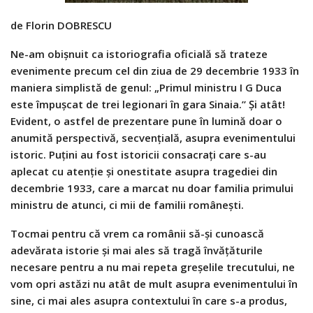
de Florin DOBRESCU
Ne-am obișnuit ca istoriografia oficială să trateze
evenimente precum cel din ziua de 29 decembrie 1933 în
maniera simplistă de genul: „Primul ministru I G Duca
este împușcat de trei legionari în gara Sinaia.” Și atât!
Evident, o astfel de prezentare pune în lumină doar o
anumită perspectivă, secvențială, asupra evenimentului
istoric. Puțini au fost istoricii consacrați care s-au
aplecat cu atenție și onestitate asupra tragediei din
decembrie 1933, care a marcat nu doar familia primului
ministru de atunci, ci mii de familii românești.
Tocmai pentru că vrem ca românii să-și cunoască
adevărata istorie și mai ales să tragă învățăturile
necesare pentru a nu mai repeta greșelil
e trecutului, ne
vom opri astăzi nu atât de mult asupra evenimentului în
sine, ci mai ales asupra contextului în care s-a produs,