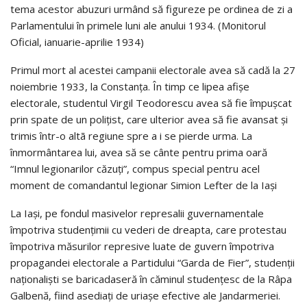
tema acestor abuzuri urmând să figureze pe ordinea de zi a
Parlamentului în primele luni ale anului 1934. (Monitorul
Oficial, ianuarie-aprilie 1934)
Primul mort al acestei campanii electorale avea să cadă la 27
noiembrie 1933, la Constanţa. În timp ce lipea afișe
electorale, studentul Virgil Teodorescu avea să fie împușcat
prin spate de un poliţist, care ulterior avea să fie avansat şi
trimis într-o altã regiune spre a i se pierde urma. La
înmormântarea lui, avea să se cânte pentru prima oară
“Imnul legionarilor căzuți”, compus special pentru acel
moment de comandantul legionar Simion Lefter de la Iași
La Iaşi, pe fondul masivelor represalii guvernamentale
împotriva studenţimii cu vederi de dreapta, care protestau
împotriva măsurilor represive luate de guvern împotriva
propagandei electorale a Partidului “Garda de Fier”, studenţii
naționaliști se baricadaseră în căminul studenţesc de la Râpa
Galbenă, fiind asediaţi de uriaşe efective ale Jandarmeriei.