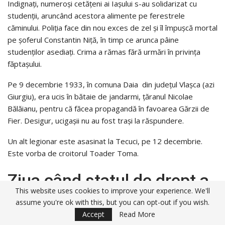
Indignați, numeroși cetățeni ai Iașului s-au solidarizat cu
studenții, aruncând acestora alimente pe ferestrele
căminului. Poliția face din nou exces de zel și îl împușcă mortal
pe șoferul Constantin Niță, în timp ce arunca pâine
studenților asediați. Crima a rămas fără urmări în privința
făptașului.
Pe 9 decembrie 1933, în comuna Daia din județul Vlaşca (azi
Giurgiu), era ucis în bătaie de jandarmi, ţăranul Nicolae
Bălăianu, pentru că făcea propagandă în favoarea Gărzii de
Fier. Desigur, ucigașii nu au fost trași la răspundere.
Un alt legionar este asasinat la Tecuci, pe 12 decembrie.
Este vorba de croitorul Toader Toma.
Ziua când statul de drept a
This website uses cookies to improve your experience. We'll
murit…
assume you're ok with this, but you can opt-out if you wish.
Accept
Read More