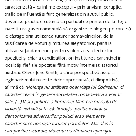
caracterizată – cu infime excepții – prin arivism, corupție,
trafic de influență și furt generalizat din avutul public,
devenise practic o cutumă ca partidul ce primea de la Rege
investitura guvernamentală să organizeze alegeri pe care să
le câștige prin utilizarea tuturor samavolniciilor, de la
falsificarea de voturi și mituirea alegătorilor, până la
utilizarea Jandarmeriei pentru violentarea electorilor
opoziției și chiar a candidaților, ori instituirea carantinei în
localități-fief ale opoziției fără motiv întemeiat. Istoricul
austriac Oliver Jens Smith, a cărui perspectivă asupra
legionarismului nu este deloc apreciativă, ci dimpotrivă,
afirmă că
“violența nu străbate doar viața lui Codreanu, ci
caracterizează în genere societatea românească a vremii
sale. (…) Viața politică a României Mari era marcată de
violență verbală și fizică; limbajul politic exaltat și
demonizarea adversarilor politici erau elemente
caracteristice aproape tuturor partidelor. Mai ales în
campaniile elctorale, violența nu rămânea apanajul