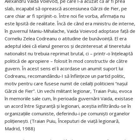
Alexandru Vaida Voievod, pe care l-a acuzat că ar fi prea
slab, incapabil să oprească ascensiunea Gărzii de Fier, pe
care chiar ar fi sprijinit-o. Între noi fie vorba, afirmația nu
este lipsită de realitate. Încă de când era ministru de interne,
în guvernul Maniu-Mihalache, Vaida Voievod adoptase față de
Corneliu Zelea Codreanu o atitudine de bunăvoință. El era
adeptul ideii că elanul generos și dezinteresat al tineretului
nationalist nu trebuia reprimat brutal, ci – printr-o înțeleaptă
politică de apropiere – folosit în mod constructiv de către
guvern. În acest sens el îi acordase un anumit suport lui
Codreanu, recomandându-I să înființeze un partid politic,
motiv pentru care fusese numit de ceilalți politicieni “nașul
Gărzii de Fier”. Un vechi militant legionar, Traian Puiu, evoca
în memoriile sale cum, în perioada guvernării Vaida, existase
un acord între Siguranță și legionari, aceștia infiltrându-se în
organizațiile comuniste, deferindu-i pe comuniști organelor
polițienești. (Traian Puiu, Începuturi de viață legionară,
Madrid, 1988)