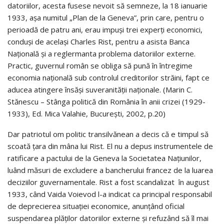
datoriilor, acesta fusese nevoit să semneze, la 18 ianuarie
1933, așa numitul „Plan de la Geneva”, prin care, pentru o
perioadă de patru ani, erau impuşi trei experţi economici,
conduși de același Charles Rist, pentru a asista Banca
Naţională şi a reglermanta problema datoriilor externe.
Practic, guvernul român se obliga să pună în întregime
economia națională sub controlul creditorilor străini, fapt ce
aducea atingere însăși suveranității naționale. (Marin C.
Stănescu – Stânga politică din România în anii crizei (1929-
1933), Ed. Mica Valahie, București, 2002, p.20)
Dar patriotul om politic transilvănean a decis că e timpul să
scoată țara din mâna lui Rist. El nu a depus instrumentele de
ratificare a pactului de la Geneva la Societatea Naţiunilor,
luând măsuri de excludere a bancherului francez de la luarea
deciziilor guvernamentale. Rist a fost scandalizat în august
1933, când Vaida Voievod l-a indicat ca principal responsabil
de deprecierea situației economice, anunțând oficial
suspendarea plăților datoriilor externe și refuzând să îl mai