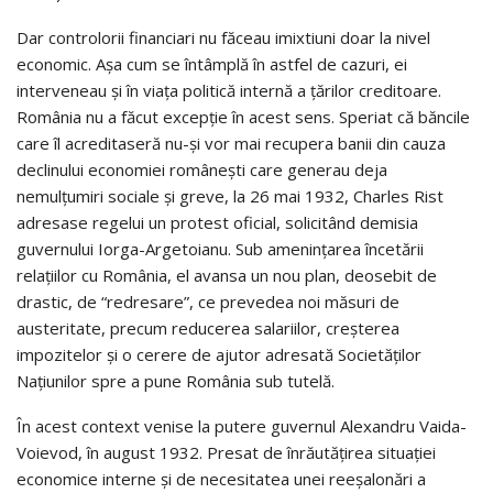
Dar controlorii financiari nu făceau imixtiuni doar la nivel
economic. Așa cum se întâmplă în astfel de cazuri, ei
interveneau și în viața politică internă a țărilor creditoare.
România nu a făcut excepție în acest sens. Speriat că băncile
care îl acreditaseră nu-și vor mai recupera banii din cauza
declinului economiei românești care generau deja
nemulțumiri sociale și greve, la 26 mai 1932, Charles Rist
adresase regelui un protest oficial, solicitând demisia
guvernului Iorga-Argetoianu. Sub amenințarea încetării
relațiilor cu România, el avansa un nou plan, deosebit de
drastic, de “redresare”, ce prevedea noi măsuri de
austeritate, precum reducerea salariilor, creșterea
impozitelor şi o cerere de ajutor adresată Societăţilor
Naţiunilor spre a pune România sub tutelă.
În acest context venise la putere guvernul Alexandru Vaida-
Voievod, în august 1932. Presat de înrăutățirea situației
economice interne și de necesitatea unei reeșalonări a