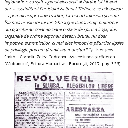
legionarilor; cuziștii, agenții electorali ai Partidului Liberal,
dar și susținătorii Partidului Național-Țărănesc se năpusteau
cu pumnii asupra adversarilor, iar uneori foloseau și arme.
Înaintea asasinării lui Ion Gheorghe Duca, mulți politicieni
din opoziție au creat aproape o stare de spirit a linșajului.
Organele de ordine acționau deseori brutal, nu doar
împotriva extremiștilor, ci mai ales împotriva păturilor lipsite
de privilegii, precum țăranii sau muncitorii.” (
Oliver Jens
Smith – Corneliu Zelea Codreanu. Ascensiunea și căderea
“Căpitanului”, Editura Humanitas, București, 2017, pag. 356)