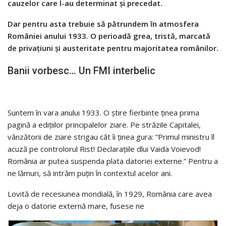
cauzelor care l-au determinat și precedat.
Dar pentru asta trebuie să pătrundem în atmosfera
României anului 1933. O perioadă grea, tristă, marcată
de privațiuni și austeritate pentru majoritatea românilor.
Banii vorbesc… Un FMI interbelic
Suntem în vara anului 1933. O știre fierbinte ținea prima
pagină a edițiilor principalelor ziare. Pe străzile Capitalei,
vânzătorii de ziare strigau cât îi ținea gura: “Primul ministru îl
acuză pe controlorul Rist! Declarațiile dlui Vaida Voievod!
România ar putea suspenda plata datoriei externe.” Pentru a
ne lămuri, să intrăm puțin în contextul acelor ani.
Lovită de recesiunea mondială, în 1929, România care avea
deja o datorie externă mare, fusese ne