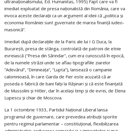
ultranaționalismului, Ed. Humanitas, 1995) Fapt care va fi
imediat exploatat de presa naționalistă din România, care va
invoca aceste declarații ca un argument al ideii că „politica și
economia României sunt guvernate de marea finanță iudeo-
masonică”.
Imediat după declarațiile de la Paris ale lui I G Duca, la
București, presa de stânga, controlată de patroni de etnie
evreiască (“Presa din Sărindar”, cum era cunoscută în epocă,
de la numele străzii unde se aflau tipografiile ziarelor
“Adevărul”, “Dimineaţa”, “Lupta”), lansează o campanie
calomnioasă, în care Garda de Fier este acuzată că ar
poseda o fabrică de bani falşi la Răşinari şi că este finanţată
de Mussolini şi Hitler, dar în acelaşi timp şi de evrei, de Elena
Lupescu şi chiar de Moscova.
La 1 octombrie 1933, Partidul Național Liberal lansa
programul de guvernare, care prevedea atribuţii sporite
pentru regimul parlamentar – constituţional, flexibilizarea
administraţiei, reducerea şomajului şi a impozitelor și mai