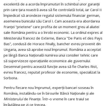
excelentă de a acorda împrumuturi în schimbul unor garanții
prin care țara noastră avea să fie controlată total, iar Carol II
împiedicat să arondeze regatul sistemului financiar german,
asemenea bunicului său Carol I. Cam aceasta era abordarea
Franței “prietene” care profita de un moment greu al aliatei
sale România pentru a o înrobi economic. La ordinul expres al
Ministerului francez de Externe, Banca “De Paris et des Pays
Bas”, condusă de Horace Finally, bancher evreu provenit din
Ungaria, avea să aprobe noul împrumut. România a acceptat
pe lângă Banca Națională numirea unui consilier tehnic care
să supervizeze operațiunile economice ale guvernului.
Desemnat pentru această funcție avea să fie Charles Rist,
evreu francez, reputat profesor de economie, specializat la
Sorbona.
Pentru fiecare nou împrumut, experții bancari soseau în
România, instalându-se în birourile Băncii Naționale și ale
Ministerului
de Finanțe. Într-o vreme în care traiul se
înrăutățea pe zi ce trecea,