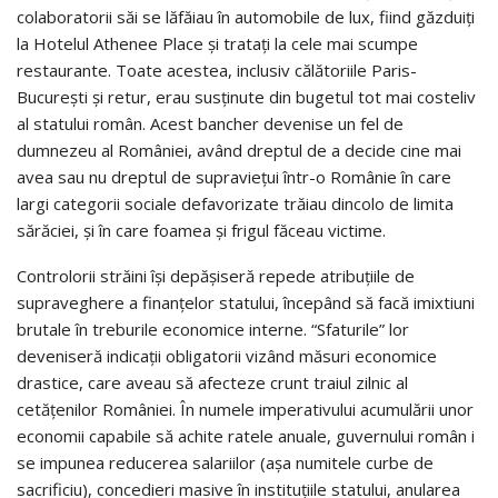
colaboratorii săi se lăfăiau în automobile de lux, fiind găzduiți
la Hotelul Athenee Place și tratați la cele mai scumpe
restaurante. Toate acestea, inclusiv călătoriile Paris-
București și retur, erau susținute din bugetul tot mai costeliv
al statului român. Acest bancher devenise un fel de
dumnezeu al României, având dreptul de a decide cine mai
avea sau nu dreptul de supraviețui într-o Românie în care
largi categorii sociale defavorizate trăiau dincolo de limita
sărăciei, și în care foamea și frigul făceau victime.
Controlorii străini își depășiseră repede atribuţiile de
supraveghere a finanţelor statului, începând să facă imixtiuni
brutale în treburile economice interne. “Sfaturile” lor
deveniseră indicații obligatorii vizând măsuri economice
drastice, care aveau să afecteze crunt traiul zilnic al
cetățenilor României. În numele imperativului acumulării unor
economii capabile să achite ratele anuale, guvernului român i
se impunea reducerea salariilor (așa numitele curbe de
sacrificiu), concedieri masive în instituțiile statului, anularea