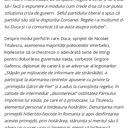
să-i facă o expunere a modului cum crede d-sa că s-ar putea
soluţiona criza de guvern. Şeful partidului liberal a spus că
partidul său stă la dispoziţia Coroanei. Regele i-a mulţumit d-
lui Duca şi i-a comunicat că va aviza asupra soluţiei”.
Despre modul perfid în care Duca, sprijinit de Nicolae
Titulescu, asemenea majorității politicenilor interbelici,
înțelesese să orchestreze o adevărată serie de intrigi
pentru doborârea guvernului Vaida, vorbește Grigore
Gafencu, diplomat de carieră și un adversar al legionarilor:
„Stăpân pe mijloacele de informare ale străinătății, a
participat la alarmarea centrelor apusene cu privire la
„primejdia Gărzii de Fier” și a adus la cunoștința regelui, în
calitate de intermediar „dezinteresat” ostilitatea Parisului
împotriva lui Vaida, pe care el o provocase. La Titulescu,
elementul personal e totdeauna hotărâtor. Denunțarea marii
primejdii hitleristo-fasciste în Romania și apoi desființarea
acestei primejdii, prin hotărârea, stăruința și meritul său îi
părea un succes ușor și însemnat, menit să întărească