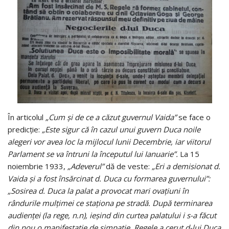
În articolul
„Cum şi de ce a căzut guvernul Vaida”
se face o
predicţie:
„Este sigur că în cazul unui guvern Duca noile
alegeri vor avea loc la mijlocul lunii Decembrie, iar viitorul
Parlament se va întruni la începutul lui Ianuarie”.
La 15
noiembrie 1933,
„Adeverul”
dă de veste:
„Eri a demisionat d.
Vaida şi a fost însărcinat d. Duca cu formarea guvernului”:
„Sosirea d. Duca la palat a provocat mari ovaţiuni în
rândurile mulţimei ce staţiona pe stradă. După terminarea
audienţei (la rege, n.n), ieşind din curtea palatului i s-a făcut
din nou o manifestaţie de simpatie. Regele a cerut d-lui Duca