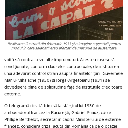
Realitatea Ilustrată din februarie 1933 și o imagine sugestivă pentru
modul în care salariații erau afectați de măsurile de austeritate.
voită să contracteze alte împrumuturi. Acestea fuseseră
condiționate, conform clauzelor contractuale, de instituirea
unui adevărat control străin asupra finanţelor ţării. Guvernele
Maniu-Mihalache (1930) și Iorga-Argetoianu (1931) se
dovediseră pline de solicitudine față de instituțiile creditoare
externe.
O telegramă cifrată trimisă la sfârșitul lui 1930 de
ambasadorul francez la București, Gabriel Puaux, către
Phillipe Berthelot, secretar în cadrul Ministerului de externe
francez, considera criza acută din România ca pe o ocazie