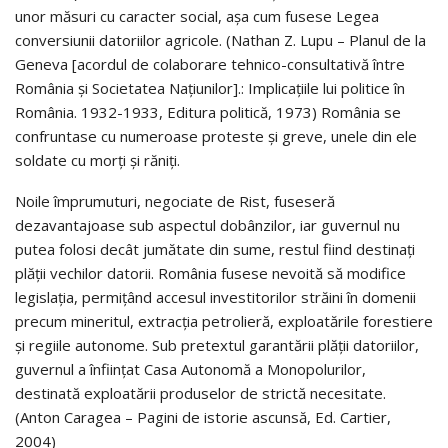
unor măsuri cu caracter social, așa cum fusese Legea
conversiunii datoriilor agricole. (Nathan Z. Lupu – Planul de la
Geneva [acordul de colaborare tehnico-consultativă între
România și Societatea Națiunilor].: Implicațiile lui politice în
România. 1932-1933, Editura politică, 1973) România se
confruntase cu numeroase proteste și greve, unele din ele
soldate cu morți și răniți.
Noile împrumuturi, negociate de Rist, fuseseră
dezavantajoase sub aspectul dobânzilor, iar guvernul nu
putea folosi decât jumătate din sume, restul fiind destinați
plății vechilor datorii. România fusese nevoită să modifice
legislația, permițând accesul investitorilor străini în domenii
precum mineritul, extracția petrolieră, exploatările forestiere
și regiile autonome. Sub pretextul garantării plății datoriilor,
guvernul a înființat Casa Autonomă a Monopolurilor,
destinată exploatării produselor de strictă necesitate.
(Anton Caragea – Pagini de istorie ascunsă, Ed. Cartier,
2004)