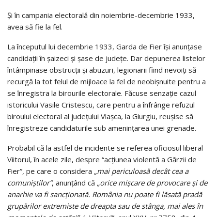
Și în campania electorală din noiembrie-decembrie 1933,
avea să fie la fel.
La începutul lui decembrie 1933, Garda de Fier își anunțase
candidații în șaizeci și șase de județe. Dar depunerea listelor
întâmpinase obstrucții și abuzuri, legionarii fiind nevoiți să
recurgă la tot felul de mijloace la fel de neobișnuite pentru a
se înregistra la birourile electorale. Făcuse senzație cazul
istoricului Vasile Cristescu, care pentru a înfrânge refuzul
biroului electoral al județului Vlașca, la Giurgiu, reușise să
înregistreze candidaturile sub amenințarea unei grenade.
Probabil că la astfel de incidente se referea oficiosul liberal
Viitorul, în acele zile, despre “acțiunea violentă a Gărzii de
Fier”, pe care o considera
„mai periculoasă decât cea a
comuniștilor”
, anunțând că
„orice mișcare de provocare și de
anarhie va fi sancționată. România nu poate fi lăsată pradă
grupărilor extremiste de dreapta sau de stânga, mai ales în