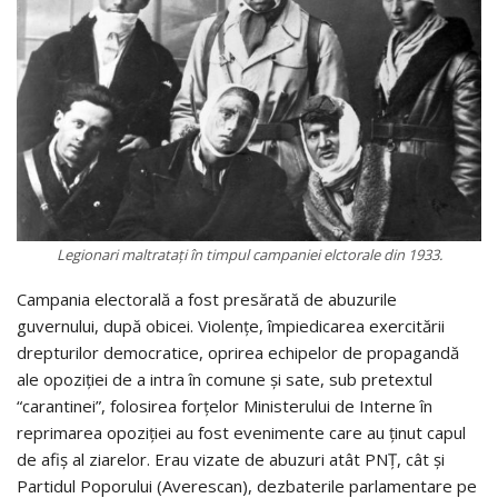
Legionari maltratați în timpul campaniei elctorale din 1933.
Campania electorală a fost presărată de abuzurile
guvernului, după obicei. Violenţe, împiedicarea exercitării
drepturilor democratice, oprirea echipelor de propagandă
ale opoziţiei de a intra în comune şi sate, sub pretextul
“carantinei”, folosirea forţelor Ministerului de Interne în
reprimarea opoziţiei au fost evenimente care au ținut capul
de afiş al ziarelor. Erau vizate de abuzuri atât PNŢ, cât şi
Partidul Poporului (Averescan), dezbaterile parlamentare pe