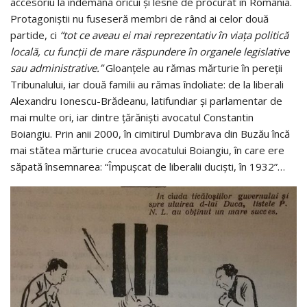
accesoriu la îndemâna oricui și lesne de procurat în România.
Protagoniștii nu fuseseră membri de rând ai celor două
partide, ci
“tot ce aveau ei mai reprezentativ în viața politică
locală, cu funcții de mare răspundere în organele legislative
sau administrative.”
Gloanțele au rămas mărturie în pereții
Tribunalului, iar două familii au rămas îndoliate: de la liberali
Alexandru Ionescu-Brădeanu, latifundiar și parlamentar de
mai multe ori, iar dintre țărăniști avocatul Constantin
Boiangiu. Prin anii 2000, în cimitirul Dumbrava din Buzău încă
mai stătea mărturie crucea avocatului Boiangiu, în care ere
săpată însemnarea: “Împușcat de liberalii duciști, în 1932”…