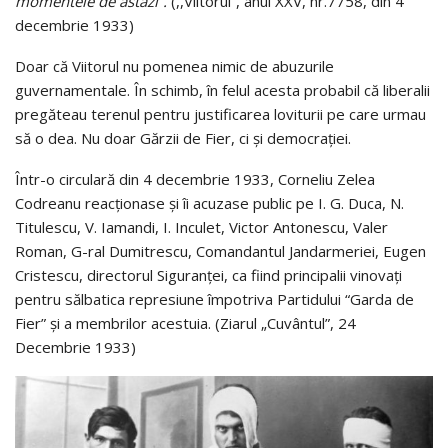
momentele de astăzi”.
(,,Viitorul”, anul XXV, nr.7758, din 4
decembrie 1933)
Doar că Viitorul nu pomenea nimic de abuzurile
guvernamentale. În schimb, în felul acesta probabil că liberalii
pregăteau terenul pentru justificarea loviturii pe care urmau
să o dea. Nu doar Gărzii de Fier, ci și democrației.
Într-o circulară din 4 decembrie 1933, Corneliu Zelea
Codreanu reacționase și îi acuzase public pe I. G. Duca, N.
Titulescu, V. Iamandi, I. Inculet, Victor Antonescu, Valer
Roman, G-ral Dumitrescu, Comandantul Jandarmeriei, Eugen
Cristescu, directorul Siguranţei, ca fiind principalii vinovaţi
pentru sălbatica represiune împotriva Partidului “Garda de
Fier” şi a membrilor acestuia. (Ziarul „Cuvântul”, 24
Decembrie 1933)