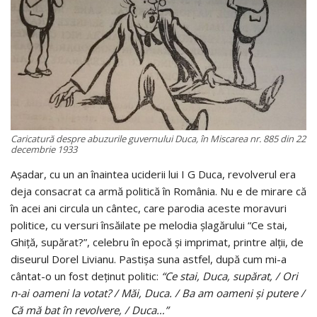
Caricatură despre abuzurile guvernului Duca, în Miscarea nr. 885 din 22
decembrie 1933
Așadar, cu un an înaintea uciderii lui I G Duca, revolverul era
deja consacrat ca armă politică în România. Nu e de mirare că
în acei ani circula un cântec, care parodia aceste moravuri
politice, cu versuri însăilate pe melodia șlagărului “Ce stai,
Ghiță, supărat?”, celebru în epocă și imprimat, printre alții, de
diseurul Dorel Livianu. Pastișa suna astfel, după cum mi-a
cântat-o un fost deținut politic:
“
Ce stai, Duca, supărat, / Ori
n-ai oameni la votat? / Măi, Duca. / Ba am oameni și putere /
Că mă bat în revolvere, / Duca…
”