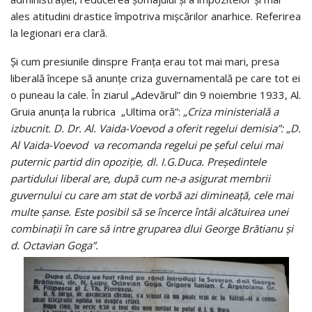
ales atitudini drastice împotriva mişcărilor anarhice. Referirea
la legionari era clară.
Și cum presiunile dinspre Franța erau tot mai mari, presa
liberală începe să anunțe criza guvernamentală pe care tot ei
o puneau la cale. În ziarul „Adevărul” din 9 noiembrie 1933, Al.
Gruia anunţa la rubrica „Ultima oră”:
„Criza ministerială a
izbucnit. D. Dr. Al. Vaida-Voevod a oferit regelui demisia”: „D.
Al Vaida-Voevod va recomanda regelui pe şeful celui mai
puternic partid din opoziţie, dl. I.G.Duca. Preşedintele
partidului liberal are, după cum ne-a asigurat membrii
guvernului cu care am stat de vorbă azi dimineaţă, cele mai
multe şanse. Este posibil să se încerce întâi alcătuirea unei
combinaţii în care să intre gruparea dlui George Brătianu şi
d. Octavian Goga”.