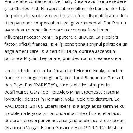
Printre alte contacte la nivel înalt, Duca a avut o întrevedere
și cu Charles Rist. El a apreciat nemulțumirile bancherilor față
de politica lui Vaida-Voievod și și-a oferit disponibilitatea de a
fi un partener cooperant la nivel guvernamental. Dar Rist nu
avea doar revendicări de ordin economic în schimbul
influenței necesar venirii la putere a lui Duca. Ca și ceilalți
factori oficiali francezi, și el își condiționa sprijinul politic de un
angajament care i s-a cerut lui Duca: oprirea ascensiunii
politice a Mişcării Legionare, prin destructurarea acesteia.
Un alt interlocutor al lui Duca a fost Horace Finaly, bancher
francez de origine maghiară, directorul Banque de Paris et
des Pays Bas (PARISBAS), care și el a insistat pentru
desființarea Gărzii de Fier.(Alex-Mihai Stoenescu : Istoria
loviturilor de stat în România, vol.3, Cele trei dictaturi, Ed.
RAO Books, 2010), Liderul liberal s-a angajat să termine cu
„problema legionară”, iar după întâlnirile oficiale, el a făcut
declarații presei pariziene, anunțând public acest deziderat.
(Francisco Veiga : Istoria Gărzii de Fier 1919-1941 Mistica