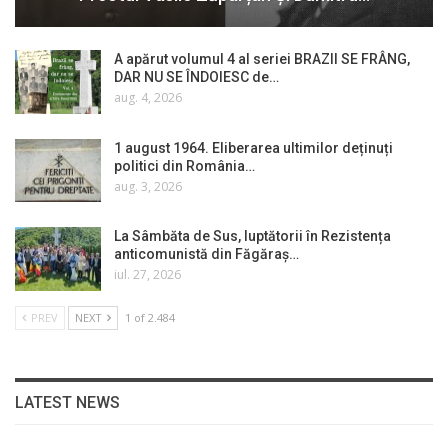
A apărut volumul 4 al seriei BRAZII SE FRÂNG,
DAR NU SE ÎNDOIESC de…
aug. 4, 2026
1 august 1964. Eliberarea ultimilor deținuți
politici din România…
aug. 3, 2026
La Sâmbăta de Sus, luptătorii în Rezistența
anticomunistă din Făgăraș…
iul. 27, 2026
PREV
NEXT
1 of 2.484
LATEST NEWS