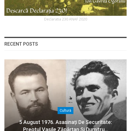
Declaratia 230 ANAF 2020
RECENT POSTS
Cultură
5 August 1976. Asasinați De Securitate:
Preotul Vasile Zăpârțan Și Dumitru…