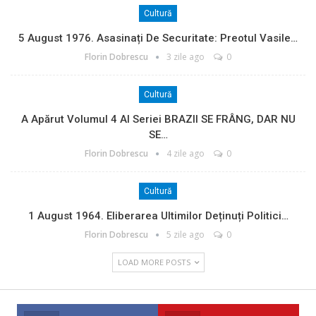
Cultură
5 August 1976. Asasinați De Securitate: Preotul Vasile…
Florin Dobrescu
3 zile ago
0
Cultură
A Apărut Volumul 4 Al Seriei BRAZII SE FRÂNG, DAR NU
SE…
Florin Dobrescu
4 zile ago
0
Cultură
1 August 1964. Eliberarea Ultimilor Deținuți Politici…
Florin Dobrescu
5 zile ago
0
LOAD MORE POSTS