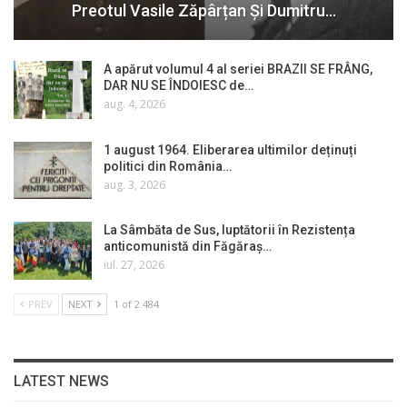
Preotul Vasile Zăpârțan Și Dumitru…
A apărut volumul 4 al seriei BRAZII SE FRÂNG,
DAR NU SE ÎNDOIESC de…
aug. 4, 2026
1 august 1964. Eliberarea ultimilor deținuți
politici din România…
aug. 3, 2026
La Sâmbăta de Sus, luptătorii în Rezistența
anticomunistă din Făgăraș…
iul. 27, 2026
PREV
NEXT
1 of 2.484
LATEST NEWS