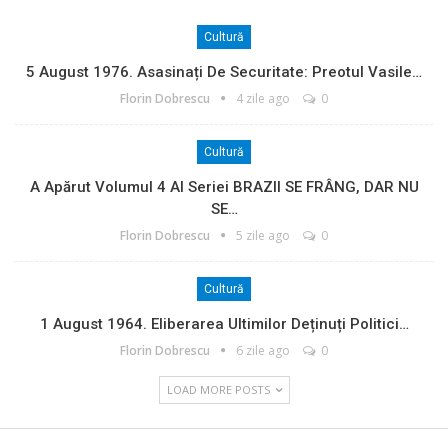
Cultură
5 August 1976. Asasinați De Securitate: Preotul Vasile…
Florin Dobrescu
4 zile ago
0
Cultură
A Apărut Volumul 4 Al Seriei BRAZII SE FRÂNG, DAR NU
SE…
Florin Dobrescu
5 zile ago
0
Cultură
1 August 1964. Eliberarea Ultimilor Deținuți Politici…
Florin Dobrescu
6 zile ago
0
LOAD MORE POSTS