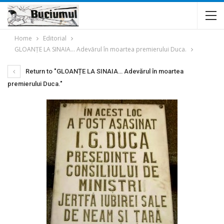
Home
Editorial
GLOANȚE LA SINAIA… Adevărul în moartea premierului Duca.
Return to "GLOANȚE LA SINAIA… Adevărul în moartea
premierului Duca."