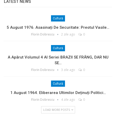
LATEST NEWS
Cultură
5 August 1976. Asasinați De Securitate: Preotul Vasile…
Florin Dobrescu
2 zile ago
0
Cultură
A Apărut Volumul 4 Al Seriei BRAZII SE FRÂNG, DAR NU
SE…
Florin Dobrescu
3 zile ago
0
Cultură
1 August 1964. Eliberarea Ultimilor Deținuți Politici…
Florin Dobrescu
4 zile ago
0
LOAD MORE POSTS