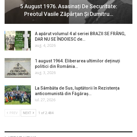
5 August 1976. Asasinați De Securitate:
Preotul Vasile Zăpârțan Și Dumitru…
A apărut volumul 4 al seriei BRAZII SE FRÂNG,
DAR NU SE ÎNDOIESC de…
aug. 4, 2026
1 august 1964. Eliberarea ultimilor deținuți
politici din România…
aug. 3, 2026
La Sâmbăta de Sus, luptătorii în Rezistența
anticomunistă din Făgăraș…
iul. 27, 2026
PREV
NEXT
1 of 2.484