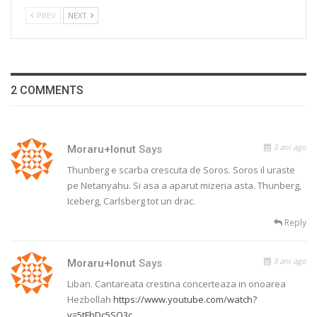
PREV
NEXT
2 COMMENTS
3 ani ago
Moraru+Ionut
Says
Thunberg e scarba crescuta de Soros. Soros il uraste
pe Netanyahu. Si asa a aparut mizeria asta. Thunberg,
Iceberg, Carlsberg tot un drac.
Reply
3 ani ago
Moraru+Ionut
Says
Liban. Cantareata crestina concerteaza in onoarea
Hezbollah
https://www.youtube.com/watch?
v=5tFhDc5SO3c