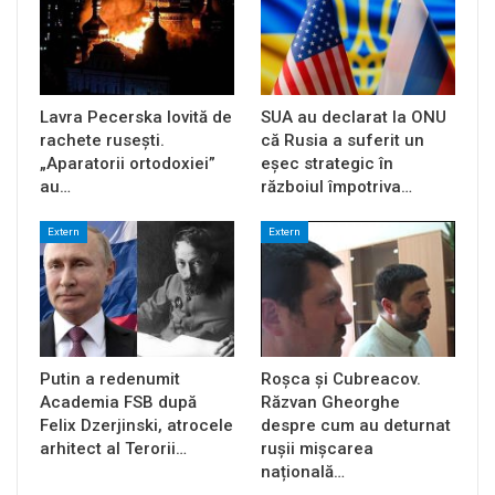
Lavra Pecerska lovită de
SUA au declarat la ONU
rachete rusești.
că Rusia a suferit un
„Aparatorii ortodoxiei”
eșec strategic în
au…
războiul împotriva…
Extern
Extern
Putin a redenumit
Roșca și Cubreacov.
Academia FSB după
Răzvan Gheorghe
Felix Dzerjinski, atrocele
despre cum au deturnat
arhitect al Terorii…
rușii mișcarea
națională…