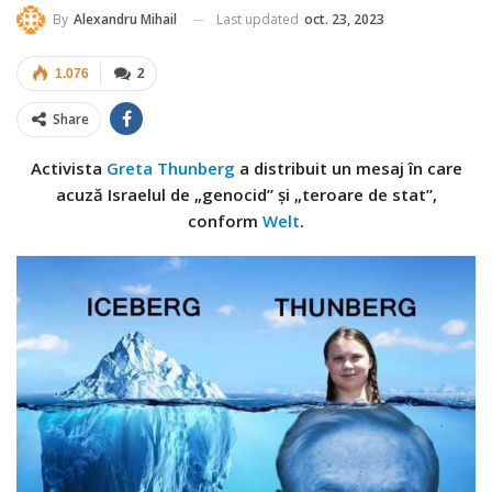
Last updated
oct. 23, 2023
By
Alexandru Mihail
1.076
2
Share
Activista
Greta Thunberg
a distribuit un mesaj în care
acuză Israelul de „genocid” și „teroare de stat”,
conform
Welt
.