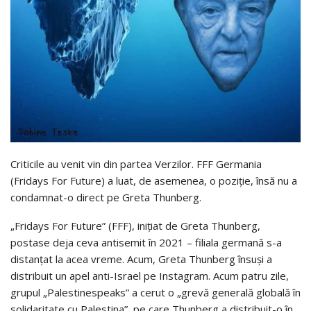
Criticile au venit vin din partea Verzilor. FFF Germania
(Fridays For Future) a luat, de asemenea, o poziție, însă nu a
condamnat-o direct pe Greta Thunberg.
„Fridays For Future” (FFF), inițiat de Greta Thunberg,
postase deja ceva antisemit în 2021 – filiala germană s-a
distanțat la acea vreme. Acum, Greta Thunberg însuși a
distribuit un apel anti-Israel pe Instagram. Acum patru zile,
grupul „Palestinespeaks” a cerut o „grevă generală globală în
solidaritate cu Palestina”, pe care Thunberg a distribuit-o în