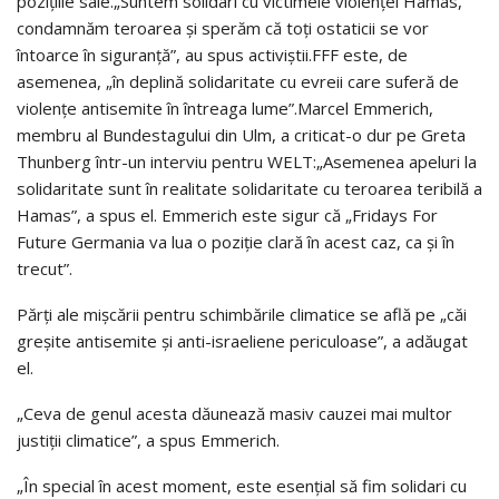
pozițiile sale.„Suntem solidari cu victimele violenței Hamas,
condamnăm teroarea și sperăm că toți ostaticii se vor
întoarce în siguranță”, au spus activiștii.FFF este, de
asemenea, „în deplină solidaritate cu evreii care suferă de
violențe antisemite în întreaga lume”.Marcel Emmerich,
membru al Bundestagului din Ulm, a criticat-o dur pe Greta
Thunberg într-un interviu pentru WELT:„Asemenea apeluri la
solidaritate sunt în realitate solidaritate cu teroarea teribilă a
Hamas”, a spus el. Emmerich este sigur că „Fridays For
Future Germania va lua o poziție clară în acest caz, ca și în
trecut”.
Părți ale mișcării pentru schimbările climatice se află pe „căi
greșite antisemite și anti-israeliene periculoase”, a adăugat
el.
„Ceva de genul acesta dăunează masiv cauzei mai multor
justiții climatice”, a spus Emmerich.
„În special în acest moment, este esențial să fim solidari cu