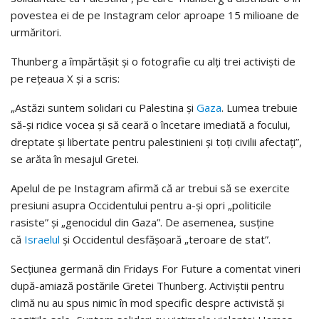
povestea ei de pe Instagram celor aproape 15 milioane de
urmăritori.
Thunberg a împărtășit și o fotografie cu alți trei activiști de
pe rețeaua X și a scris:
„Astăzi suntem solidari cu Palestina și
Gaza
. Lumea trebuie
să-și ridice vocea și să ceară o încetare imediată a focului,
dreptate și libertate pentru palestinieni și toți civilii afectați”,
se arăta în mesajul Gretei.
Apelul de pe Instagram afirmă că ar trebui să se exercite
presiuni asupra Occidentului pentru a-și opri „politicile
rasiste” și „genocidul din Gaza”. De asemenea, susține
că
Israelul
și Occidentul desfășoară „teroare de stat”.
Secțiunea germană din Fridays For Future a comentat vineri
după-amiază postările Gretei Thunberg. Activiștii pentru
climă nu au spus nimic în mod specific despre activistă și