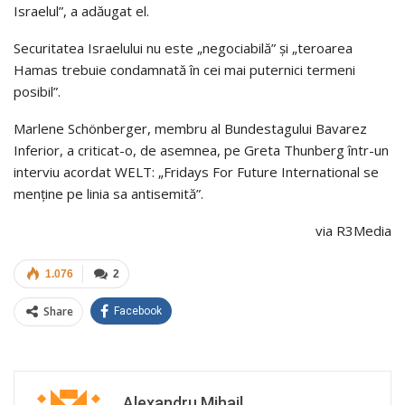
Israelul”, a adăugat el.
Securitatea Israelului nu este „negociabilă” și „teroarea
Hamas trebuie condamnată în cei mai puternici termeni
posibil”.
Marlene Schönberger, membru al Bundestagului Bavarez
Inferior, a criticat-o, de asemnea, pe Greta Thunberg într-un
interviu acordat WELT: „Fridays For Future International se
menține pe linia sa antisemită”.
via R3Media
1.076
2
Share
Facebook
Alexandru Mihail