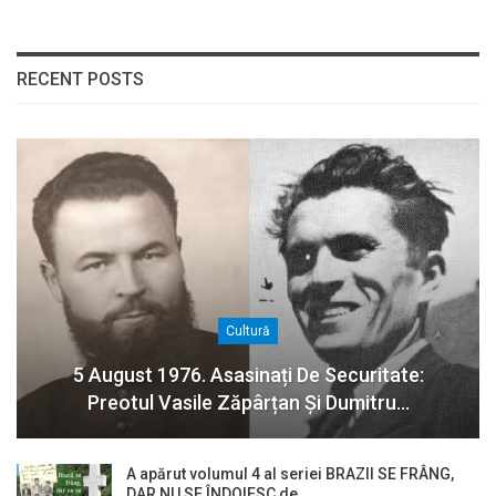
RECENT POSTS
Cultură
5 August 1976. Asasinați De Securitate:
Preotul Vasile Zăpârțan Și Dumitru…
A apărut volumul 4 al seriei BRAZII SE FRÂNG,
DAR NU SE ÎNDOIESC de…