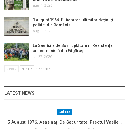
aug. 4, 2026
1 august 1964. Eliberarea ultimilor deținuți
politici din România…
aug. 3, 2026
La Sâmbăta de Sus, luptătorii în Rezistența
anticomunistă din Făgăraș…
iul. 27, 2026
PREV
NEXT
1 of 2.484
LATEST NEWS
Cultură
5 August 1976. Asasinați De Securitate: Preotul Vasile…