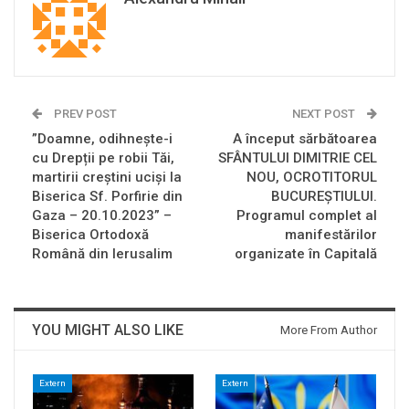
PREV POST
NEXT POST
”Doamne, odihnește-i
A început sărbătoarea
cu Drepții pe robii Tăi,
SFÂNTULUI DIMITRIE CEL
martirii creștini uciși la
NOU, OCROTITORUL
Biserica Sf. Porfirie din
BUCUREȘTIULUI.
Gaza – 20.10.2023” –
Programul complet al
Biserica Ortodoxă
manifestărilor
Română din Ierusalim
organizate în Capitală
YOU MIGHT ALSO LIKE
More From Author
Extern
Extern