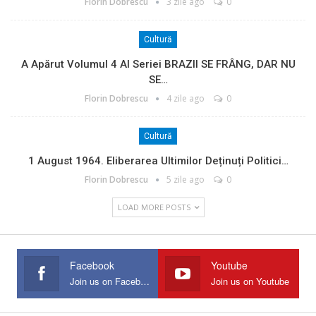
Florin Dobrescu
3 zile ago
0
Cultură
A Apărut Volumul 4 Al Seriei BRAZII SE FRÂNG, DAR NU
SE…
Florin Dobrescu
4 zile ago
0
Cultură
1 August 1964. Eliberarea Ultimilor Deținuți Politici…
Florin Dobrescu
5 zile ago
0
LOAD MORE POSTS
Facebook
Youtube
Join us on Facebook
Join us on Youtube