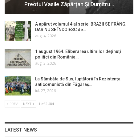
Preotul Vasile Zăpârțan Și Dumitru…
A apărut volumul 4 al seriei BRAZII SE FRÂNG,
DAR NU SE ÎNDOIESC de…
aug. 4, 2026
1 august 1964. Eliberarea ultimilor deținuți
politici din România…
aug. 3, 2026
La Sâmbăta de Sus, luptătorii în Rezistența
anticomunistă din Făgăraș…
iul. 27, 2026
PREV
NEXT
1 of 2.484
LATEST NEWS