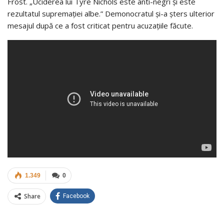
Frost. „Uciderea lui Tyre Nichols este anti-negri și este
rezultatul supremației albe.” Demonocratul și-a șters ulterior
mesajul după ce a fost criticat pentru acuzațiile făcute.
1.349
0
Share
Facebook