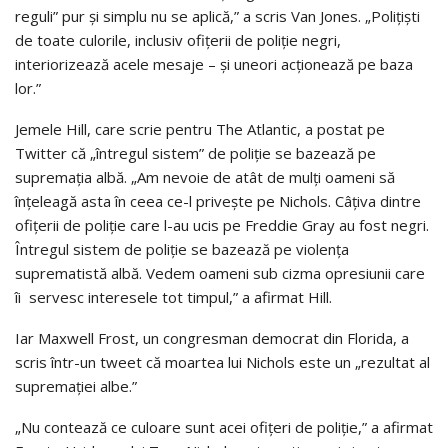
reguli” pur și simplu nu se aplică,” a scris Van Jones. „Polițiști
de toate culorile, inclusiv ofițerii de poliție negri,
interiorizează acele mesaje – și uneori acționează pe baza
lor.”
Jemele Hill, care scrie pentru The Atlantic, a postat pe
Twitter că „întregul sistem” de poliție se bazează pe
supremația albă. „Am nevoie de atât de mulți oameni să
înțeleagă asta în ceea ce-l privește pe Nichols. Câțiva dintre
ofițerii de poliție care l-au ucis pe Freddie Gray au fost negri.
Întregul sistem de poliție se bazează pe violența
suprematistă albă. Vedem oameni sub cizma opresiunii care
îi servesc interesele tot timpul,” a afirmat Hill.
Iar Maxwell Frost, un congresman democrat din Florida, a
scris într-un tweet că moartea lui Nichols este un „rezultat al
supremației albe.”
„Nu contează ce culoare sunt acei ofițeri de poliție,” a afirmat