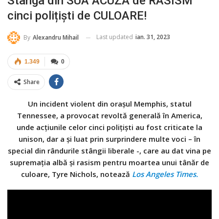
Stânga din SUA ACUZĂ de RASISM
cinci polițiști de CULOARE!
Last updated
ian. 31, 2023
By
Alexandru Mihail
1.349
0
Share
Un incident violent din orașul Memphis, statul
Tennessee, a provocat revoltă generală în America,
unde acțiunile celor cinci polițiști au fost criticate la
unison, dar a și luat prin surprindere multe voci – în
special din rândurile stângii liberale -, care au dat vina pe
supremația albă și rasism pentru moartea unui tânăr de
culoare, Tyre Nichols, notează
Los Angeles Times.