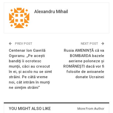
Alexandru Mihail
PREV POST
NEXT POST
Centenar Ion Gavrilă
Rusia AMENINȚĂ că va
Ogoranu. „Pe aceşti
BOMBARDA bazele
bandiţi îi ocrotesc
aeriene poloneze și
munţii, căci au crescut
ROMÂNEȘTI dacă vor fi
în ei, şi acolo nu se simt
folosite de avioanele
străini. Pe câtă vreme
donate Ucrainei
noi, cât intrăm în munţi
ne simţim străini”
YOU MIGHT ALSO LIKE
More From Author