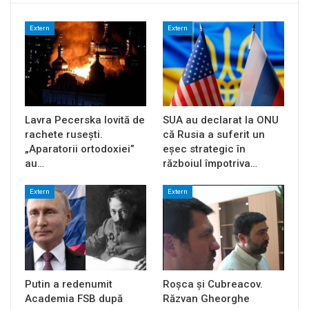
Extern
Extern
Lavra Pecerska lovită de
SUA au declarat la ONU
rachete rusești.
că Rusia a suferit un
„Aparatorii ortodoxiei”
eșec strategic în
au…
războiul împotriva…
Extern
Extern
Putin a redenumit
Roșca și Cubreacov.
Academia FSB după
Răzvan Gheorghe