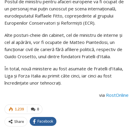
Postul de ministru pentru afaceri europene va fi ocupat de
un personaj mai puţin cunoscut pe scena internaţională,
eurodeputatul Raffaele Fitto, copreşedinte al grupului
Europenilor Conservatori şi Reformişti (ECR).
Alte posturi-cheie din cabinet, cel de ministru de interne şi
cel al apărării, vor fi ocupate de Matteo Piantedosi, un
funcţionar civil de carieră fără afiliere politică, respectiv de
Guido Crosetto, unul dintre fondatorii Fratelli d’Italia.
În total, nouă ministere au fost asumate de Fratelli d’Italia,
Liga şi Forza Italia au primit câte cinci, iar cinci au fost
încredinţate unor tehnocraţi.
via
RostOnline
1.239
0
Share
Facebook