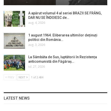
A apărut volumul 4 al seriei BRAZII SE FRÂNG,
DAR NU SE ÎNDOIESC de…
aug. 4, 2026
1 august 1964. Eliberarea ultimilor deținuți
politici din România…
aug. 3, 2026
La Sâmbăta de Sus, luptătorii în Rezistența
anticomunistă din Făgăraș…
iul. 27, 2026
PREV
NEXT
1 of 2.484
LATEST NEWS