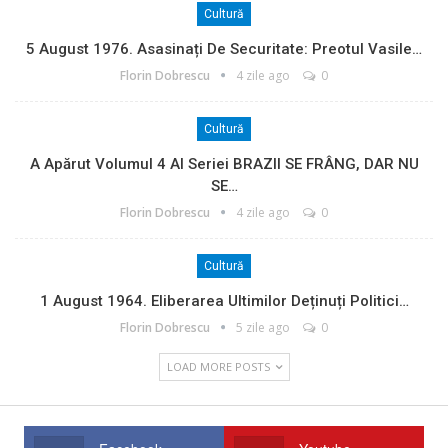
Cultură
5 August 1976. Asasinați De Securitate: Preotul Vasile…
Florin Dobrescu
4 zile ago
0
Cultură
A Apărut Volumul 4 Al Seriei BRAZII SE FRÂNG, DAR NU
SE…
Florin Dobrescu
4 zile ago
0
Cultură
1 August 1964. Eliberarea Ultimilor Deținuți Politici…
Florin Dobrescu
5 zile ago
0
LOAD MORE POSTS