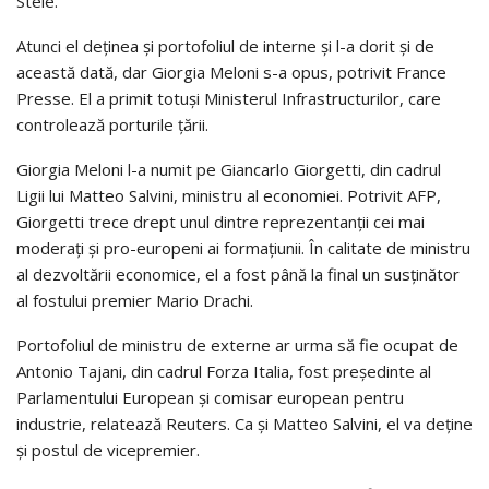
Stele.
Atunci el deţinea şi portofoliul de interne şi l-a dorit şi de
această dată, dar Giorgia Meloni s-a opus, potrivit France
Presse. El a primit totuşi Ministerul Infrastructurilor, care
controlează porturile ţării.
Giorgia Meloni l-a numit pe Giancarlo Giorgetti, din cadrul
Ligii lui Matteo Salvini, ministru al economiei. Potrivit AFP,
Giorgetti trece drept unul dintre reprezentanţii cei mai
moderaţi şi pro-europeni ai formaţiunii. În calitate de ministru
al dezvoltării economice, el a fost până la final un susţinător
al fostului premier Mario Drachi.
Portofoliul de ministru de externe ar urma să fie ocupat de
Antonio Tajani, din cadrul Forza Italia, fost preşedinte al
Parlamentului European şi comisar european pentru
industrie, relatează Reuters. Ca şi Matteo Salvini, el va deţine
şi postul de vicepremier.