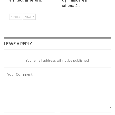
arhitect al Terorii…
rușii mișcarea
națională…
PREV
NEXT
LEAVE A REPLY
Your email address will not be published.