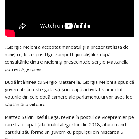
„Giorgia Meloni a acceptat mandatul şi a prezentat lista de
miniştri”, le-a spus Ugo Zampetti jurnaliştilor după
consultările dintre Meloni şi preşedintele Sergio Mattarella,
potrivit Agerpres.
După întâlnirea cu Sergio Mattarella, Giorgia Meloni a spus că
guvernul său este gata să-şi înceapă activitatea imediat.
Voturile din cele două camere ale parlamentului vor avea loc
săptămâna viitoare.
Matteo Salvini, şeful Lega, revine în postul de vicepremier pe
care l-a ocupat şi la finalul alegerilor din 2018, atunci când
partidul său forma un guvern cu populiştii din Mişcarea 5