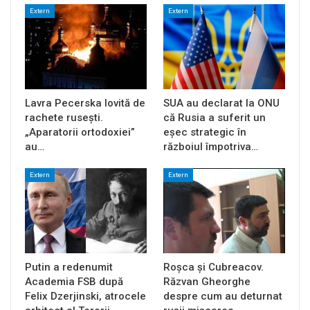
Extern
Extern
Lavra Pecerska lovită de
SUA au declarat la ONU
rachete rusești.
că Rusia a suferit un
„Aparatorii ortodoxiei”
eșec strategic în
au…
războiul împotriva…
Extern
Extern
Putin a redenumit
Roșca și Cubreacov.
Academia FSB după
Răzvan Gheorghe
Felix Dzerjinski, atrocele
despre cum au deturnat