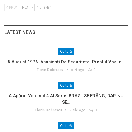
PREV
NEXT
1 of 2.484
LATEST NEWS
Cultură
5 August 1976. Asasinați De Securitate: Preotul Vasile…
Florin Dobrescu
o zi ago
0
Cultură
A Apărut Volumul 4 Al Seriei BRAZII SE FRÂNG, DAR NU
SE…
Florin Dobrescu
2 zile ago
0
Cultură