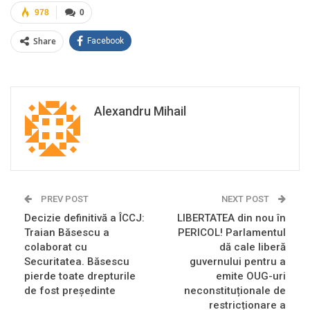
978
0
Share
Facebook
Alexandru Mihail
PREV POST
NEXT POST
Decizie definitivă a ÎCCJ:
LIBERTATEA din nou în
Traian Băsescu a
PERICOL! Parlamentul
colaborat cu
dă cale liberă
Securitatea. Băsescu
guvernului pentru a
pierde toate drepturile
emite OUG-uri
de fost președinte
neconstituționale de
restricționare a