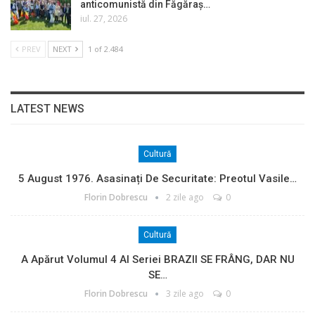
anticomunistă din Făgăraș…
iul. 27, 2026
PREV
NEXT
1 of 2.484
LATEST NEWS
Cultură
5 August 1976. Asasinați De Securitate: Preotul Vasile…
Florin Dobrescu
2 zile ago
0
Cultură
A Apărut Volumul 4 Al Seriei BRAZII SE FRÂNG, DAR NU
SE…
Florin Dobrescu
3 zile ago
0