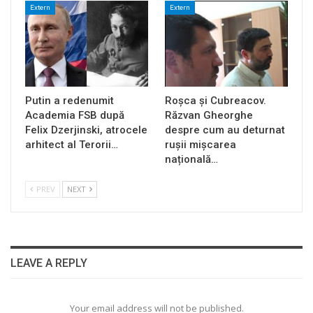
Extern
Extern
Putin a redenumit
Roșca și Cubreacov.
Academia FSB după
Răzvan Gheorghe
Felix Dzerjinski, atrocele
despre cum au deturnat
arhitect al Terorii…
rușii mișcarea
națională…
PREV
NEXT
LEAVE A REPLY
Your email address will not be published.