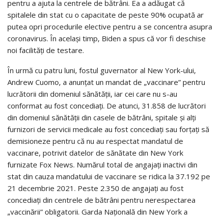
pentru a ajuta la centrele de bătrâni. Ea a adăugat că
spitalele din stat cu o capacitate de peste 90% ocupată ar
putea opri procedurile elective pentru a se concentra asupra
coronavirus. În același timp, Biden a spus că vor fi deschise
noi facilități de testare.
În urmă cu patru luni, fostul guvernator al New York-ului,
Andrew Cuomo, a anunțat un mandat de „vaccinare” pentru
lucrătorii din domeniul sănătății, iar cei care nu s-au
conformat au fost concediați. De atunci, 31.858 de lucrători
din domeniul sănătății din casele de bătrâni, spitale și alți
furnizori de servicii medicale au fost concediați sau forțați să
demisioneze pentru că nu au respectat mandatul de
vaccinare, potrivit datelor de sănătate din New York
furnizate Fox News. Numărul total de angajați inactivi din
stat din cauza mandatului de vaccinare se ridica la 37.192 pe
21 decembrie 2021. Peste 2.350 de angajați au fost
concediați din centrele de bătrâni pentru nerespectarea
„vaccinării” obligatorii. Garda Națională din New York a