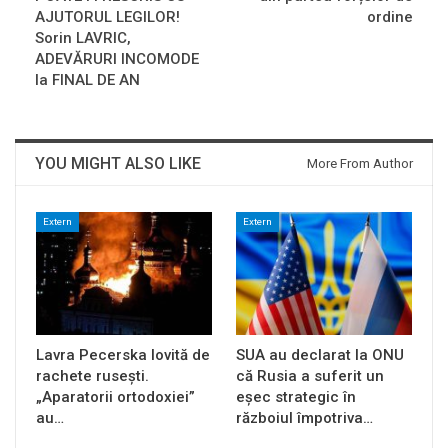
AJUTORUL LEGILOR!
ordine
Sorin LAVRIC,
ADEVĂRURI INCOMODE
la FINAL DE AN
YOU MIGHT ALSO LIKE
More From Author
Extern
Extern
Lavra Pecerska lovită de
SUA au declarat la ONU
rachete rusești.
că Rusia a suferit un
„Aparatorii ortodoxiei”
eșec strategic în
au…
războiul împotriva…