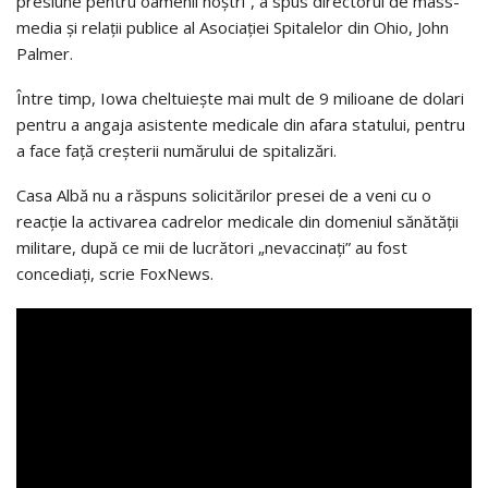
presiune pentru oamenii noștri”, a spus directorul de mass-
media și relații publice al Asociației Spitalelor din Ohio, John
Palmer.
Între timp, Iowa cheltuiește mai mult de 9 milioane de dolari
pentru a angaja asistente medicale din afara statului, pentru
a face față creșterii numărului de spitalizări.
Casa Albă nu a răspuns solicitărilor presei de a veni cu o
reacție la activarea cadrelor medicale din domeniul sănătății
militare, după ce mii de lucrători „nevaccinați” au fost
concediați, scrie FoxNews.