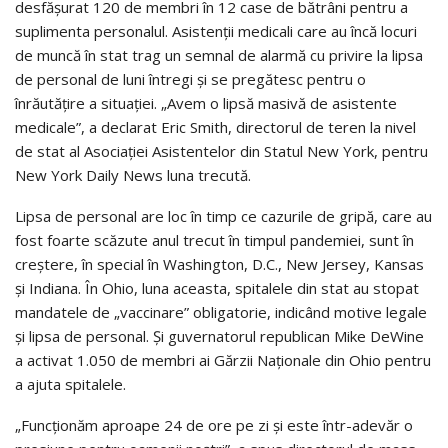
desfășurat 120 de membri în 12 case de bătrâni pentru a
suplimenta personalul. Asistenții medicali care au încă locuri
de muncă în stat trag un semnal de alarmă cu privire la lipsa
de personal de luni întregi și se pregătesc pentru o
înrăutățire a situației. „Avem o lipsă masivă de asistente
medicale”, a declarat Eric Smith, directorul de teren la nivel
de stat al Asociației Asistentelor din Statul New York, pentru
New York Daily News luna trecută.
Lipsa de personal are loc în timp ce cazurile de gripă, care au
fost foarte scăzute anul trecut în timpul pandemiei, sunt în
creștere, în special în Washington, D.C., New Jersey, Kansas
și Indiana. În Ohio, luna aceasta, spitalele din stat au stopat
mandatele de „vaccinare” obligatorie, indicând motive legale
și lipsa de personal. Și guvernatorul republican Mike DeWine
a activat 1.050 de membri ai Gărzii Naționale din Ohio pentru
a ajuta spitalele.
„Funcționăm aproape 24 de ore pe zi și este într-adevăr o