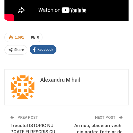
1.691
0
Share
Facebook
Alexandru Mihail
PREV POST
NEXT POST
Trecutul ISTORIC NU
An nou, obiceiuri vechi
POATE FI RESCRIS CU
din partea forțelor de