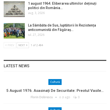
1 august 1964. Eliberarea ultimilor deținuți
politici din România…
aug. 3, 2026
La Sâmbăta de Sus, luptătorii în Rezistența
anticomunistă din Făgăraș…
iul. 27, 2026
PREV
NEXT
1 of 2.484
LATEST NEWS
Cultură
5 August 1976. Asasinați De Securitate: Preotul Vasile…
Florin Dobrescu
o zi ago
0