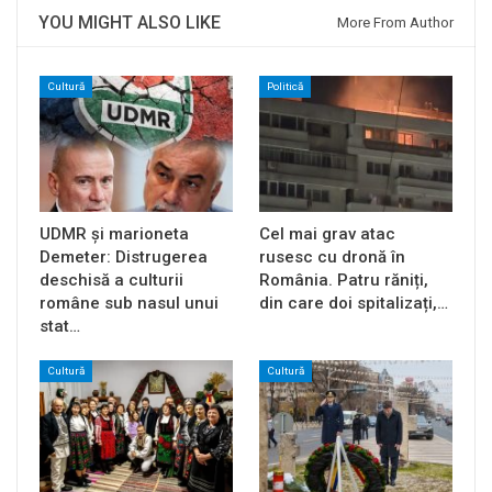
YOU MIGHT ALSO LIKE
More From Author
Cultură
Politică
UDMR și marioneta
Cel mai grav atac
Demeter: Distrugerea
rusesc cu dronă în
deschisă a culturii
România. Patru răniți,
române sub nasul unui
din care doi spitalizați,…
stat…
Cultură
Cultură