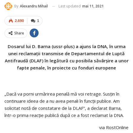
Last updated
mai 11, 2021
By
Alexandru Mihail
2.690
1
Share
Dosarul lui D. Barna (ussr-plus) a ajuns la DNA, în urma
unei reclamații transmise de Departamentul de Luptă
Antifraudă (DLAF) în legătură cu posibila săvârșire a unor
fapte penale, în proiecte cu fonduri europene
„Dacă va porni urmărirea penală mă voi retrage. Susțin în
continuare ideea de a nu avea penali în funcții publice. Am
solicitat notă de constatare de la DLAF”, a declarat Barna,
într-o prima reacție publică după ce a fost reclamat la DNA.
via RostOnline