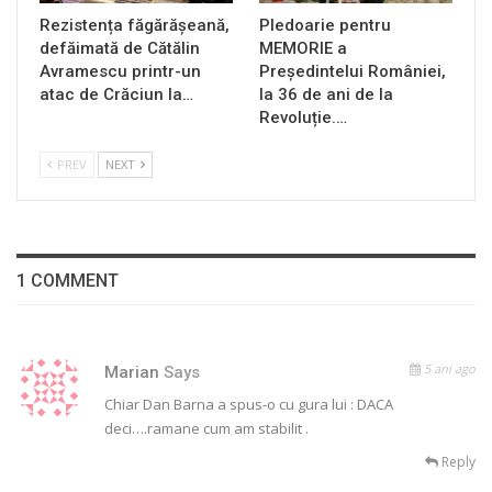
Rezistența făgărășeană,
Pledoarie pentru
defăimată de Cătălin
MEMORIE a
Avramescu printr-un
Președintelui României,
atac de Crăciun la…
la 36 de ani de la
Revoluție.…
PREV
NEXT
1 COMMENT
5 ani ago
Marian
Says
Chiar Dan Barna a spus-o cu gura lui : DACA
deci….ramane cum am stabilit .
Reply