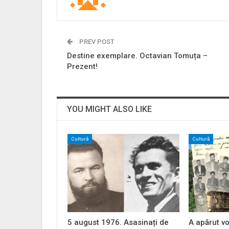
PREV POST
Destine exemplare. Octavian Tomuța –
Prezent!
YOU MIGHT ALSO LIKE
Cultură
Cultură
5 august 1976. Asasinați de
A apărut vo