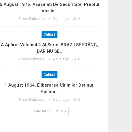
5 August 1976. Asasinați De Securitate: Preotul
Vasile…
Florin Dobrescu
3 zile ago
0
Cultură
A Apărut Volumul 4 Al Seriei BRAZII SE FRÂNG,
DAR NU SE…
Florin Dobrescu
4 zile ago
0
Cultură
1 August 1964. Eliberarea Ultimilor Deținuți
Politici…
Florin Dobrescu
5 zile ago
0
LOAD MORE POSTS