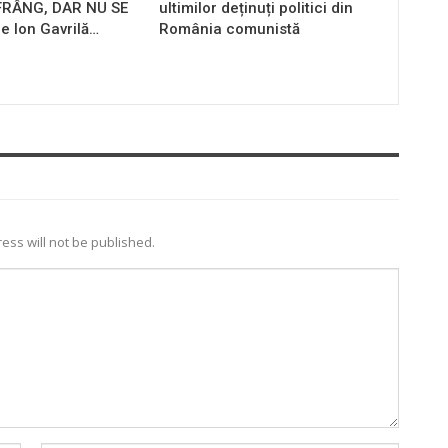
 FRÂNG, DAR NU SE
ultimilor deținuți politici din
e Ion Gavrilă…
România comunistă
ess will not be published.