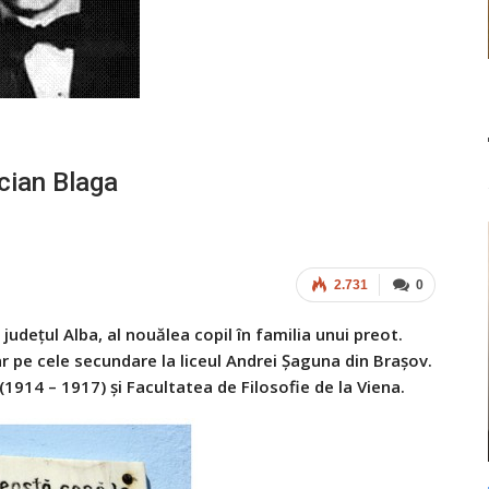
ucian Blaga
2.731
0
udeţul Alba, al nouălea copil în familia unui preot.
 pe cele secundare la liceul Andrei Şaguna din Braşov.
1914 – 1917) şi Facultatea de Filosofie de la Viena.