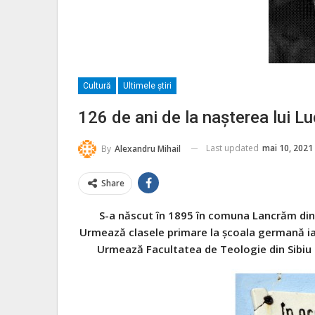
Cultură
Ultimele ştiri
126 de ani de la naşterea lui L
Last updated
mai 10, 2021
By
Alexandru Mihail
Share
S-a născut în 1895 în comuna Lancrăm din j
Urmează clasele primare la şcoala germană iar
Urmează Facultatea de Teologie din Sibiu (