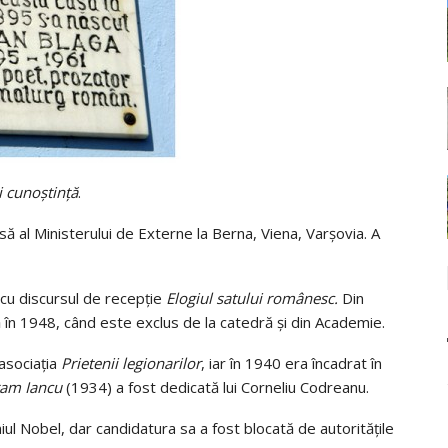
i cunoştinţă
.
să al Ministerului de Externe la Berna, Viena, Varşovia. A
u discursul de recepţie
Elogiul satului românesc.
Din
 în 1948, când este exclus de la catedră şi din Academie.
asociaţia
Prietenii legionarilor
, iar în 1940 era încadrat în
ram Iancu
(1934) a fost dedicată lui Corneliu Codreanu.
 Nobel, dar candidatura sa a fost blocată de autorităţile