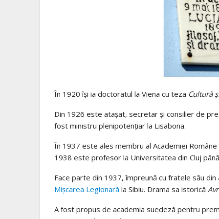
În 1920 îşi ia doctoratul la Viena cu teza
Cultură ş
Din 1926 este ataşat, secretar şi consilier de pre
fost ministru plenipotenţiar la Lisabona.
În 1937 este ales membru al Academiei Române c
1938 este profesor la Universitatea din Cluj până
Face parte din 1937, împreună cu fratele său din 
Mişcarea Legionară
la Sibiu. Drama sa istorică
Av
A fost propus de academia suedeză pentru premiul