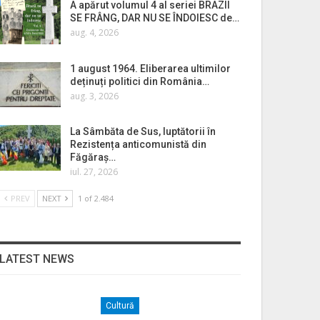
A apărut volumul 4 al seriei BRAZII
SE FRÂNG, DAR NU SE ÎNDOIESC de…
aug. 4, 2026
1 august 1964. Eliberarea ultimilor
deținuți politici din România…
aug. 3, 2026
La Sâmbăta de Sus, luptătorii în
Rezistența anticomunistă din
Făgăraș…
iul. 27, 2026
PREV
NEXT
1 of 2.484
LATEST NEWS
Cultură