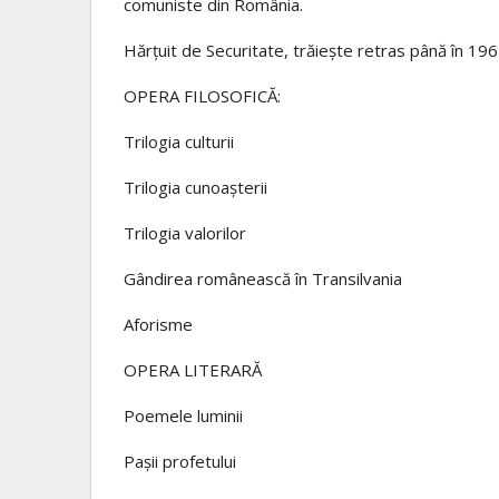
comuniste din România.
Hărţuit de Securitate, trăieşte retras până în 1961 
OPERA FILOSOFICĂ:
Trilogia culturii
Trilogia cunoaşterii
Trilogia valorilor
Gândirea românească în Transilvania
Aforisme
OPERA LITERARĂ
Poemele luminii
Paşii profetului