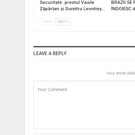
Securitate: preotul Vasile
BRAZII SE
Zăpârțan și Dumitru Leontieș…
ÎNDOIESC d
PREV
NEXT
LEAVE A REPLY
Your email addr