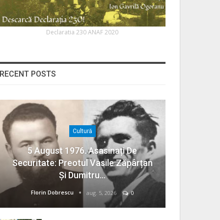
Declaratia 230 ANAF 2020
RECENT POSTS
Cultură
5 August 1976. Asasinați De
Securitate: Preotul Vasile Zăpârțan
Și Dumitru…
Florin Dobrescu
aug. 5, 2026
0