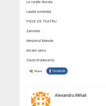
La curţile dorului
Lauda somnului
PIESE DE TEATRU
Zamolxe
Meşterul Manole
Avram Iancu
Faust
(traducere)
Share
Facebook
Alexandru Mihail