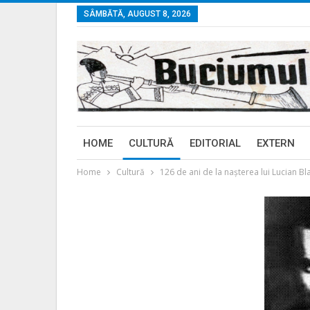
SÂMBĂTĂ, AUGUST 8, 2026
HOME
CULTURĂ
EDITORIAL
EXTERN
Home
Cultură
126 de ani de la naşterea lui Lucian Bl