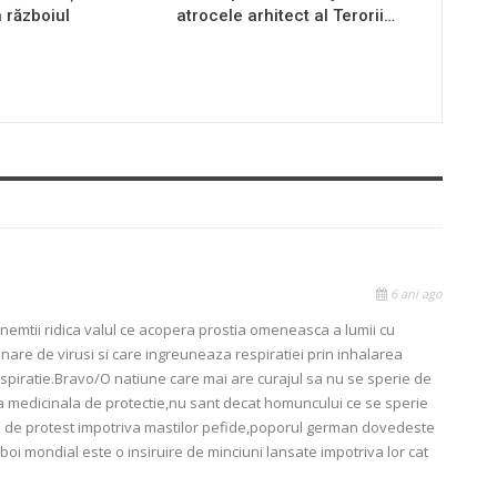
n războiul
atrocele arhitect al Terorii…
6 ani ago
 nemtii ridica valul ce acopera prostia omeneasca a lumii cu
nare de virusi si care ingreuneaza respiratiei prin inhalarea
respiratie.Bravo/O natiune care mai are curajul sa nu se sperie de
a medicinala de protectie,nu sant decat homuncului ce se sperie
l de protest impotriva mastilor pefide,poporul german dovedeste
Razboi mondial este o insiruire de minciuni lansate impotriva lor cat