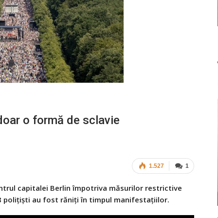
doar o formă de sclavie
1.527
1
trul capitalei Berlin împotriva măsurilor restrictive
olițiști au fost răniți în timpul manifestațiilor.