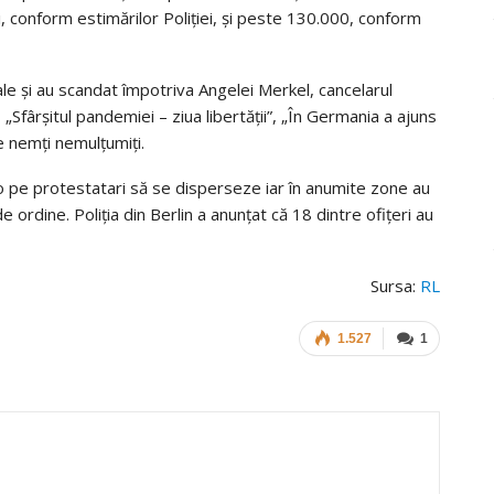
 conform estimărilor Poliției, și peste 130.000, conform
e și au scandat împotriva Angelei Merkel, cancelarul
Sfârşitul pandemiei – ziua libertăţii”, „În Germania a ajuns
e nemți nemulțumiți.
io pe protestatari să se disperseze iar în anumite zone au
e ordine. Poliția din Berlin a anunțat că 18 dintre ofițeri au
Sursa:
RL
1.527
1