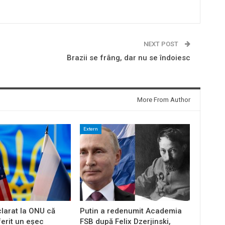
NEXT POST
Brazii se frâng, dar nu se îndoiesc
More From Author
Extern
larat la ONU că
Putin a redenumit Academia
ferit un eșec
FSB după Felix Dzerjinski,