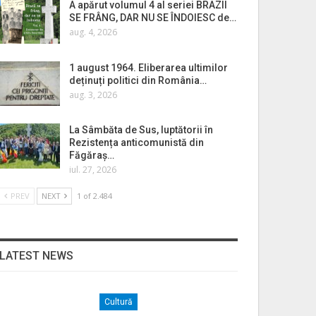
A apărut volumul 4 al seriei BRAZII
SE FRÂNG, DAR NU SE ÎNDOIESC de…
aug. 4, 2026
1 august 1964. Eliberarea ultimilor
deținuți politici din România…
aug. 3, 2026
La Sâmbăta de Sus, luptătorii în
Rezistența anticomunistă din
Făgăraș…
iul. 27, 2026
PREV
NEXT
1 of 2.484
LATEST NEWS
Cultură