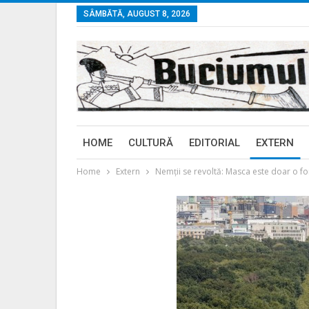
SÂMBĂTĂ, AUGUST 8, 2026
HOME
CULTURĂ
EDITORIAL
EXTERN
Home
Extern
Nemții se revoltă: Masca este doar o f