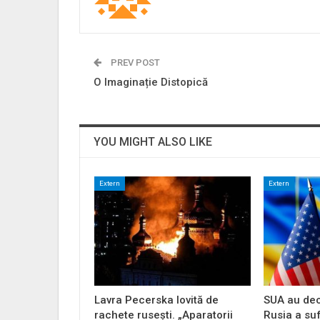
PREV POST
O Imaginație Distopică
YOU MIGHT ALSO LIKE
Extern
Extern
Lavra Pecerska lovită de
SUA au dec
rachete rusești. „Aparatorii
Rusia a su