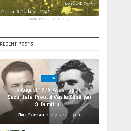
Declaratia 230 ANAF 2020
RECENT POSTS
Cultură
5 August 1976. Asasinați De
Securitate: Preotul Vasile Zăpârțan
Și Dumitru…
Florin Dobrescu
aug. 5, 2026
0