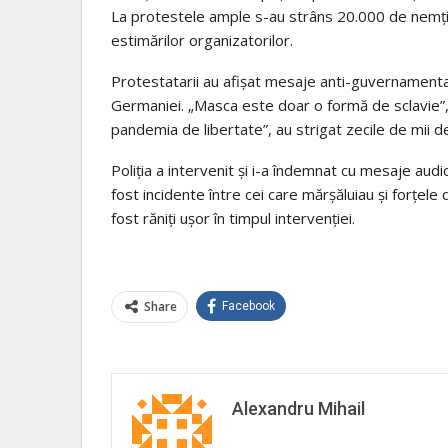
La protestele ample s-au strâns 20.000 de nemți,
estimărilor organizatorilor.
Protestatarii au afișat mesaje anti-guvernamental
Germaniei. „Masca este doar o formă de sclavie”, „
pandemia de libertate”, au strigat zecile de mii d
Poliția a intervenit și i-a îndemnat cu mesaje aud
fost incidente între cei care mărșăluiau și forțele d
fost răniți ușor în timpul intervenției.
Share
Facebook
Alexandru Mihail