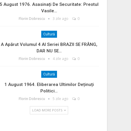
5 August 1976. Asasinați De Securitate: Preotul
Vasile…
Florin Dobrescu
3 zile ago
0
Cultură
A Apărut Volumul 4 Al Seriei BRAZII SE FRÂNG,
DAR NU SE…
Florin Dobrescu
4 zile ago
0
Cultură
1 August 1964. Eliberarea Ultimilor Deținuți
Politici…
Florin Dobrescu
5 zile ago
0
LOAD MORE POSTS