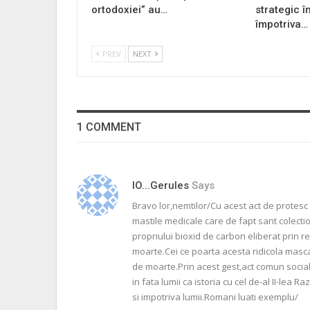
ortodoxiei” au…
strategic î
împotriva…
PREV
NEXT
1 COMMENT
IO...gerules
Says
Bravo lor,nemtilor/Cu acest act de protesc
mastile medicale care de fapt sant colectio
propriului bioxid de carbon eliberat prin 
moarte.Cei ce poarta acesta ridicola masc
de moarte.Prin acest gest,act comun socia
in fata lumii ca istoria cu cel de-al II-lea 
si impotriva lumii.Romani luati exemplu/