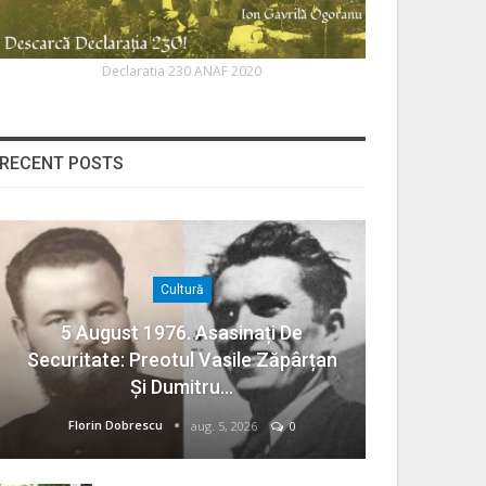
Declaratia 230 ANAF 2020
RECENT POSTS
Cultură
5 August 1976. Asasinați De
Securitate: Preotul Vasile Zăpârțan
Și Dumitru…
Florin Dobrescu
aug. 5, 2026
0