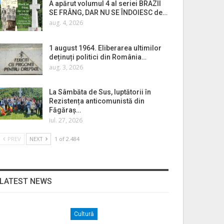
A apărut volumul 4 al seriei BRAZII
SE FRÂNG, DAR NU SE ÎNDOIESC de…
aug. 4, 2026
1 august 1964. Eliberarea ultimilor
deținuți politici din România…
aug. 3, 2026
La Sâmbăta de Sus, luptătorii în
Rezistența anticomunistă din
Făgăraș…
iul. 27, 2026
PREV
NEXT
1 of 2.484
LATEST NEWS
Cultură