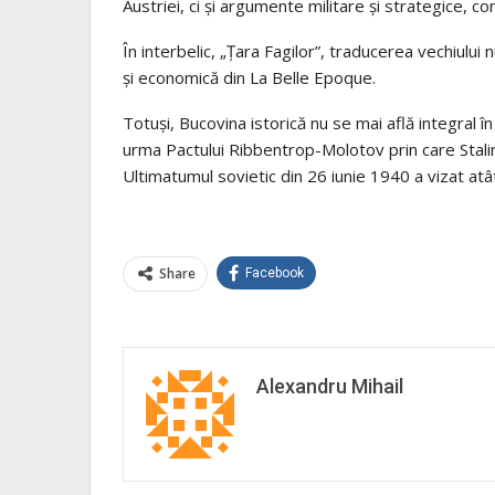
Austriei, ci şi argumente militare şi strategice, co
În interbelic, „Ţara Fagilor”, traducerea vechiului n
şi economică din La Belle Epoque.
Totuși, Bucovina istorică nu se mai află integral î
urma Pactului Ribbentrop-Molotov prin care Stalin şi
Ultimatumul sovietic din 26 iunie 1940 a vizat atâ
Share
Facebook
Alexandru Mihail