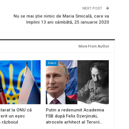
NEXT POST
Nu se mai știe nimic de Maria Smicală, care va
împlini 13 ani sâmbătă, 25 ianuarie 2020
More From Author
Extern
larat la ONU că
Putin a redenumit Academia
ferit un eșec
FSB după Felix Dzerjinski,
n războiul
atrocele arhitect al Terorii…