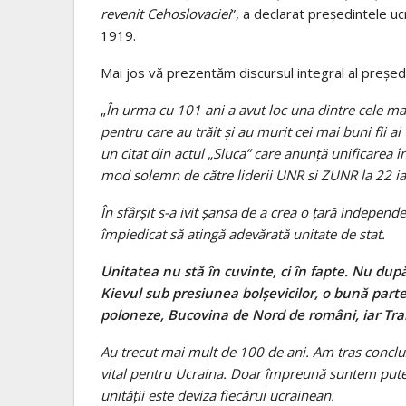
revenit Cehoslovaciei
”, a declarat președintele u
1919.
Mai jos vă prezentăm discursul integral al președi
„
În urma cu 101 ani a avut loc una dintre cele mai
pentru care au trăit și au murit cei mai buni fii a
un citat din actul „Sluca” care anunță unificarea 
mod solemn de către liderii UNR si ZUNR la 22 ian
În sfârșit s-a ivit șansa de a crea o țară independe
împiedicat să atingă adevărată unitate de stat.
Unitatea nu stă în cuvinte, ci în fapte. Nu d
Kievul sub presiunea bolșevicilor, o bună parte 
poloneze, Bucovina de Nord de români, iar Tran
Au trecut mai mult de 100 de ani. Am tras concluzi
vital pentru Ucraina. Doar împreună suntem puter
unității este deviza fiecărui ucrainean.