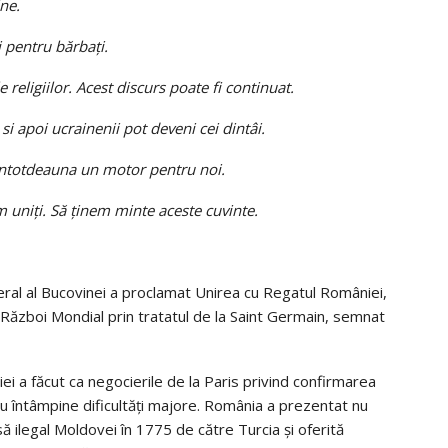
ine.
i pentru bărbați.
e religiilor. Acest discurs poate fi continuat.
si apoi ucrainenii pot deveni cei dintâi.
t întotdeauna un motor pentru noi.
im uniți. Să ținem minte aceste cuvinte.
ral al Bucovinei a proclamat Unirea cu Regatul României,
l Război Mondial prin tratatul de la Saint Germain, semnat
 a făcut ca negocierile de la Paris privind confirmarea
u întâmpine dificultăţi majore. România a prezentat nu
 ilegal Moldovei în 1775 de către Turcia şi oferită