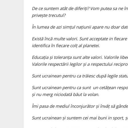
De ce suntem atât de diferiți? Vom putea sa ne în
privește trecutul?
În lumea de azi simțul națiunii apare nu doar datori
Există încă multe valori. Sunt acceptate in fiecare 
identifica în fiecare colț al planetei.
Educația și toleranța sunt alte valori. Valorile liber
Valorile respectării legilor și a respectului recipro
Sunt ucrainean pentru ca trăiesc după legile stat
Sunt ucrainean pentru ca sunt un cetățean respon
și nu merg niciodată băut la volan.
Îmi pasa de mediul înconjurător și învăț să gândes
Sunt ucrainean și suntem cei mai buni in sport, ști