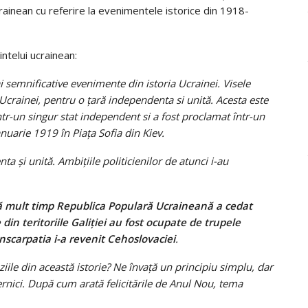
crainean cu referire la evenimentele istorice din 1918-
ntelui ucrainean:
 semnificative evenimente din istoria Ucrainei. Visele
i Ucrainei, pentru o țară independenta si unită. Acesta este
într-un singur stat independent si a fost proclamat într-un
uarie 1919 în Piața Sofia din Kiev.
nta și unită. Ambițiile politicienilor de atunci i-au
upă mult timp Republica Populară Ucraineană a cedat
din teritoriile Galiției au fost ocupate de trupele
scarpatia i-a revenit Cehoslovaciei
.
ile din această istorie? Ne învață un principiu simplu, dar
nici. După cum arată felicitările de Anul Nou, tema