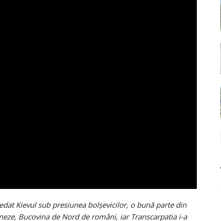
dat Kievul sub presiunea bolșevicilor, o bună parte din
loneze, Bucovina de Nord de români, iar Transcarpatia i-a