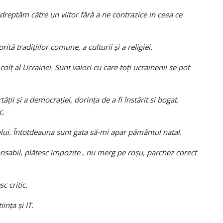
dreptăm către un viitor fără a ne contrazice in ceea ce
tă tradițiilor comune, a culturii și a religiei.
colț al Ucrainei. Sunt valori cu care toți ucrainenii se pot
tății și a democrației, dorința de a fi înstărit si bogat.
c.
ului. Întotdeauna sunt gata să-mi apar pământul natal.
sabil, plătesc impozite , nu merg pe roșu, parchez corect
c critic.
ința și IT.