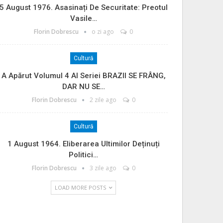
5 August 1976. Asasinați De Securitate: Preotul
Vasile…
Florin Dobrescu
o zi ago
0
Cultură
A Apărut Volumul 4 Al Seriei BRAZII SE FRÂNG,
DAR NU SE…
Florin Dobrescu
2 zile ago
0
Cultură
1 August 1964. Eliberarea Ultimilor Deținuți
Politici…
Florin Dobrescu
3 zile ago
0
LOAD MORE POSTS