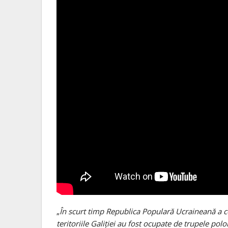
„
În scurt timp Republica Populară Ucraineană a ce
teritoriile Galiției au fost ocupate de trupele po