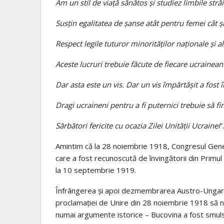
Am un stil de viață sănătos și studiez limbile stră
Susțin egalitatea de șanse atât pentru femei cât ș
Respect legile tuturor minorităților naționale și al
Aceste lucruri trebuie făcute de fiecare ucrainean 
Dar asta este un vis. Dar un vis împărtășit a fos
Dragi ucraineni pentru a fi puternici trebuie să f
Sărbători fericite cu ocazia Zilei Unității Ucrainei
”.
Amintim că la 28 noiembrie 1918, Congresul Gene
care a fost recunoscută de învingătorii din Primu
la 10 septembrie 1919.
Înfrângerea şi apoi dezmembrarea Austro-Ungariei
proclamaţiei de Unire din 28 noiembrie 1918 să n
numai argumente istorice – Bucovina a fost smulsă