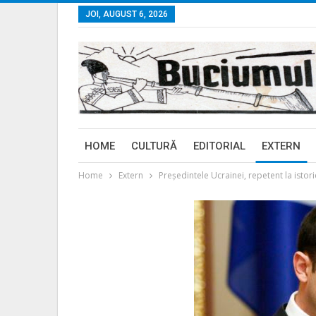
JOI, AUGUST 6, 2026
HOME
CULTURĂ
EDITORIAL
EXTERN
Home
Extern
Președintele Ucrainei, repetent la isto