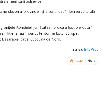
ntra ameninţării bolşevice.
ume slavon al provinciei, şi-a continuat înflorirea culturală
n graniţele României. Jumătatea nordică a fost pierdută în
 Hitler şi-au împărţit teritorii în Estul Europei.
t Basarabia, cât şi Bucovina de Nord.
sursa:
InfoPrut
1.232
0