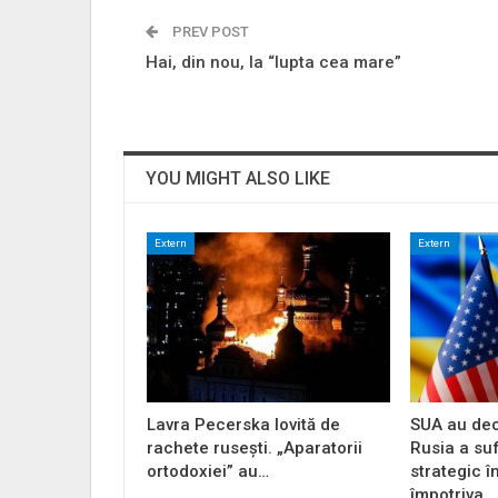
PREV POST
Hai, din nou, la “lupta cea mare”
YOU MIGHT ALSO LIKE
Extern
Extern
Lavra Pecerska lovită de
SUA au dec
rachete rusești. „Aparatorii
Rusia a su
ortodoxiei” au…
strategic î
împotriva…