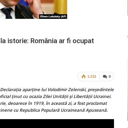
la istorie: România ar fi ocupat
1.232
0
eclarația aparține lui Volodimir Zelenski, președintele
icial ținut cu ocazia Zilei Unităţii şi Libertăţii Ucrainei.
e, deoarece în 1919, în această zi, a fost proclamat
rainene cu Republica Populară Ucraineană Apuseană.