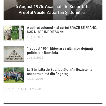
5 August 1976. Asasinați De Securitate:
Preotul Vasile Zăpârțan Și Dumitru…
A apărut volumul 4 al seriei BRAZII SE FRÂNG,
DAR NU SE ÎNDOIESC de…
aug. 4, 2026
1 august 1964. Eliberarea ultimilor deținuți
politici din România…
aug. 3, 2026
La Sâmbăta de Sus, luptătorii în Rezistența
anticomunistă din Făgăraș…
iul. 27, 2026
PREV
NEXT
1 of 2.484