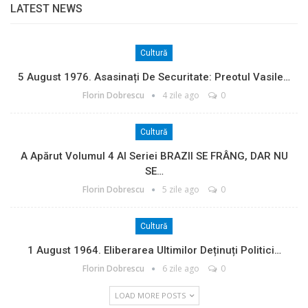
LATEST NEWS
Cultură
5 August 1976. Asasinați De Securitate: Preotul Vasile…
Florin Dobrescu
4 zile ago
0
Cultură
A Apărut Volumul 4 Al Seriei BRAZII SE FRÂNG, DAR NU
SE…
Florin Dobrescu
5 zile ago
0
Cultură
1 August 1964. Eliberarea Ultimilor Deținuți Politici…
Florin Dobrescu
6 zile ago
0
LOAD MORE POSTS