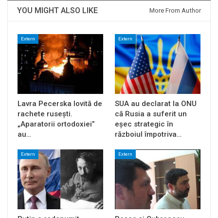
YOU MIGHT ALSO LIKE
More From Author
Extern
Extern
Lavra Pecerska lovită de
SUA au declarat la ONU
rachete rusești.
că Rusia a suferit un
„Aparatorii ortodoxiei”
eșec strategic în
au…
războiul împotriva…
Extern
Extern