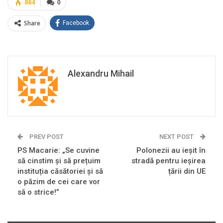
864
0
Share
Facebook
Alexandru Mihail
PREV POST
NEXT POST
PS Macarie: „Se cuvine
Polonezii au ieșit în
să cinstim și să prețuim
stradă pentru ieșirea
instituția căsătoriei și să
țării din UE
o păzim de cei care vor
să o strice!”