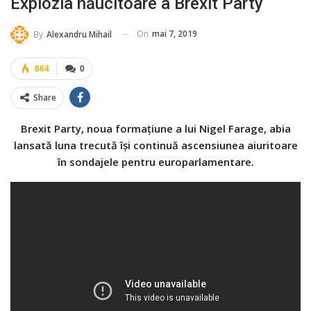
Explozia năucitoare a Brexit Party
On
mai 7, 2019
By
Alexandru Mihail
864
0
Share
Brexit Party, noua formațiune a lui Nigel Farage, abia
lansată luna trecută își continuă ascensiunea aiuritoare
în sondajele pentru europarlamentare.