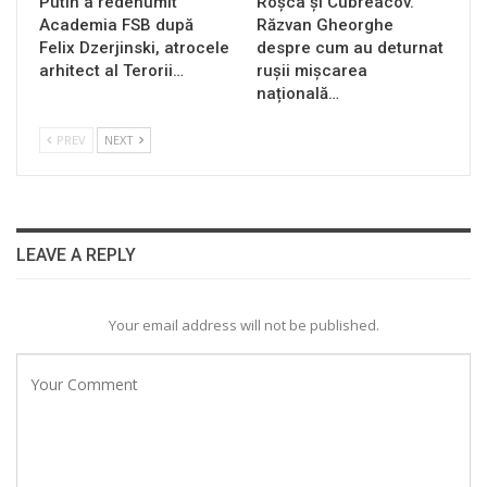
Putin a redenumit
Roșca și Cubreacov.
Academia FSB după
Răzvan Gheorghe
Felix Dzerjinski, atrocele
despre cum au deturnat
arhitect al Terorii…
rușii mișcarea
națională…
PREV
NEXT
LEAVE A REPLY
Your email address will not be published.