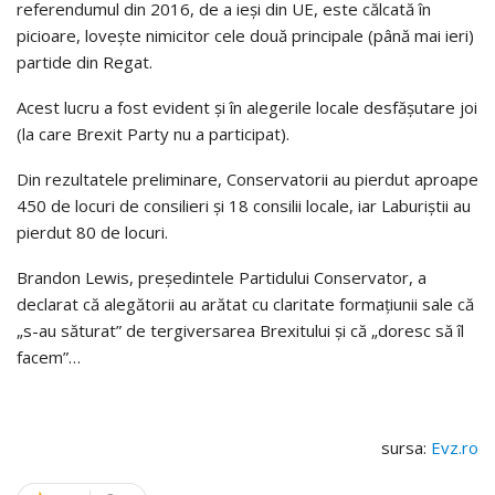
referendumul din 2016, de a ieși din UE, este călcată în
picioare, lovește nimicitor cele două principale (până mai ieri)
partide din Regat.
Acest lucru a fost evident și în alegerile locale desfășutare joi
(la care Brexit Party nu a participat).
Din rezultatele preliminare, Conservatorii au pierdut aproape
450 de locuri de consilieri și 18 consilii locale, iar Laburiștii au
pierdut 80 de locuri.
Brandon Lewis, președintele Partidului Conservator, a
declarat că alegătorii au arătat cu claritate formațiunii sale că
„s-au săturat” de tergiversarea Brexitului și că „doresc să îl
facem”…
sursa:
Evz.ro