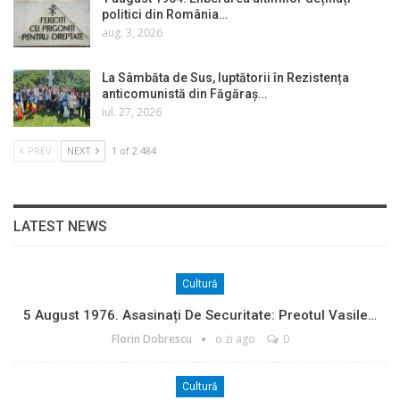
politici din România…
aug. 3, 2026
La Sâmbăta de Sus, luptătorii în Rezistența
anticomunistă din Făgăraș…
iul. 27, 2026
PREV
NEXT
1 of 2.484
LATEST NEWS
Cultură
5 August 1976. Asasinați De Securitate: Preotul Vasile…
Florin Dobrescu
o zi ago
0
Cultură