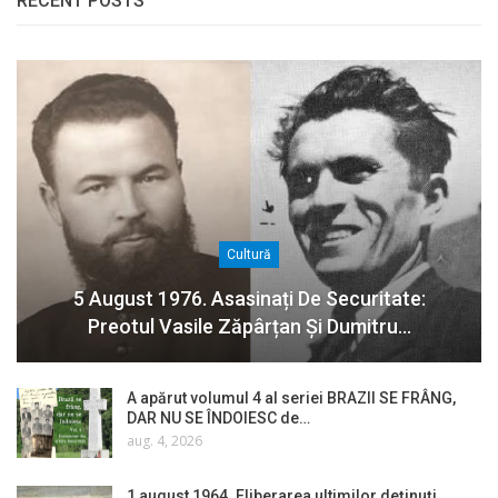
RECENT POSTS
Cultură
5 August 1976. Asasinați De Securitate:
Preotul Vasile Zăpârțan Și Dumitru…
A apărut volumul 4 al seriei BRAZII SE FRÂNG,
DAR NU SE ÎNDOIESC de…
aug. 4, 2026
1 august 1964. Eliberarea ultimilor deținuți