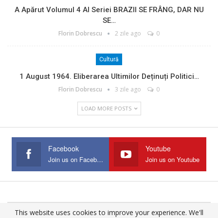
A Apărut Volumul 4 Al Seriei BRAZII SE FRÂNG, DAR NU
SE…
Florin Dobrescu
2 zile ago
0
Cultură
1 August 1964. Eliberarea Ultimilor Deținuți Politici…
Florin Dobrescu
3 zile ago
0
LOAD MORE POSTS
Facebook
Youtube
Join us on Facebook
Join us on Youtube
This website uses cookies to improve your experience. We'll
© 2025 - All Rights Reserved.