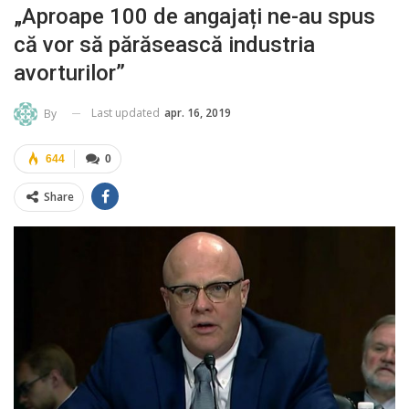
„Aproape 100 de angajați ne-au spus
că vor să părăsească industria
avorturilor”
Last updated
apr. 16, 2019
By
644
0
Share