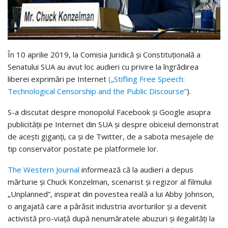
În 10 aprilie 2019, la Comisia Juridică și Constituțională a
Senatului SUA au avut loc audieri cu privire la îngrădirea
liberei exprimări pe Internet
(„Stifling Free Speech:
Technological Censorship and the Public Discourse”
).
S-a discutat despre monopolul Facebook și Google asupra
publicității pe Internet din SUA și despre obiceiul demonstrat
de acești giganți, ca și de Twitter, de a sabota mesajele de
tip conservator postate pe platformele lor.
The Western Journal
informează că la audieri a depus
mărturie și Chuck Konzelman, scenarist și regizor al filmului
„Unplanned”, inspirat din povestea reală a lui Abby Johnson,
o angajată care a părăsit industria avorturilor și a devenit
activistă pro-viață după nenumăratele abuzuri și ilegalități la