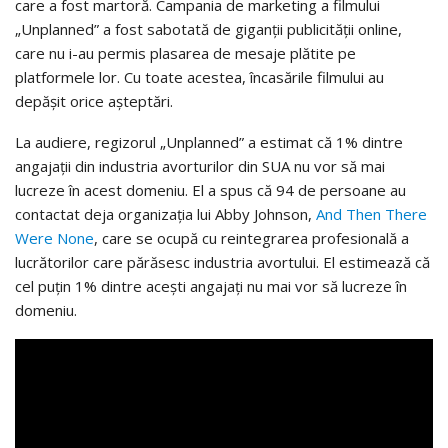
care a fost martoră. Campania de marketing a filmului
„Unplanned” a fost sabotată de giganții publicității online,
care nu i-au permis plasarea de mesaje plătite pe
platformele lor. Cu toate acestea, încasările filmului au
depășit orice așteptări.
La audiere, regizorul „Unplanned” a estimat că 1% dintre
angajații din industria avorturilor din SUA nu vor să mai
lucreze în acest domeniu. El a spus că 94 de persoane au
contactat deja organizația lui Abby Johnson,
And Then There
Were None
, care se ocupă cu reintegrarea profesională a
lucrătorilor care părăsesc industria avortului. El estimează că
cel puțin 1% dintre acești angajați nu mai vor să lucreze în
domeniu.