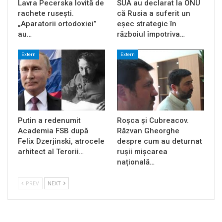
Lavra Pecerska lovită de
SUA au declarat la ONU
rachete rusești.
că Rusia a suferit un
„Aparatorii ortodoxiei”
eșec strategic în
au…
războiul împotriva…
Extern
Extern
Putin a redenumit
Roșca și Cubreacov.
Academia FSB după
Răzvan Gheorghe
Felix Dzerjinski, atrocele
despre cum au deturnat
arhitect al Terorii…
rușii mișcarea
națională…
PREV
NEXT