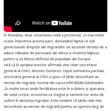
În România, doar societatea civilă a protestat, cu mai multe
ocazii, împotriva acestui pact, denunțând faptul că sub
generoasele drepturi ale migranților se ascunde dorința de a
aduce milioane de persoane din Africa și Orientul Mijlociu
pentru a se înlocui deficitul de populație din Europa.
Iată că în sprijinul acestor afirmații vine chiar secretarul
general al ONU, Antonio Gutteres. După semnarea pactului,
secretarul general al ONU a spus că țările dezvoltate au
nevoie de migranți, tocmai din cauza infertilității băștinașilor.
„În multe locuri unde fertilitatea este în scădere și speranța
de viață crește, economia va stagna și oamenii vor avea de
suferit în absența migrației. Este evident că țările cele mai
dezvoltate au nevoie de migranți pentru un spectru larg de