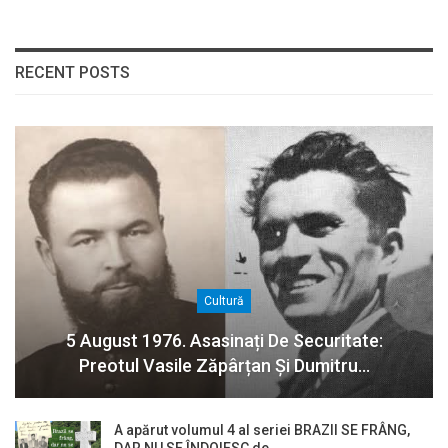
RECENT POSTS
Cultură
5 August 1976. Asasinați De Securitate:
Preotul Vasile Zăpârțan Și Dumitru…
A apărut volumul 4 al seriei BRAZII SE FRÂNG,
DAR NU SE ÎNDOIESC de…