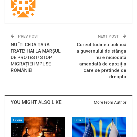
PREV POST
NEXT POST
NU ÎȚI CEDA ȚARA
Corectitudinea politică
FRATE! HAI LA MARȘUL
a guvernului de stânga
DE PROTEST! STOP
nu e niciodată
MIGRAȚIEI IMPUSE
amendată de opoziția
ROMÂNIEI!
care se pretinde de
dreapta
YOU MIGHT ALSO LIKE
More From Author
Extern
Extern