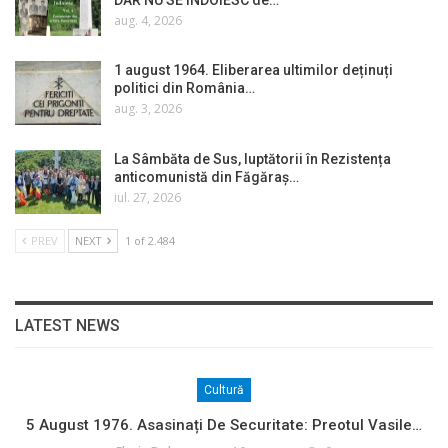
aug. 4, 2026
1 august 1964. Eliberarea ultimilor deținuți
politici din România…
aug. 3, 2026
La Sâmbăta de Sus, luptătorii în Rezistența
anticomunistă din Făgăraș…
iul. 27, 2026
PREV
NEXT
1 of 2.484
LATEST NEWS
Cultură
5 August 1976. Asasinați De Securitate: Preotul Vasile…