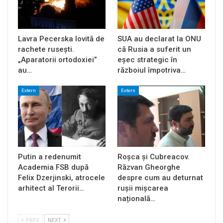
Lavra Pecerska lovită de
SUA au declarat la ONU
rachete rusești.
că Rusia a suferit un
„Aparatorii ortodoxiei”
eșec strategic în
au…
războiul împotriva…
Extern
Extern
Putin a redenumit
Roșca și Cubreacov.
Academia FSB după
Răzvan Gheorghe
Felix Dzerjinski, atrocele
despre cum au deturnat
arhitect al Terorii…
rușii mișcarea
națională…
PREV
NEXT