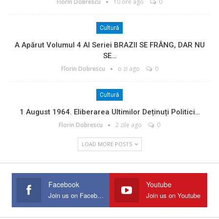
Florin Dobrescu
10 ore ago
0
Cultură
A Apărut Volumul 4 Al Seriei BRAZII SE FRÂNG, DAR NU
SE…
Florin Dobrescu
o zi ago
0
Cultură
1 August 1964. Eliberarea Ultimilor Deținuți Politici…
Florin Dobrescu
2 zile ago
0
LOAD MORE POSTS
Facebook
Youtube
Join us on Facebook
Join us on Youtube