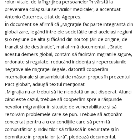
roluri vitale, de la îngrijirea persoanelor în vârstă la
prevenirea colapsului serviciilor medicale”, a accentuat
Antonio Guterres, citat de Agepres.
În document se afirmă că „Migrațiile fac parte integrantă din
globalizare, legând între ele societățile unei aceleiași regiuni
și o regiune de alta și făcând din noi toți țări de origine, de
tranzit și de destinație”, mai afirmă documentul. „Grație
acestui demers global, contăm să facilităm migrațiile sigure,
ordonate și regulate, reducând incidența și repercusiunile
negative ale migrației ilegale, datorită cooperării
internaționale și ansamblului de măsuri propus în prezentul
Pact global”, adaugă textul menționat.
„Migrația nu ar trebui să fie niciodată un act disperat. Atunci
când este cazul, trebuie să cooperăm spre a răspunde
nevoilor migranților în situație de vulnerabilitate și să
rezolvăm problemele care se pun. Trebuie să acționăm
concertat pentru a crea condițiile care să permită
comunităților și indivizilor să trăiască în securitate și în
demnitate în propria lor țară”, pledează documentul.