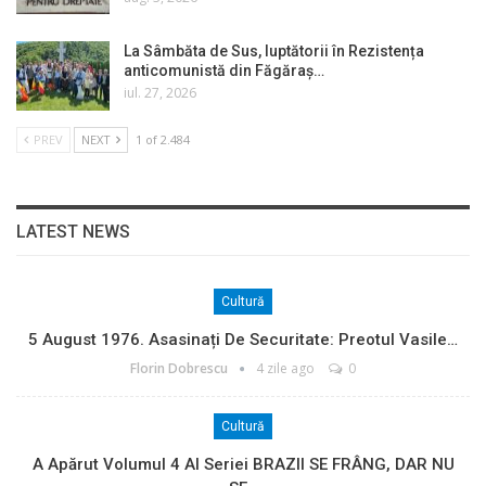
La Sâmbăta de Sus, luptătorii în Rezistența
anticomunistă din Făgăraș…
iul. 27, 2026
PREV
NEXT
1 of 2.484
LATEST NEWS
Cultură
5 August 1976. Asasinați De Securitate: Preotul Vasile…
Florin Dobrescu
4 zile ago
0
Cultură
A Apărut Volumul 4 Al Seriei BRAZII SE FRÂNG, DAR NU