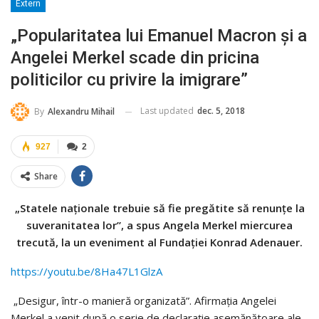
Extern
„Popularitatea lui Emanuel Macron și a
Angelei Merkel scade din pricina
politicilor cu privire la imigrare”
Last updated
dec. 5, 2018
By
Alexandru Mihail
927
2
Share
„Statele naționale trebuie să fie pregătite să renunțe la
suveranitatea lor”, a spus Angela Merkel miercurea
trecută, la un eveniment al Fundației Konrad Adenauer.
https://youtu.be/8Ha47L1GlzA
„Desigur, într-o manieră organizată”. Afirmația Angelei
Merkel a venit după o serie de declarație asemănătoare ale