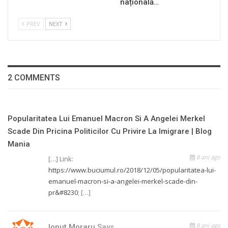
națională…
PREV
NEXT
2 COMMENTS
Popularitatea Lui Emanuel Macron Si A Angelei Merkel
Scade Din Pricina Politicilor Cu Privire La Imigrare | Blog
Mania
8 ani ago
[…] Link:
https://www.buciumul.ro/2018/12/05/popularitatea-lui-
emanuel-macron-si-a-angelei-merkel-scade-din-
pr&#8230
; […]
8 ani ago
Ionut Moraru
Says