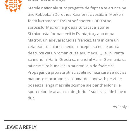
Statele nationale sunt pregatite de fapt sa te arunce pe
tine Rebbekah Dorothea Kasner (travestita in Merkel)
fosta lucratoare STASI si sef tineretul DDR si pe
sorosistul Macron la groapa cu cacat a istoriei.
Si chiar asta fac oamenii in Franta, trag apa dupa
Macron, un adevarat Ciolas francez, tara in care un
cetatean cu salariul mediu a inceput sa nu se poata
descurca cat un roman cu salariu mediu. „Hai in Franta
sa muncim! Hai in Grecia sa muncim! Hai in Germania sa
muncim!” Pe bune??? La muritorii aia de foame??
Propaganda proasta ptr sclavetii nomazi care se duc sa
manance macaroane si o juma’ de sandwich pe zi, se
pozeaza langa masinile scumpe ale bancherilor si le
spun celor de acasa cat de „fericiti” sunt si cat de bine o
duc.
Reply
LEAVE A REPLY