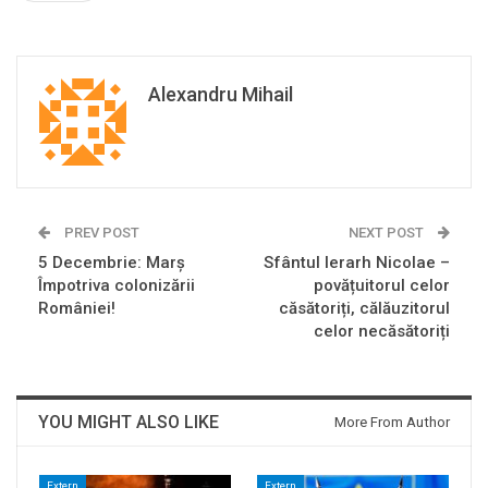
Alexandru Mihail
PREV POST
NEXT POST
5 Decembrie: Marș
Sfântul Ierarh Nicolae –
Împotriva colonizării
povățuitorul celor
României!
căsătoriți, călăuzitorul
celor necăsătoriți
YOU MIGHT ALSO LIKE
More From Author
Extern
Extern