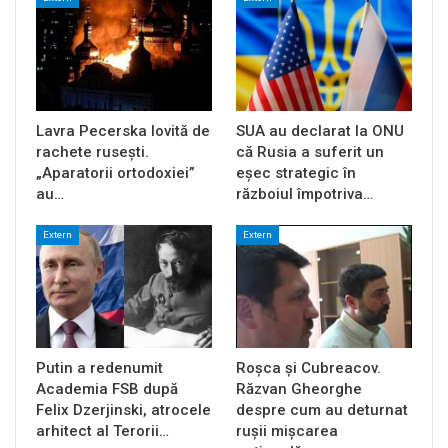
Lavra Pecerska lovită de
SUA au declarat la ONU
rachete rusești.
că Rusia a suferit un
„Aparatorii ortodoxiei”
eșec strategic în
au…
războiul împotriva…
Extern
Extern
Putin a redenumit
Roșca și Cubreacov.
Academia FSB după
Răzvan Gheorghe
Felix Dzerjinski, atrocele
despre cum au deturnat
arhitect al Terorii…
rușii mișcarea