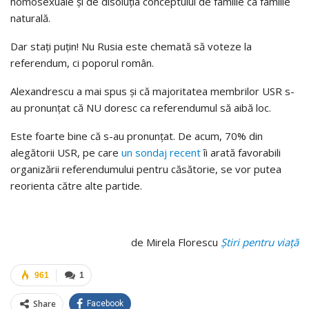
homosexuale și de disoluția conceptului de familie ca familie
naturală.
Dar stați puțin! Nu Rusia este chemată să voteze la
referendum, ci poporul român.
Alexandrescu a mai spus și că majoritatea membrilor USR s-
au pronunțat că NU doresc ca referendumul să aibă loc.
Este foarte bine că s-au pronunțat. De acum, 70% din
alegătorii USR, pe care
un sondaj recent
îi arată favorabili
organizării referendumului pentru căsătorie, se vor putea
reorienta către alte partide.
de Mirela Florescu
Știri pentru viață
961
1
Share
Facebook