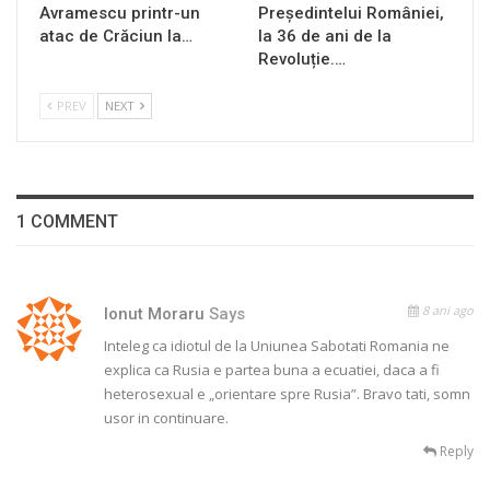
Avramescu printr-un
Președintelui României,
atac de Crăciun la…
la 36 de ani de la
Revoluție.…
PREV
NEXT
1 COMMENT
8 ani ago
Ionut Moraru
Says
Inteleg ca idiotul de la Uniunea Sabotati Romania ne
explica ca Rusia e partea buna a ecuatiei, daca a fi
heterosexual e „orientare spre Rusia”. Bravo tati, somn
usor in continuare.
Reply