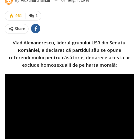
On
aug. 1, 2018
By
Alexandru Mihail
961
1
Share
Vlad Alexandrescu, liderul grupului USR din Senatul
României, a declarat că partidul său se opune
referendumului pentru căsătorie, deoarece acesta ar
exclude homosexualii de pe harta morală: