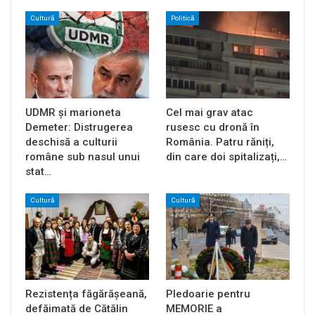
Cultură
Politică
UDMR și marioneta
Cel mai grav atac
Demeter: Distrugerea
rusesc cu dronă în
deschisă a culturii
România. Patru răniți,
române sub nasul unui
din care doi spitalizați,…
stat…
Cultură
Cultură
Rezistența făgărășeană,
Pledoarie pentru
defăimată de Cătălin
MEMORIE a