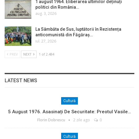
1 august 1964. Eliberarea ultimilor deținuți
politici din România…
aug. 3, 2026
La Sâmbăta de Sus, luptătorii în Rezistența
anticomunistă din Făgăraș…
iul. 27, 2026
PREV
NEXT
1 of 2.484
LATEST NEWS
Cultură
5 August 1976. Asasinați De Securitate: Preotul Vasile…
Florin Dobrescu
2 zile ago
0
Cultură