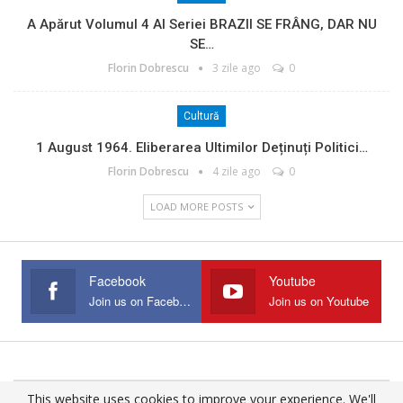
A Apărut Volumul 4 Al Seriei BRAZII SE FRÂNG, DAR NU
SE…
Florin Dobrescu
3 zile ago
0
Cultură
1 August 1964. Eliberarea Ultimilor Deținuți Politici…
Florin Dobrescu
4 zile ago
0
LOAD MORE POSTS
Facebook
Youtube
Join us on Facebook
Join us on Youtube
This website uses cookies to improve your experience. We'll