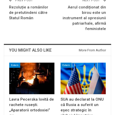
PREV POST
NEXT POST
Rezoluție a românilor
Aerul condiționat din
de pretutindeni către
birou este un
Statul Român
instrument al opresiunii
patriarhale, afirmă
feministele
YOU MIGHT ALSO LIKE
More From Author
Extern
Extern
Lavra Pecerska lovită de
SUA au declarat la ONU
rachete rusești.
că Rusia a suferit un
„Aparatorii ortodoxiei”
eșec strategic în