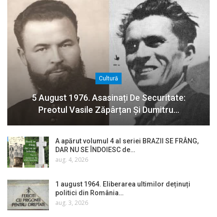
Cultură
5 August 1976. Asasinați De Securitate:
Preotul Vasile Zăpârțan Și Dumitru…
A apărut volumul 4 al seriei BRAZII SE FRÂNG,
DAR NU SE ÎNDOIESC de…
aug. 4, 2026
1 august 1964. Eliberarea ultimilor deținuți
politici din România…
aug. 3, 2026