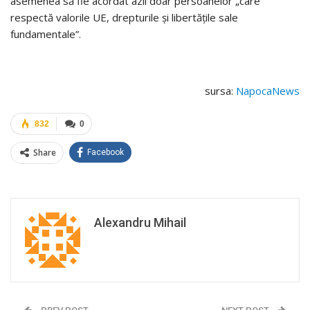
asemenea să fie acordat azil doar persoanelor „care
respectă valorile UE, drepturile şi libertăţile sale
fundamentale”.
sursa:
NapocaNews
832
0
Share
Facebook
Alexandru Mihail