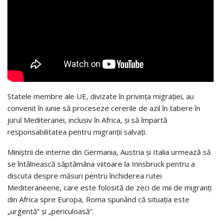
Statele membre ale UE, divizate în privinţa migraţiei, au
convenit în iunie să proceseze cererile de azil în tabere în
jurul Mediteranei, inclusiv în Africa, şi să împartă
responsabilitatea pentru migranţii salvaţi.
Miniştrii de interne din Germania, Austria şi Italia urmează să
se întâlnească săptămâna viitoare la Innsbruck pentru a
discuta despre măsuri pentru închiderea rutei
Mediteraneene, care este folosită de zeci de mii de migranţi
din Africa spre Europa, Roma spunând că situaţia este
„urgentă” şi „periculoasă”.