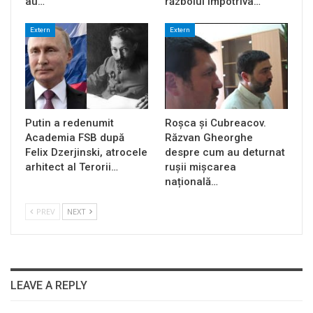
au…
războiul împotriva…
Extern
Extern
Putin a redenumit
Roșca și Cubreacov.
Academia FSB după
Răzvan Gheorghe
Felix Dzerjinski, atrocele
despre cum au deturnat
arhitect al Terorii…
rușii mișcarea
națională…
PREV
NEXT
LEAVE A REPLY