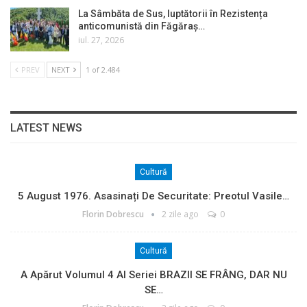
La Sâmbăta de Sus, luptătorii în Rezistența
anticomunistă din Făgăraș…
iul. 27, 2026
PREV
NEXT
1 of 2.484
LATEST NEWS
Cultură
5 August 1976. Asasinați De Securitate: Preotul Vasile…
Florin Dobrescu
2 zile ago
0
Cultură
A Apărut Volumul 4 Al Seriei BRAZII SE FRÂNG, DAR NU
SE…