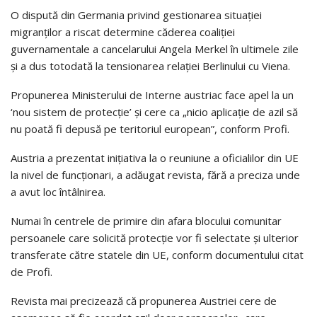
O dispută din Germania privind gestionarea situaţiei
migranţilor a riscat determine căderea coaliţiei
guvernamentale a cancelarului Angela Merkel în ultimele zile
şi a dus totodată la tensionarea relaţiei Berlinului cu Viena.
Propunerea Ministerului de Interne austriac face apel la un
‘nou sistem de protecţie’ şi cere ca „nicio aplicaţie de azil să
nu poată fi depusă pe teritoriul european”, conform Profi.
Austria a prezentat iniţiativa la o reuniune a oficialilor din UE
la nivel de funcţionari, a adăugat revista, fără a preciza unde
a avut loc întâlnirea.
Numai în centrele de primire din afara blocului comunitar
persoanele care solicită protecţie vor fi selectate şi ulterior
transferate către statele din UE, conform documentului citat
de Profi.
Revista mai precizează că propunerea Austriei cere de