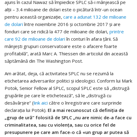
ajuns în cazul Nawaz să împiedice SPLC să-i mânjească pe
alții – 3.4 milioane de dolari este o picătură într-un ocean
pentru această organizație,
care a adunat 132 de milioane
de dolari
între noiembrie 2016 și octombrie 2017 și are
fonduri care se ridică la 477 de milioane de dolari,
printre
care 92 de milioane de dolari
în conturi în afara țării. Să
mânjești grupuri conservatoare este o afacere foarte
profitabilă”, arată Marc A. Thiessen din articolul din această
săptămână din The Washington Post.
Am arătat, deja, că activitatea SPLC nu se rezumă la
etichetarea adversarilor politici și ideologici. Conform lui Mark
Potok, Senior Fellow al SPLC, scopul SPLC este să „distrugă
grupările pe care le etichetează”, să le „distrugă cu
desăvârșire” (
link aici
către o înregistrare care surprinde
declarația lui Potok).
El a mai recunoscut că definiția de
„grup de ură” folosită de SPLC „nu are nimic de-a face cu
criminalitatea, sau cu violența, sau cu orice fel de
presupunere pe care am face-o că «un grup ar putea să