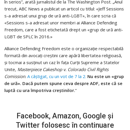
în serios”, arată jurnalistul de la The Washington Post. „Anul
trecut, ABC News a publicat un articol cu titlul: «Jeff Sessions
s-a adresat unui grup de ură anti-LGBT», în care scria că
«Sessions s-a adresat unor membri ai Alliance Defending
Freedom, care a fost etichetată drept un «grup de ură anti-
LGBT de SPLC în 2016.»
Alliance Defending Freedom este o organizație respectabilă
formată din avocați creștini care apără libertatea religioasă,
și tocmai a susținut un caz în fața Curții Supreme a Statelor
Unite,
Masterpiece Cakeshop v. Colorado Civil Rights
Comission
.
A câștigat, cu un vot de 7 la 2.
Nu este un «grup
de ură». Dacă putem spune ceva despre ADF, este că se
luptă cu ura împotriva creștinilor.
”
Facebook, Amazon, Google și
Twitter folosesc în continuare