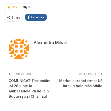
917
0
Share
Facebook
Alexandru Mihail
PREV POST
NEXT POST
COMUNICAT: Protestăm
Merkel a transformat UE
joi 28 iunie la
într-un haloimăs biblic
ambasadele Rusiei din
București și Chișinău!