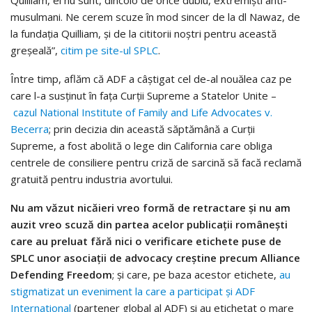
Quilliam, ei nu sunt, dincolo de orice dubiu, extremiști anti-
musulmani. Ne cerem scuze în mod sincer de la dl Nawaz, de
la fundația Quilliam, și de la cititorii noștri pentru această
greșeală”,
citim pe site-ul SPLC
.
Între timp, aflăm că ADF a câștigat cel de-al nouălea caz pe
care l-a susținut în fața Curții Supreme a Statelor Unite –
cazul National Institute of Family and Life Advocates v.
Becerra
; prin decizia din această săptămână a Curții
Supreme, a fost abolită o lege din California care obliga
centrele de consiliere pentru criză de sarcină să facă reclamă
gratuită pentru industria avortului.
Nu am văzut nicăieri vreo formă de retractare și nu am
auzit vreo scuză din partea acelor publicații românești
care au preluat fără nici o verificare etichete puse de
SPLC unor asociații de advocacy creștine precum Alliance
Defending Freedom
; și care, pe baza acestor etichete,
au
stigmatizat un eveniment la care a participat și ADF
International
(partener global al ADF) și au etichetat o mare