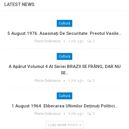
LATEST NEWS
Cultură
5 August 1976. Asasinați De Securitate: Preotul Vasile…
Florin Dobrescu
2 zile ago
0
Cultură
A Apărut Volumul 4 Al Seriei BRAZII SE FRÂNG, DAR NU
SE…
Florin Dobrescu
3 zile ago
0
Cultură
1 August 1964. Eliberarea Ultimilor Deținuți Politici…
Florin Dobrescu
4 zile ago
0
LOAD MORE POSTS