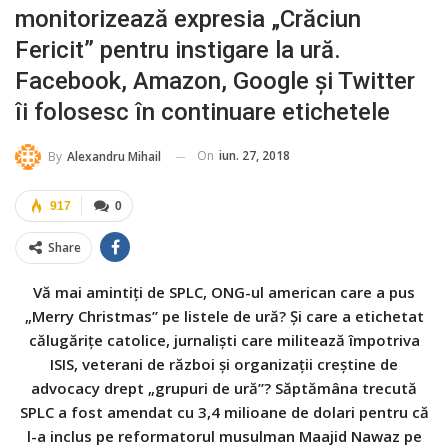
monitorizează expresia „Crăciun
Fericit” pentru instigare la ură.
Facebook, Amazon, Google și Twitter
îi folosesc în continuare etichetele
On
iun. 27, 2018
By
Alexandru Mihail
917
0
Share
Vă mai amintiți de SPLC, ONG-ul american care a pus
„Merry Christmas” pe listele de ură? Și care a etichetat
călugărițe catolice, jurnaliști care militează împotriva
ISIS, veterani de război și organizații creștine de
advocacy drept „grupuri de ură”? Săptămâna trecută
SPLC a fost amendat cu 3,4 milioane de dolari pentru că
l-a inclus pe reformatorul musulman Maajid Nawaz pe