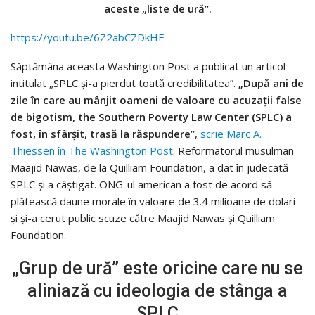
aceste „liste de ură”.
https://youtu.be/6Z2abCZDkHE
Săptămâna aceasta Washington Post a publicat un articol
intitulat „SPLC și-a pierdut toată credibilitatea”.
„După ani de
zile în care au mânjit oameni de valoare cu acuzații false
de bigotism, the Southern Poverty Law Center (SPLC) a
fost, în sfârșit, trasă la răspundere”
,
scrie Marc A.
Thiessen în The Washington Post
. Reformatorul musulman
Maajid Nawas, de la Quilliam Foundation, a dat în judecată
SPLC și a câștigat. ONG-ul american a fost de acord să
plătească daune morale în valoare de 3.4 milioane de dolari
și și-a cerut public scuze către Maajid Nawas și Quilliam
Foundation.
„Grup de ură” este oricine care nu se
aliniază cu ideologia de stânga a
SPLC