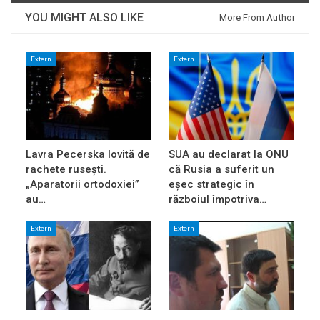
YOU MIGHT ALSO LIKE
More From Author
Extern
Extern
Lavra Pecerska lovită de
SUA au declarat la ONU
rachete rusești.
că Rusia a suferit un
„Aparatorii ortodoxiei”
eșec strategic în
au…
războiul împotriva…
Extern
Extern