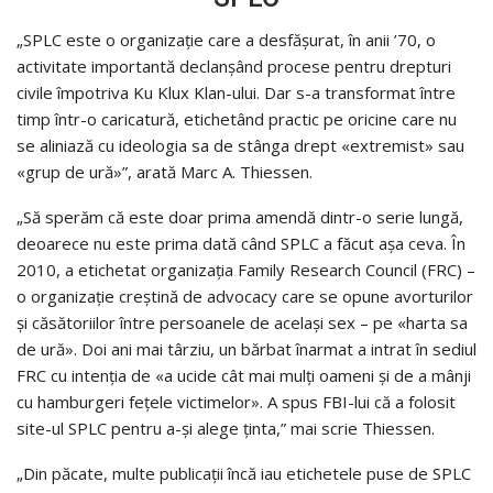
„SPLC este o organizație care a desfășurat, în anii ’70, o
activitate importantă declanșând procese pentru drepturi
civile împotriva Ku Klux Klan-ului. Dar s-a transformat între
timp într-o caricatură, etichetând practic pe oricine care nu
se aliniază cu ideologia sa de stânga drept «extremist» sau
«grup de ură»”, arată Marc A. Thiessen.
„Să sperăm că este doar prima amendă dintr-o serie lungă,
deoarece nu este prima dată când SPLC a făcut așa ceva. În
2010, a etichetat organizația Family Research Council (FRC) –
o organizație creștină de advocacy care se opune avorturilor
și căsătoriilor între persoanele de același sex – pe «harta sa
de ură». Doi ani mai târziu, un bărbat înarmat a intrat în sediul
FRC cu intenția de «a ucide cât mai mulți oameni și de a mânji
cu hamburgeri fețele victimelor». A spus FBI-lui că a folosit
site-ul SPLC pentru a-și alege ținta,” mai scrie Thiessen.
„Din păcate, multe publicații încă iau etichetele puse de SPLC