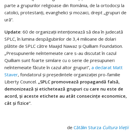
parte a grupurilor religioase din România, de la ortodocși la
catolici, protestanți, evanghelici și mozaici, drept „grupuri de
ură”.
Update
: 60 de organizații intenționează să dea în judecată
SPLC, în lumina despăgubirilor de 3,4 milioane de dolari
plătite de SPLC către Maajid Nawaz și Quilliam Foundation.
„Presupunerile neîntemeiate care s-au discutat în cazul
Quilliam sunt foarte similare cu o serie de presupuneri
neîntemeiate făcute în cazul altor grupuri”,
a declarat Matt
Staver
, fondatorul și președintele organizației pro-familie
Liberty Councel.
„SPLC promovează propagandă falsă,
demonizează și etichetează grupuri cu care nu este de
acord, și aceste etichete au atât consecințe economice,
cât și fizice”
.
de
Cătălin Sturza
Cultura Vieții