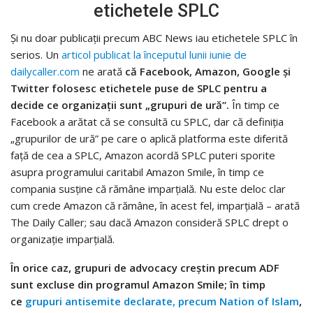
etichetele SPLC
Și nu doar publicații precum ABC News iau etichetele SPLC în
serios. Un
articol publicat la începutul lunii iunie de
dailycaller.com
ne arată
că Facebook, Amazon, Google și
Twitter folosesc etichetele puse de SPLC pentru a
decide ce organizații sunt „grupuri de ură”.
În timp ce
Facebook a arătat că se consultă cu SPLC, dar că definiția
„grupurilor de ură” pe care o aplică platforma este diferită
față de cea a SPLC, Amazon acordă SPLC puteri sporite
asupra programului caritabil Amazon Smile, în timp ce
compania susține că rămâne imparțială. Nu este deloc clar
cum crede Amazon că rămâne, în acest fel, imparțială – arată
The Daily Caller; sau dacă Amazon consideră SPLC drept o
organizație imparțială.
În orice caz, grupuri de advocacy creștin precum ADF
sunt excluse din programul Amazon Smile; în timp
ce
grupuri antisemite declarate, precum Nation of Islam
,