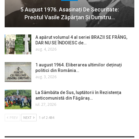
5 August 1976. Asasinați De Securitate:
Preotul Vasile Zăpârțan Și Dumitru…
A apărut volumul 4 al seriei BRAZII SE FRÂNG,
DAR NU SE ÎNDOIESC de…
aug. 4, 2026
1 august 1964. Eliberarea ultimilor deținuți
politici din România…
aug. 3, 2026
La Sâmbăta de Sus, luptătorii în Rezistența
anticomunistă din Făgăraș…
iul. 27, 2026
PREV
NEXT
1 of 2.484