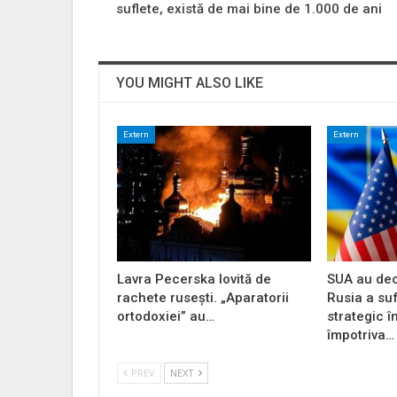
suflete, există de mai bine de 1.000 de ani
YOU MIGHT ALSO LIKE
Extern
Extern
Lavra Pecerska lovită de
SUA au dec
rachete rusești. „Aparatorii
Rusia a su
ortodoxiei” au…
strategic î
împotriva…
PREV
NEXT