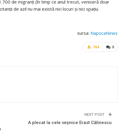
1.700 de migranţi (în timp ce anul trecut, veniseră doar
anţii de azil nu mai există nici locuri şi nici spaţiu.
sursa:
NapocaNews
764
0
NEXT POST
A plecat la cele veșnice Erast Călinescu
n