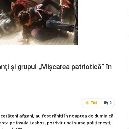
nţi şi grupul „Mişcarea patriotică” în
764
0
al cetăţeni afgani, au fost răniţi în noaptea de duminică
pta pe insula Lesbos, potrivit unei surse poliţieneşti,