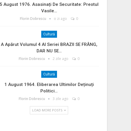
5 August 1976. Asasinați De Securitate: Preotul
Vasile…
Florin Dobrescu
o zi ago
0
Cultură
A Apărut Volumul 4 Al Seriei BRAZII SE FRÂNG,
DAR NU SE…
Florin Dobrescu
2 zile ago
0
Cultură
1 August 1964. Eliberarea Ultimilor Deținuți
Politici…
Florin Dobrescu
3 zile ago
0
LOAD MORE POSTS