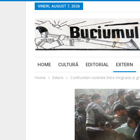
VINERI, AUGUST 7, 2026
HOME
CULTURĂ
EDITORIAL
EXTERN
Home
Extern
Confruntări violente între imigranţi şi 