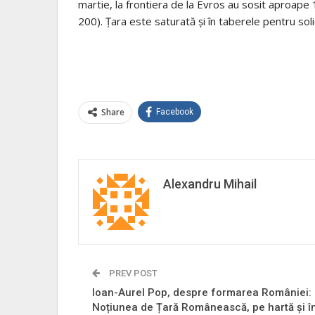
martie, la frontiera de la Evros au sosit aproape 
200). Ţara este saturată şi în taberele pentru solicit
Share
Facebook
Alexandru Mihail
PREV POST
Ioan-Aurel Pop, despre formarea României:
Noțiunea de Țară Românească, pe hartă și î