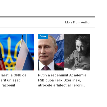
More From Author
Extern
larat la ONU că
Putin a redenumit Academia
ferit un eșec
FSB după Felix Dzerjinski,
n războiul
atrocele arhitect al Terorii…