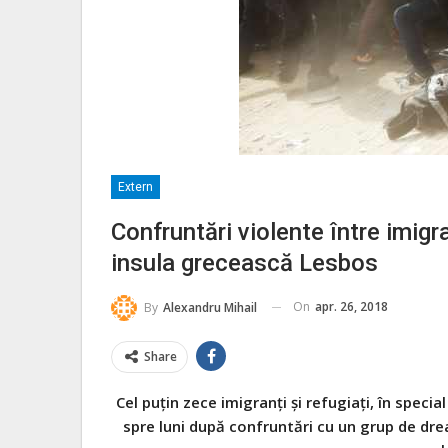
Extern
Confruntări violente între imigra
insula grecească Lesbos
On
apr. 26, 2018
By
Alexandru Mihail
Share
Cel puţin zece imigranţi şi refugiaţi, în speci
spre luni după confruntări cu un grup de drea