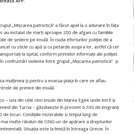
latează AFP.
upul „Mişcarea patriotică” a făcut apel la o adunare în faţa
e s-au instalat de marţi aproape 200 de afgani cu familiile
le de şedere pe insulă. În ciuda eforturilor poliţiei de a
cat cu sticle cu apă şi cu petarde asupra lor, astfel că cel
ransportaţi la spital, conform primelor informaţii ale poliţiei.
n confruntări violente între grupul „Mişcarea patriotică” şi
sa mulţimea şi pentru a evacua piaţa în care se aflau
ntrele de primire din insulă.
os – una din cele cinci insule din Marea Egee unde intră şi
enind din Turcia – găzduieşte în prezent 6.530 de imigranţi
0 de locuri. Condiţiile mizerabile şi timpul lung de
 în mai multe rânduri de ONG-uri de apărare a drepturilor
ntinentală. Situaţia este la limită în întreaga Grecie. În