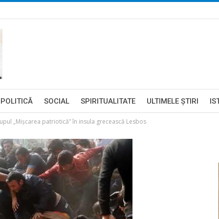
POLITICĂ
SOCIAL
SPIRITUALITATE
ULTIMELE ŞTIRI
IS
grupul „Mişcarea patriotică” în insula grecească Lesbos