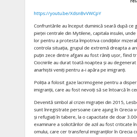
re
https://youtu.be/XdsnBvVWCpY
Confruntările au început duminică seară după ce gr
pieţei centrale din Mytilene, capitala insulei, und
lor pentru a protesta împotriva condiţiilor mizerabi
controla situaţia, grupul de extremă dreapta a arun
puţin zece dintre afgani au fost răniţi uşor, fiind t
Ciocnirile au durat toată noaptea şi au degenerat î
anarhiştii veniţi pentru a-i apăra pe imigranţi.
Poliţia a folosit gaze lacrimogene pentru a disper
imigranţii, care au fost nevoiţi să se întoarcă în ce
Devenită simbol al crizei migraţiei din 2015, Lesb
sunt înregistrate persoane care ajung în Grecia v
şi refugiaţi în tabere, la o capacitate de doar 3.00
examinare a solicitărilor de azil au fost criticate
omului, care cer transferul imigranţilor în Grecia co