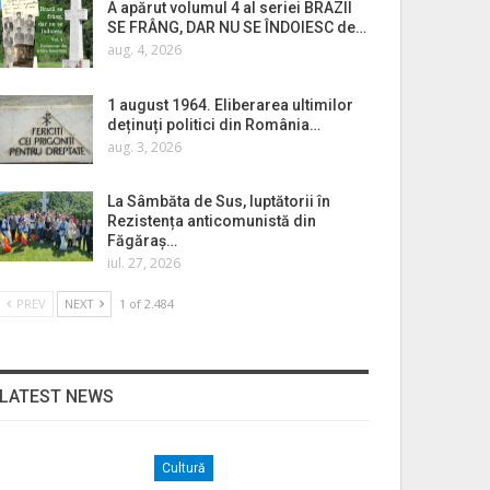
A apărut volumul 4 al seriei BRAZII
SE FRÂNG, DAR NU SE ÎNDOIESC de…
aug. 4, 2026
1 august 1964. Eliberarea ultimilor
deținuți politici din România…
aug. 3, 2026
La Sâmbăta de Sus, luptătorii în
Rezistența anticomunistă din
Făgăraș…
iul. 27, 2026
PREV
NEXT
1 of 2.484
LATEST NEWS
Cultură