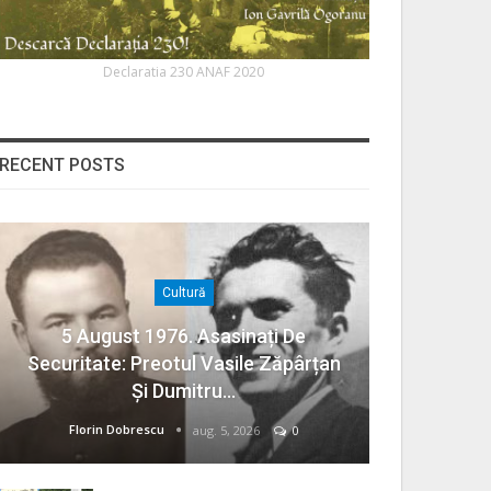
Declaratia 230 ANAF 2020
RECENT POSTS
Cultură
5 August 1976. Asasinați De
Securitate: Preotul Vasile Zăpârțan
Și Dumitru…
Florin Dobrescu
aug. 5, 2026
0