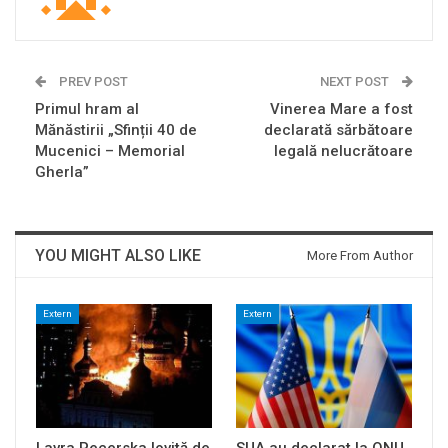
PREV POST
NEXT POST
Primul hram al
Vinerea Mare a fost
Mănăstirii „Sfinții 40 de
declarată sărbătoare
Mucenici – Memorial
legală nelucrătoare
Gherla”
YOU MIGHT ALSO LIKE
More From Author
Extern
Extern
Lavra Pecerska lovită de
SUA au declarat la ONU