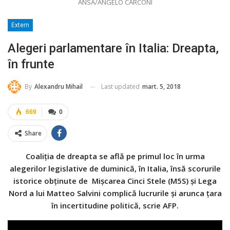
ANSA/ANGELO CARCONI
Extern
Alegeri parlamentare în Italia: Dreapta,
în frunte
Last updated
mart. 5, 2018
By
Alexandru Mihail
669
0
Share
Coaliţia de dreapta se află pe primul loc în urma
alegerilor legislative de duminică, în Italia, însă scorurile
istorice obţinute de Mişcarea Cinci Stele (M5S) şi Lega
Nord a lui Matteo Salvini complică lucrurile şi arunca ţara
în incertitudine politică, scrie AFP.