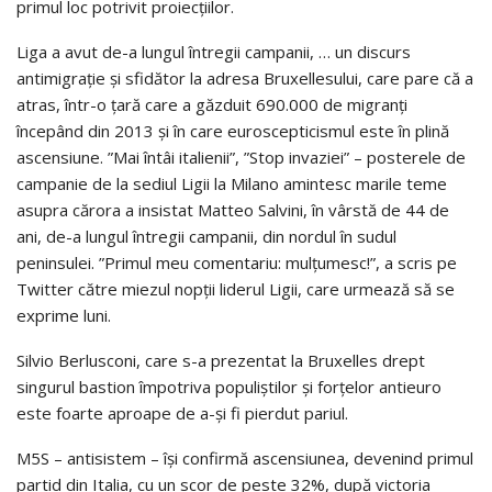
primul loc potrivit proiecţiilor.
Liga a avut de-a lungul întregii campanii, … un discurs
antimigraţie şi sfidător la adresa Bruxellesului, care pare că a
atras, într-o ţară care a găzduit 690.000 de migranţi
începând din 2013 şi în care euroscepticismul este în plină
ascensiune. ”Mai întâi italienii”, ”Stop invaziei” – posterele de
campanie de la sediul Ligii la Milano amintesc marile teme
asupra cărora a insistat Matteo Salvini, în vârstă de 44 de
ani, de-a lungul întregii campanii, din nordul în sudul
peninsulei. ”Primul meu comentariu: mulţumesc!”, a scris pe
Twitter către miezul nopţii liderul Ligii, care urmează să se
exprime luni.
Silvio Berlusconi, care s-a prezentat la Bruxelles drept
singurul bastion împotriva populiştilor şi forţelor antieuro
este foarte aproape de a-şi fi pierdut pariul.
M5S – antisistem – îşi confirmă ascensiunea, devenind primul
partid din Italia, cu un scor de peste 32%, după victoria