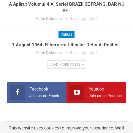
A Apărut Volumul 4 Al Seriei BRAZII SE FRÂNG, DAR NU
SE…
Florin Dobrescu
5 zile ago
0
Cultură
1 August 1964. Eliberarea Ultimilor Deținuți Politici…
Florin Dobrescu
6 zile ago
0
LOAD MORE POSTS
Facebook
Youtube
Join us on Facebook
Join us on Youtube
This website uses cookies to improve your experience. We'll
© 2025 - All Rights Reserved.