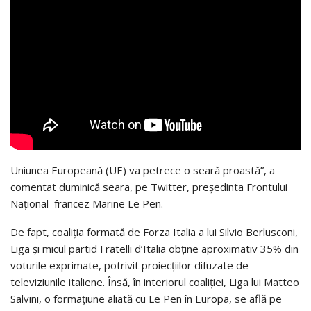
Uniunea Europeană (UE) va petrece o seară proastă”, a
comentat duminică seara, pe Twitter, preşedinta Frontului
Naţional francez Marine Le Pen.
De fapt, coaliţia formată de Forza Italia a lui Silvio Berlusconi,
Liga şi micul partid Fratelli d’Italia obţine aproximativ 35% din
voturile exprimate, potrivit proiecţiilor difuzate de
televiziunile italiene. Însă, în interiorul coaliţiei, Liga lui Matteo
Salvini, o formaţiune aliată cu Le Pen în Europa, se află pe