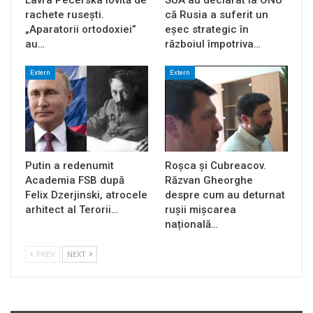
rachete rusești.
că Rusia a suferit un
„Aparatorii ortodoxiei”
eșec strategic în
au…
războiul împotriva…
Extern
Extern
Putin a redenumit
Roșca și Cubreacov.
Academia FSB după
Răzvan Gheorghe
Felix Dzerjinski, atrocele
despre cum au deturnat
arhitect al Terorii…
rușii mișcarea
națională…
PREV
NEXT