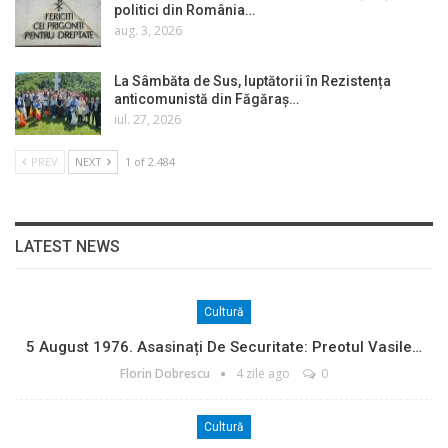
politici din România…
aug. 3, 2026
La Sâmbăta de Sus, luptătorii în Rezistența
anticomunistă din Făgăraș…
iul. 27, 2026
PREV
NEXT
1 of 2.484
LATEST NEWS
Cultură
5 August 1976. Asasinați De Securitate: Preotul Vasile…
Florin Dobrescu
4 zile ago
0
Cultură