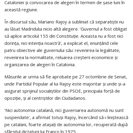
Cataloniei și convocarea de alegeri în termen de șase luni în
această regiune.
În discursul său, Mariano Rajoy a subliniat că separatiștii nu
au lăsat Madridului nicio altă alegere. ‘Guvernul a fost obligat
să aplice articolul 155 din Constituție. Aceasta nu a fost nici
dorința, nici intenția noastră’, a explicat el, enunțând cele
patru obiective ale guvernului său: revenirea la legalitate,
revenirea la normalitate, reluarea creșterii economice și
organizarea de alegeri în Catalonia.
Măsurile ar urma să fie aprobate pe 27 octombrie de Senat,
unde Partidul Popular al lui Rajoy este majoritar și unde și-a
asigurat sprijinul socialiștilor din PSOE, principala forță de
opoziție, și al centriștilor din Ciudadanos.
‘Nici autonomia catalană, nici guvernarea autonomă nu sunt
suspendate’, a afirmat totuși Rajoy, încercând să-i liniștească
pe catalani, foarte atașați de autonomia lor, recuperată după
sfârșitul dictaturii lui Franco în 1975.