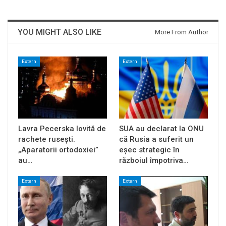
YOU MIGHT ALSO LIKE
More From Author
Extern
Extern
Lavra Pecerska lovită de
SUA au declarat la ONU
rachete rusești.
că Rusia a suferit un
„Aparatorii ortodoxiei”
eșec strategic în
au…
războiul împotriva…
Extern
Extern