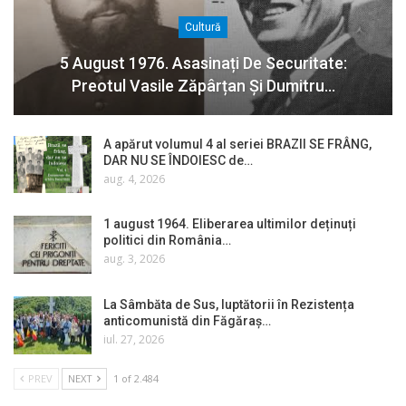
Cultură
5 August 1976. Asasinați De Securitate:
Preotul Vasile Zăpârțan Și Dumitru…
A apărut volumul 4 al seriei BRAZII SE FRÂNG,
DAR NU SE ÎNDOIESC de…
aug. 4, 2026
1 august 1964. Eliberarea ultimilor deținuți
politici din România…
aug. 3, 2026
La Sâmbăta de Sus, luptătorii în Rezistența
anticomunistă din Făgăraș…
iul. 27, 2026
PREV
NEXT
1 of 2.484