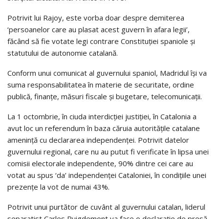
Potrivit lui Rajoy, este vorba doar despre demiterea
‘persoanelor care au plasat acest guvern în afara legii’,
făcând să fie votate legi contrare Constituției spaniole și
statutului de autonomie catalană.
Conform unui comunicat al guvernului spaniol, Madridul își va
suma responsabilitatea în materie de securitate, ordine
publică, finanțe, măsuri fiscale și bugetare, telecomunicații.
La 1 octombrie, în ciuda interdicției justiției, în Catalonia a
avut loc un referendum în baza căruia autoritățile catalane
amenință cu declararea independenței. Potrivit datelor
guvernului regional, care nu au putut fi verificate în lipsa unei
comisii electorale independente, 90% dintre cei care au
votat au spus ‘da’ independenței Cataloniei, în condițiile unei
prezențe la vot de numai 43%.
Potrivit unui purtător de cuvânt al guvernului catalan, liderul
separatist Carles Puigdemont va face o declarație de presă