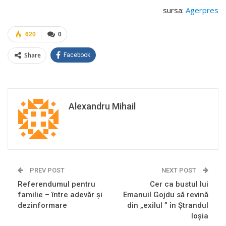
sursa:
Agerpres
620
0
Share
Facebook
Alexandru Mihail
PREV POST
NEXT POST
Referendumul pentru
Cer ca bustul lui
familie – între adevăr și
Emanuil Gojdu să revină
dezinformare
din „exilul ” în Ştrandul
Ioşia