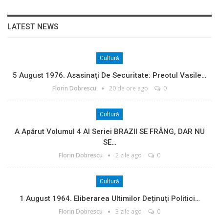
LATEST NEWS
Cultură
5 August 1976. Asasinați De Securitate: Preotul Vasile…
Florin Dobrescu
20 de ore ago
0
Cultură
A Apărut Volumul 4 Al Seriei BRAZII SE FRÂNG, DAR NU
SE…
Florin Dobrescu
2 zile ago
0
Cultură
1 August 1964. Eliberarea Ultimilor Deținuți Politici…
Florin Dobrescu
3 zile ago
0