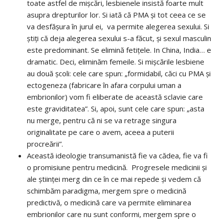
toate astfel de mișcări, lesbienele insistă foarte mult
asupra drepturilor lor. Si iată că PMA și tot ceea ce se
va desfășura în jurul ei, va permite alegerea sexului. Si
știți că deja alegerea sexului s-a făcut, și sexul masculin
este predominant. Se elimină fetițele. In China, India… e
dramatic. Deci, eliminăm femeile. Si mișcările lesbiene
au două școli: cele care spun: „formidabil, căci cu PMA și
ectogeneza (fabricare în afara corpului uman a
embrionilor) vom fi eliberate de această sclavie care
este graviditatea”. Si, apoi, sunt cele care spun: „asta
nu merge, pentru că ni se va retrage singura
originalitate pe care o avem, aceea a puterii
procreării”.
Această ideologie transumanistă fie va cădea, fie va fi
o promisiune pentru medicină. Progresele medicinii și
ale științei merg din ce în ce mai repede și vedem că
schimbăm paradigma, mergem spre o medicină
predictivă, o medicină care va permite eliminarea
embrionilor care nu sunt conformi, mergem spre o