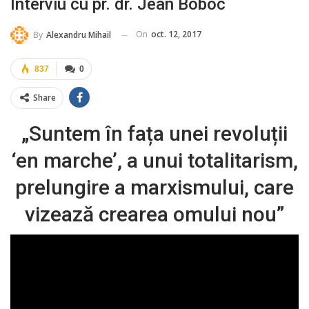
Interviu cu pr. dr. Jean Boboc
On
oct. 12, 2017
By
Alexandru Mihail
837
0
Share
„Suntem în fața unei revoluții
‘en marche’, a unui totalitarism,
prelungire a marxismului, care
vizează crearea omului nou”