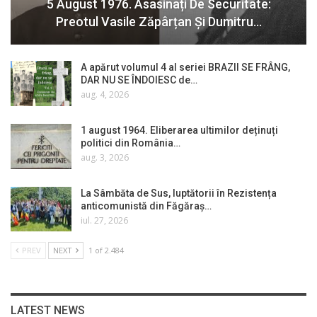
5 August 1976. Asasinați De Securitate:
Preotul Vasile Zăpârțan Și Dumitru…
A apărut volumul 4 al seriei BRAZII SE FRÂNG,
DAR NU SE ÎNDOIESC de…
aug. 4, 2026
1 august 1964. Eliberarea ultimilor deținuți
politici din România…
aug. 3, 2026
La Sâmbăta de Sus, luptătorii în Rezistența
anticomunistă din Făgăraș…
iul. 27, 2026
PREV
NEXT
1 of 2.484
LATEST NEWS