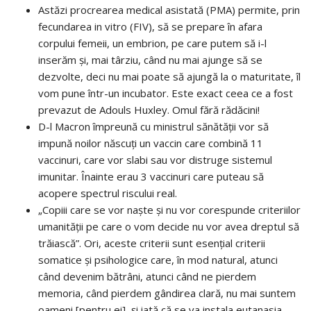
Astăzi procrearea medical asistată (PMA) permite, prin
fecundarea in vitro (FIV), să se prepare în afara
corpului femeii, un embrion, pe care putem să i-l
inserăm și, mai târziu, când nu mai ajunge să se
dezvolte, deci nu mai poate să ajungă la o maturitate, îl
vom pune într-un incubator. Este exact ceea ce a fost
prevazut de Adouls Huxley. Omul fără rădăcini!
D-l Macron împreună cu ministrul sănătății vor să
impună noilor născuți un vaccin care combină 11
vaccinuri, care vor slabi sau vor distruge sistemul
imunitar. Înainte erau 3 vaccinuri care puteau să
acopere spectrul riscului real.
„Copiii care se vor naște și nu vor corespunde criteriilor
umanității pe care o vom decide nu vor avea dreptul să
trăiască”. Ori, aceste criterii sunt esențial criterii
somatice și psihologice care, în mod natural, atunci
când devenim bătrâni, atunci când ne pierdem
memoria, când pierdem gândirea clară, nu mai suntem
oameni [pentru ei], și iată că se va instala eutanasia