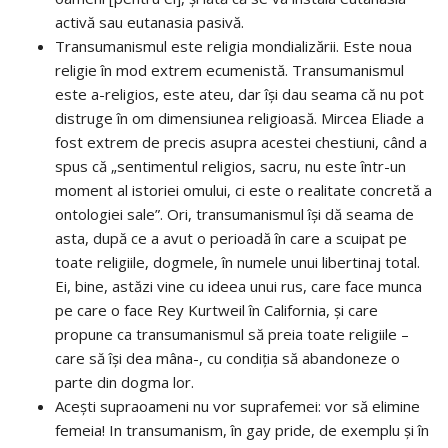
activă sau eutanasia pasivă.
Transumanismul este religia mondializării. Este noua
religie în mod extrem ecumenistă. Transumanismul
este a-religios, este ateu, dar își dau seama că nu pot
distruge în om dimensiunea religioasă. Mircea Eliade a
fost extrem de precis asupra acestei chestiuni, când a
spus că „sentimentul religios, sacru, nu este într-un
moment al istoriei omului, ci este o realitate concretă a
ontologiei sale”. Ori, transumanismul își dă seama de
asta, după ce a avut o perioadă în care a scuipat pe
toate religiile, dogmele, în numele unui libertinaj total.
Ei, bine, astăzi vine cu ideea unui rus, care face munca
pe care o face Rey Kurtweil în California, și care
propune ca transumanismul să preia toate religiile –
care să își dea mâna-, cu condiția să abandoneze o
parte din dogma lor.
Acești supraoameni nu vor suprafemei: vor să elimine
femeia! In transumanism, în gay pride, de exemplu și în