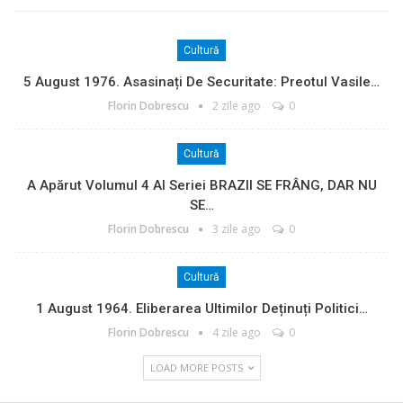
Cultură
5 August 1976. Asasinați De Securitate: Preotul Vasile…
Florin Dobrescu
2 zile ago
0
Cultură
A Apărut Volumul 4 Al Seriei BRAZII SE FRÂNG, DAR NU
SE…
Florin Dobrescu
3 zile ago
0
Cultură
1 August 1964. Eliberarea Ultimilor Deținuți Politici…
Florin Dobrescu
4 zile ago
0
LOAD MORE POSTS