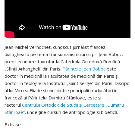
Jean-Michel Vernochet, cunoscut jurnalist francez,
dialoghează pe tema transumanismului cu pr. Jean Boboc,
preot econom stavrofor la Catedrala Ortodoxă Română
„Sfinții Arhangheli” din Paris.
Părintele Jean Boboc
este
doctor în medicină la Facultatea de medicină din Paris și
doctor în teologie la Institutul „Saint Serge” din Paris. Discipol
al lui Mircea Eliade și unul dintre principalii traducători în
franceză ai Părintelui Dumitru Stăniloae, este și
rectorul
Centrului Ortodox de Studii și Cercetare „Dumitru
Stăniloae”
, unde ține cursuri de antropologie și bioetică.
Extrase: