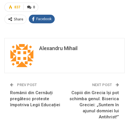
837
0
Share
Facebook
Alexandru Mihail
PREV POST
NEXT POST
Românii din Cernăuți
Copiii din Grecia își pot
pregătesc proteste
schimba genul. Biserica
împotriva Legii Educației
Greciei: „Suntem în
ajunul domniei lui
Antihrist!”