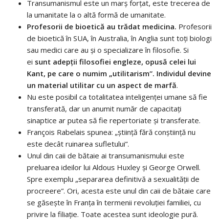
Transumanismul este un marș forțat, este trecerea de
la umanitate la o altă formă de umanitate.
Profesorii de bioetică au trădat medicina.
Profesorii
de bioetică în SUA, în Australia, în Anglia sunt toți biologi
sau medici care au și o specializare în filosofie. Si
ei
sunt adepții filosofiei engleze, opusă celei lui
Kant, pe care o numim „utilitarism”. Individul devine
un material utilitar cu un aspect de marfă
.
Nu este posibil ca totalitatea inteligenței umane să fie
transferată, dar un anumit număr de capacitați
sinaptice ar putea să fie repertoriate și transferate.
François Rabelais spunea: „știință fără conștiință nu
este decât ruinarea sufletului”.
Unul din caii de bătaie ai transumanismului este
preluarea ideilor lui Aldous Huxley și George Orwell.
Spre exemplu „separarea definitivă a sexualității de
procreere”. Ori, acesta este unul din caii de bătaie care
se găsește în Franța în termenii revoluției familiei, cu
privire la filiație. Toate acestea sunt ideologie pură.