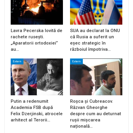
Lavra Pecerska lovită de
SUA au declarat la ONU
rachete rusești.
că Rusia a suferit un
„Aparatorii ortodoxiei”
eșec strategic în
au…
războiul împotriva…
Extern
Extern
Putin a redenumit
Roșca și Cubreacov.
Academia FSB după
Răzvan Gheorghe
Felix Dzerjinski, atrocele
despre cum au deturnat
arhitect al Terorii…
rușii mișcarea
națională…