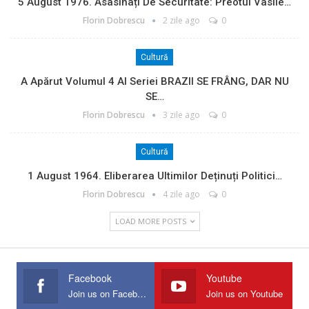
5 August 1976. Asasinați De Securitate: Preotul Vasile…
Florin Dobrescu
2 zile ago
0
Cultură
A Apărut Volumul 4 Al Seriei BRAZII SE FRÂNG, DAR NU
SE…
Florin Dobrescu
3 zile ago
0
Cultură
1 August 1964. Eliberarea Ultimilor Deținuți Politici…
Florin Dobrescu
4 zile ago
0
LOAD MORE POSTS
Facebook
Youtube
Join us on Facebook
Join us on Youtube