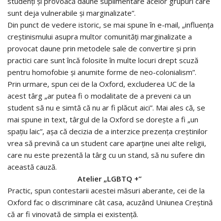
studenți și provoacă daune suplimentare acelor grupuri care
sunt deja vulnerabile și marginalizate”.
Din punct de vedere istoric, se mai spune în e-mail, „influența
creștinismului asupra multor comunități marginalizate a
provocat daune prin metodele sale de convertire și prin
practici care sunt încă folosite în multe locuri drept scuză
pentru homofobie și anumite forme de neo-colonialism”.
Prin urmare, spun cei de la Oxford, excluderea UC de la
acest târg „ar putea fi o modalitate de a preveni ca un
student să nu e simtă că nu ar fi plăcut aici”. Mai ales că, se
mai spune in text, târgul de la Oxford se dorește a fi „un
spațiu laic”, așa că decizia de a interzice prezența creștinilor
vrea să prevină ca un student care aparține unei alte religii,
care nu este prezentă la târg cu un stand, să nu sufere din
această cauză.
Atelier „LGBTQ +”
Practic, spun contestarii acestei măsuri aberante, cei de la
Oxford fac o discriminare cât casa, acuzând Uniunea Creștină
că ar fi vinovată de simpla ei existență.