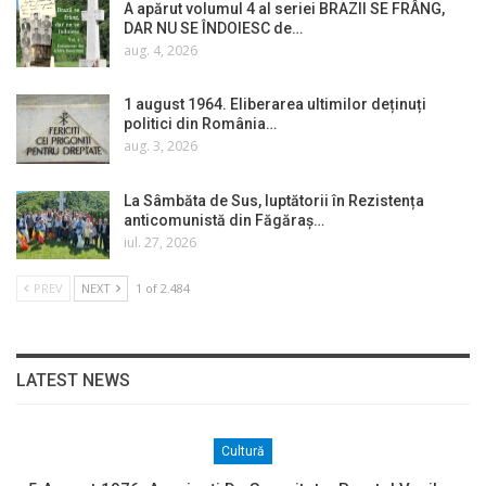
A apărut volumul 4 al seriei BRAZII SE FRÂNG,
DAR NU SE ÎNDOIESC de…
aug. 4, 2026
1 august 1964. Eliberarea ultimilor deținuți
politici din România…
aug. 3, 2026
La Sâmbăta de Sus, luptătorii în Rezistența
anticomunistă din Făgăraș…
iul. 27, 2026
PREV
NEXT
1 of 2.484
LATEST NEWS
Cultură