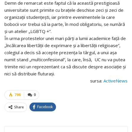
Demn de remarcat este faptul că la această prestigioasă
universitate sunt primite cu brațele deschise zeci și zeci de
organizații studențești, iar printre evenimentele la care
bobocii vor trebui să ia parte, în mod obligatoriu, se numără
și un atelier „LGBTQ +”.
În urma protestelor unei mari părți a lumii academice față de
„încălcarea libertății de exprimare și a libertății religioase”,
colegiul a decis să accepte prezența la târgul, a unui așa
numit stand „multiconfesional”, la care, însă, UC nu va putea
trimite nici un reprezentant ca să discute despre asociație și
nici să distribuie fluturași.
sursa:
ActiveNews
796
0
Share
Facebook