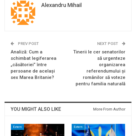
Alexandru Mihail
PREV POST
NEXT POST
Analiză: Cum a
Tinerii le cer senatorilor
schimbat legiferarea
să urgenteze
„căsătoriei” între
organizarea
persoane de același
referendumului şi
sex Marea Britanie?
românilor să voteze
pentru familia naturală
YOU MIGHT ALSO LIKE
More From Author
Extern
Extern