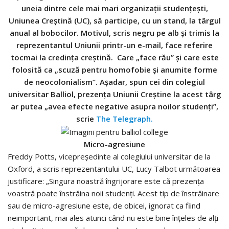
uneia dintre cele mai mari organizații studențești,
Uniunea Creștină (UC), să participe, cu un stand, la târgul
anual al bobocilor. Motivul, scris negru pe alb și trimis la
reprezentantul Uniunii printr-un e-mail, face referire
tocmai la credința creștină. Care „face rău” și care este
folosită ca „scuză pentru homofobie și anumite forme
de neocolonialism”. Așadar, spun cei din colegiul
universitar Balliol, prezența Uniunii Creștine la acest târg
ar putea „avea efecte negative asupra noilor studenți”,
scrie
The Telegraph.
Micro-agresiune
Freddy Potts, vicepreședinte al colegiului universitar de la
Oxford, a scris reprezentantului UC, Lucy Talbot următoarea
justificare: „Singura noastră îngrijorare este că prezența
voastră poate înstrăina noii studenți. Acest tip de înstrăinare
sau de micro-agresiune este, de obicei, ignorat ca fiind
neimportant, mai ales atunci când nu este bine înțeles de alți